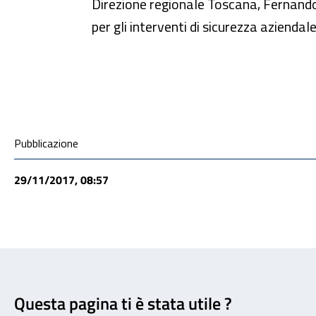
Direzione regionale Toscana, Fernando R
per gli interventi di sicurezza aziendal
Condivisione social
Pubblicazione
29/11/2017, 08:57
Feedback
Questa pagina ti è stata utile ?