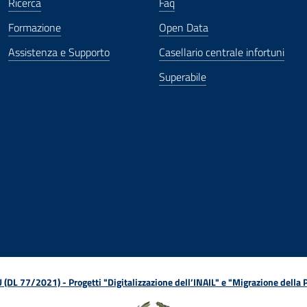
Ricerca
Faq
Formazione
Open Data
Assistenza e Supporto
Casellario centrale infortuni
Superabile
ova finestra
in nuova finestra
tura in nuova finestra
 Apertura in nuova finestra
sterno - Apertura in nuova finestra
Apertura nella stessa finestra
L 77/2021) - Progetti "Digitalizzazione dell’INAIL" e "Migrazione della