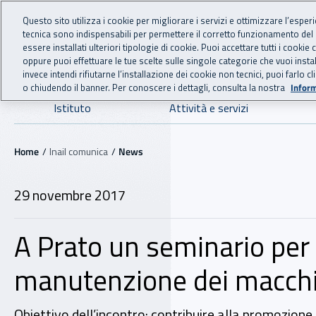
For international visitors
Vai al menu principale
Vai al contenuto principale
Questo sito utilizza i cookie per migliorare i servizi e ottimizzare l’esper
tecnica sono indispensabili per permettere il corretto funzionamento del
INAIL - Istituto Nazionale
essere installati ulteriori tipologie di cookie. Puoi accettare tutti i cook
oppure puoi effettuare le tue scelte sulle singole categorie che vuoi ins
invece intendi rifiutarne l’installazione dei cookie non tecnici, puoi farl
o chiudendo il banner. Per conoscere i dettagli, consulta la nostra
Inform
Navigazione principale
Istituto
Attività e servizi
Navigazione - Ti trovi in:
Home
Inail comunica
News
29 novembre 2017
A Prato un seminario per 
manutenzione dei macchi
Obiettivo dell’incontro: contribuire alla promozione