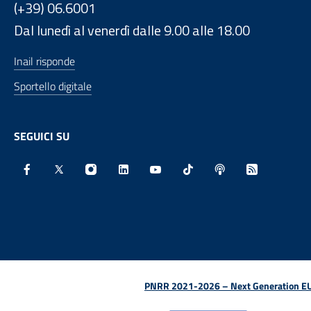
(+39) 06.6001
Dal lunedì al venerdì dalle 9.00 alle 18.00
Inail risponde
Sportello digitale
SEGUICI SU
Facebook - Sito esterno - Apertura in nuova finestra
X - Sito esterno - Apertura in nuova finestra
Instagram - Sito esterno - Apertura in nu
Linkedin - Sito esterno - Apertura 
Youtube - Sito esterno - Aper
TikTok - Sito esterno -
Spreaker - Sito e
Feed RSS - 
PNRR 2021-2026 – Next Generation EU (D