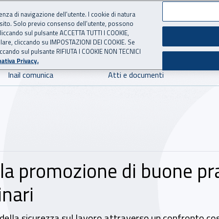
ienza di navigazione dell’utente. I cookie di natura
 sito. Solo previo consenso dell’utente, possono
 per l'Assicurazione contro 
ie cliccando sul pulsante ACCETTA TUTTI I COOKIE,
tallare, cliccando su IMPOSTAZIONI DEI COOKIE. Se
o cliccando sul pulsante RIFIUTA I COOKIE NON TECNICI
ativa Privacy.
Inail comunica
Atti e documenti
la promozione di buone pras
nari
 della sicurezza sul lavoro attraverso un confronto cos