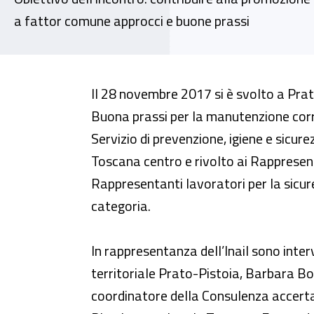
a fattor comune approcci e buone prassi
A Prato un seminario per la pr
Il 28 novembre 2017 si è svolto a Prat
Buona prassi per la manutenzione corr
Servizio di prevenzione, igiene e sicure
Toscana centro e rivolto ai Rappresenta
Rappresentanti lavoratori per la sicurez
categoria.
In rappresentanza dell’Inail sono interv
territoriale Prato-Pistoia, Barbara Bonvi
coordinatore della Consulenza accerta