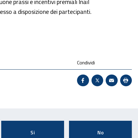
ne prassi e incentivi premiali Inail
messo a disposizione dei partecipanti.
Condividi
Condividi su Facebook 
X - Sito esterno 
Invio Mail:
Stam
Si
No