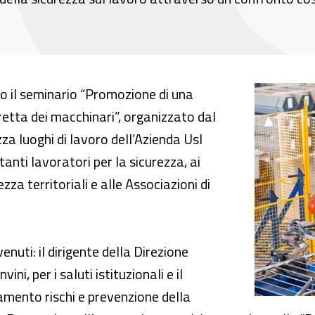
omozione di buone prassi per la corretta ma
o il seminario “Promozione di una
etta dei macchinari”, organizzato dal
zza luoghi di lavoro dell’Azienda Usl
nti lavoratori per la sicurezza, ai
za territoriali e alle Associazioni di
enuti: il dirigente della Direzione
ni, per i saluti istituzionali e il
mento rischi e prevenzione della