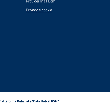
Provider Inail Ecm
Privacy e cookie
 Piattaforma Data Lake/Data Hub al PSN"