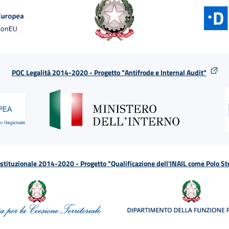
POC Legalità 2014-2020 - Progetto "Antifrode e Internal Audit"
tituzionale 2014-2020 - Progetto "Qualificazione dell'INAIL come Polo St