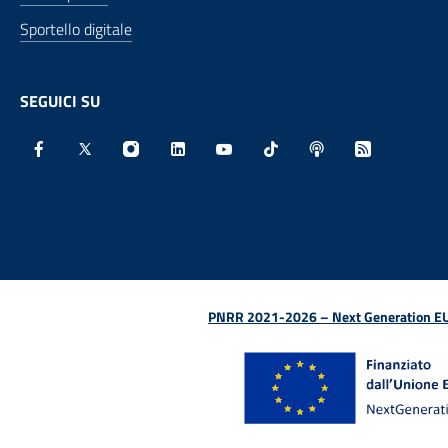
Sportello digitale
SEGUICI SU
Facebook - Sito esterno - Apertura in nuova finestra
X - Sito esterno - Apertura in nuova finestra
Instagram - Sito esterno - Apertura in nu
Linkedin - Sito esterno - Apertura 
Youtube - Sito esterno - Aper
TikTok - Sito esterno -
Spreaker - Sito e
Feed RSS - 
PNRR 2021-2026 – Next Generation EU (D