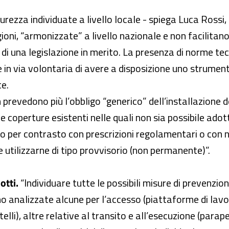
curezza individuate a livello locale - spiega Luca Rossi,
oni, “armonizzate” a livello nazionale e non facilitano i
 di una legislazione in merito. La presenza di norme te
 in via volontaria di avere a disposizione uno strumen
te.
on prevedono più l’obbligo “generico” dell’installazione 
 coperture esistenti nelle quali non sia possibile adot
, o per contrasto con prescrizioni regolamentari o con 
e utilizzarne di tipo provvisorio (non permanente)”.
dotti.
“Individuare tutte le possibili misure di prevenzio
no analizzate alcune per l’accesso (piattaforme di lavor
ttelli), altre relative al transito e all’esecuzione (para