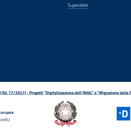
Superabile
ova finestra
in nuova finestra
tura in nuova finestra
 Apertura in nuova finestra
sterno - Apertura in nuova finestra
Apertura nella stessa finestra
L 77/2021) - Progetti "Digitalizzazione dell’INAIL" e "Migrazione della