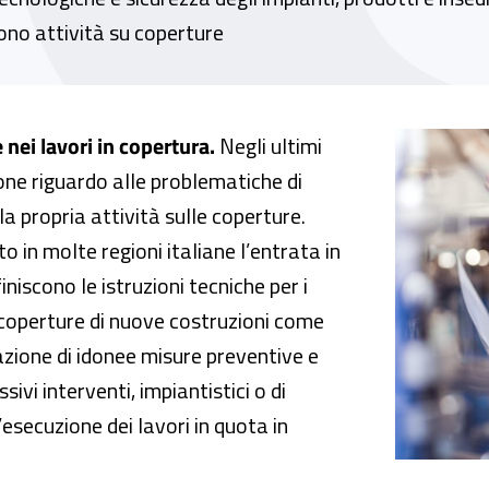
ono attività su coperture
ori in copertura. Misure di prevenzione e pro
 nei lavori in copertura.
Negli ultimi
one riguardo alle problematiche di
a propria attività sulle coperture.
o in molte regioni italiane l’entrata in
iniscono le istruzioni tecniche per i
le coperture di nuove costruzioni come
cazione di idonee misure preventive e
ivi interventi, impiantistici o di
’esecuzione dei lavori in quota in