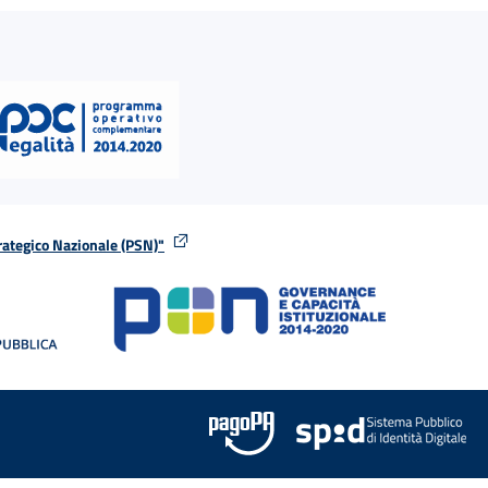
rategico Nazionale (PSN)"
tra
nella stessa finestra