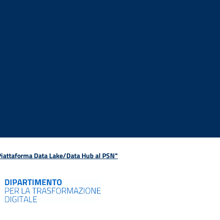
 Piattaforma Data Lake/Data Hub al PSN"