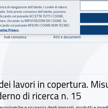
ienza di navigazione dell’utente. I cookie di natura
 sito. Solo previo consenso dell’utente, possono
 per l'Assicurazione contro 
ie cliccando sul pulsante ACCETTA TUTTI I COOKIE,
tallare, cliccando su IMPOSTAZIONI DEI COOKIE. Se
o cliccando sul pulsante RIFIUTA I COOKIE NON TECNICI
ativa Privacy.
Inail comunica
Atti e documenti
dei lavori in copertura. Mis
derno di ricerca n. 15
cnologiche e sicurezza degli impianti, prodotti e insedi