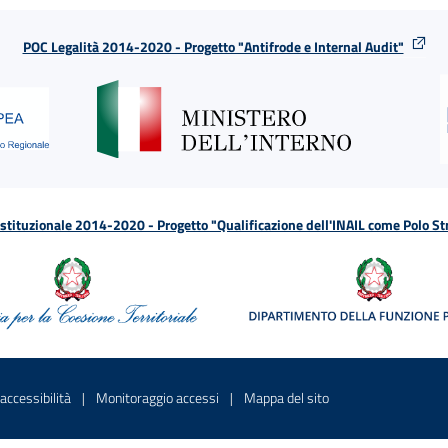
POC Legalità 2014-2020 - Progetto "Antifrode e Internal Audit"
tituzionale 2014-2020 - Progetto "Qualificazione dell'INAIL come Polo St
a
 in una nuova finestra
Sito interno - Apre in una nuova finestra
Sito interno - Apre in una nuova fines
Sito interno - Apre 
accessibilità
Monitoraggio accessi
Mappa del sito