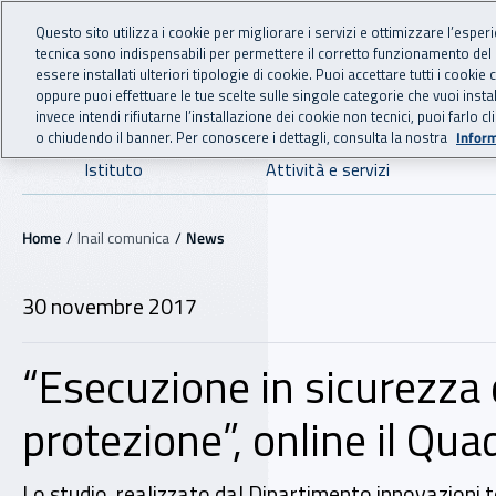
For international visitors
Vai al menu principale
Vai al contenuto principale
Questo sito utilizza i cookie per migliorare i servizi e ottimizzare l’esper
tecnica sono indispensabili per permettere il corretto funzionamento del
INAIL - Istituto Nazionale
essere installati ulteriori tipologie di cookie. Puoi accettare tutti i cook
oppure puoi effettuare le tue scelte sulle singole categorie che vuoi ins
invece intendi rifiutarne l’installazione dei cookie non tecnici, puoi farl
o chiudendo il banner. Per conoscere i dettagli, consulta la nostra
Inform
Navigazione principale
Istituto
Attività e servizi
Navigazione - Ti trovi in:
Home
Inail comunica
News
30 novembre 2017
“Esecuzione in sicurezza 
protezione”, online il Qua
Lo studio, realizzato dal Dipartimento innovazioni te