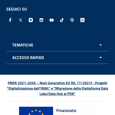
SEGUICI SU
Facebook - Sito esterno - Apertura in nuova finestra
X - Sito esterno - Apertura in nuova finestra
Instagram - Sito esterno - Apertura in nuo
Linkedin - Sito esterno - Apertura in 
Youtube - Sito esterno - Apertur
TikTok - Sito esterno - Ape
Spreaker - Sito estern
Feed RSS - Apert
TEMATICHE
APRI 
ACCESSO RAPIDO
APRI 
PNRR 2021-2026 – Next Generation EU (DL 77/2021) - Progetti
"Digitalizzazione dell’INAIL" e "Migrazione della Piattaforma Data
Lake/Data Hub al PSN"