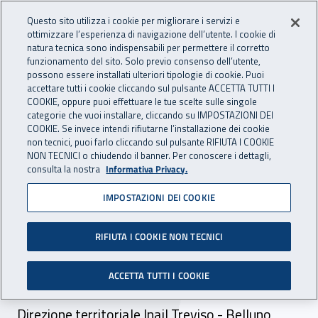
Accedi ai servizi online
For international visitors
Vai al menu principale
Vai al contenuto principale
Questo sito utilizza i cookie per migliorare i servizi e
ottimizzare l’esperienza di navigazione dell’utente. I cookie di
INAIL - Istituto Nazionale per 
natura tecnica sono indispensabili per permettere il corretto
Apri cerca
Apr
funzionamento del sito. Solo previo consenso dell’utente,
possono essere installati ulteriori tipologie di cookie. Puoi
Navigazione principale
accettare tutti i cookie cliccando sul pulsante ACCETTA TUTTI I
COOKIE, oppure puoi effettuare le tue scelte sulle singole
Navigazione - Ti trovi in:
Home
Inail comunica
News
categorie che vuoi installare, cliccando su IMPOSTAZIONI DEI
COOKIE. Se invece intendi rifiutarne l’installazione dei cookie
non tecnici, puoi farlo cliccando sul pulsante RIFIUTA I COOKIE
NON TECNICI o chiudendo il banner. Per conoscere i dettagli,
20 ottobre 2017
consulta la nostra
Informativa Privacy.
IMPOSTAZIONI DEI COOKIE
Scrivere la propria vita:
“Riflessi negli specchi”
RIFIUTA I COOKIE NON TECNICI
Presentazione dell’Antologia letteraria e
ACCETTA TUTTI I COOKIE
reading per il progetto promosso dalla
Direzione territoriale Inail Treviso - Belluno