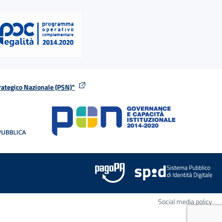
rategico Nazionale (PSN)"
tra
nella stessa finestra
Apr
Social media policy