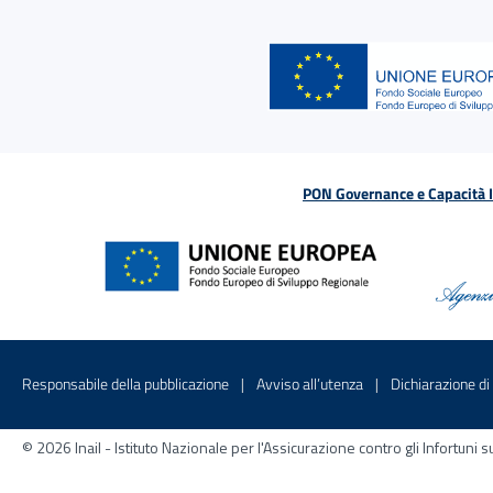
PON Governance e Capacità Is
Menu di servizio
Sito interno - Apre in una nuova finestr
Sito interno - Apre
Responsabile della pubblicazione
Avviso all’utenza
Dichiarazione di 
© 2026 Inail - Istituto Nazionale per l'Assicurazione contro gli Infortu