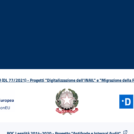
ova finestra
in nuova finestra
tura in nuova finestra
 Apertura in nuova finestra
sterno - Apertura in nuova finestra
Apertura nella stessa finestra
L 77/2021) - Progetti "Digitalizzazione dell’INAIL" e "Migrazione della
POC Legalità 2014-2020 - Progetto "Antifrode e Internal Audit"