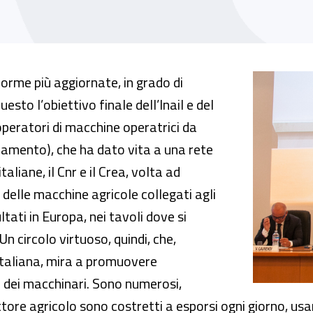
 rete per contrastare gli infortuni in agricol
norme più aggiornate, in grado di
uesto l’obiettivo finale dell’Inail e del
peratori di macchine operatrici da
amento), che ha dato vita a una rete
aliane, il Cnr e il Crea, volta ad
i delle macchine agricole collegati agli
ultati in Europa, nei tavoli dove si
n circolo virtuoso, quindi, che,
 italiana, mira a promuovere
i dei macchinari. Sono numerosi,
 settore agricolo sono costretti a esporsi ogni giorno, u