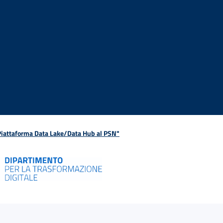
 Piattaforma Data Lake/Data Hub al PSN"