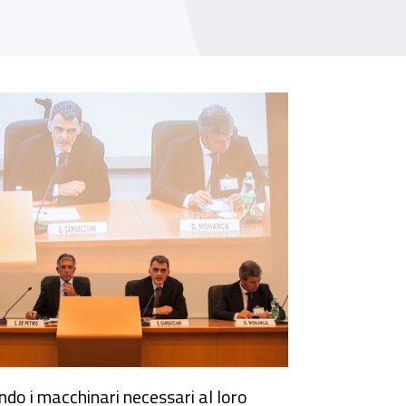
tura
sando i macchinari necessari al loro