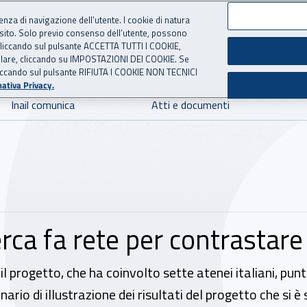
ienza di navigazione dell’utente. I cookie di natura
 sito. Solo previo consenso dell’utente, possono
 per l'Assicurazione contro 
ie cliccando sul pulsante ACCETTA TUTTI I COOKIE,
tallare, cliccando su IMPOSTAZIONI DEI COOKIE. Se
o cliccando sul pulsante RIFIUTA I COOKIE NON TECNICI
ativa Privacy.
Inail comunica
Atti e documenti
rca fa rete per contrastare g
il progetto, che ha coinvolto sette atenei italiani, punta 
nario di illustrazione dei risultati del progetto che si 