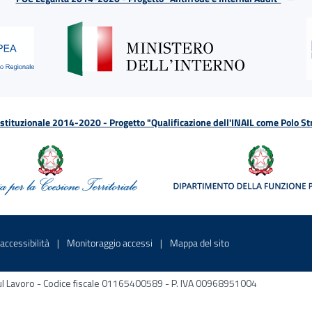
tituzionale 2014-2020 - Progetto "Qualificazione dell'INAIL come Polo St
a
 in una nuova finestra
Sito interno - Apre in una nuova finestra
Sito interno - Apre in una nuova fines
Sito interno - Apre 
accessibilità
Monitoraggio accessi
Mappa del sito
ni sul Lavoro - Codice fiscale 01165400589 - P. IVA 00968951004