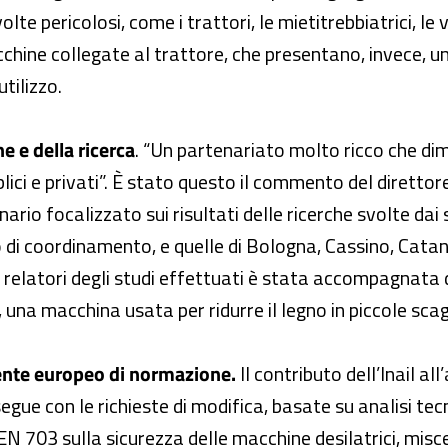
lte pericolosi, come i trattori, le mietitrebbiatrici, le 
cchine collegate al trattore, che presentano, invece, u
tilizzo.
e e della ricerca
. “Un partenariato molto ricco che dim
bblici e privati”. È stato questo il commento del diretto
rio focalizzato sui risultati delle ricerche svolte dai 
olo di coordinamento, e quelle di Bologna, Cassino, Cata
i relatori degli studi effettuati è stata accompagnata 
 una macchina usata per ridurre il legno in piccole scag
l’ente europeo di normazione.
Il contributo dell’Inail 
osegue con le richieste di modifica, basate su analisi tec
 703 sulla sicurezza delle macchine desilatrici, miscelat