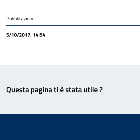
Condivisione social
Pubblicazione
5/10/2017, 14:54
Feedback
Questa pagina ti è stata utile ?
Footer