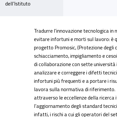
dell’Istituto
Progetto Promosic, la ricerca fa
Tradurre l’innovazione tecnologica in 
evitare infortuni e morti sul lavoro: è q
progetto Promosic, (Protezione degli o
schiacciamento, impigliamento e cesoi
di collaborazione con sette università it
analizzare e correggere i difetti tecnic
infortuni più frequenti e a portare i ris
lavora sulla normativa di riferimento. U
attraverso le eccellenze della ricerca
l’aggiornamento degli standard tecnic
infatti, i rischi a cui gli operatori del