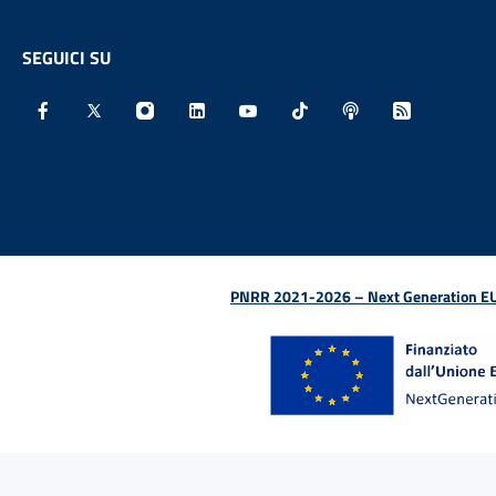
SEGUICI SU
Facebook - Sito esterno - Apertura in nuova finestra
X - Sito esterno - Apertura in nuova finestra
Instagram - Sito esterno - Apertura in nu
Linkedin - Sito esterno - Apertura 
Youtube - Sito esterno - Aper
TikTok - Sito esterno -
Spreaker - Sito e
Feed RSS - 
PNRR 2021-2026 – Next Generation EU (D