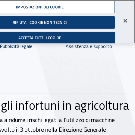
Accedi ai servizi online
IMPOSTAZIONI DEI COOKIE
gli Infortuni sul Lavoro
RIFIUTA I COOKIE NON TECNICI
Facebook - Sito esterno - Apertura in nuova finestra
X - Sito esterno - Apertura in nuova finestra
Instagram - Sito esterno - Apertura in 
Linkedin - Sito esterno - Apertur
Youtube - Sito esterno - A
Tiktok - Sito estern
Spreaker - Si
Feed R
in:
tutto INAIL.it
Avvia r
ACCETTA TUTTI I COOKIE
Dove cercare:
Pubblicità legale
Assistenza e supporto
li infortuni in agricoltura
a ridurre i rischi legati all’utilizzo di macchine
è svolto il 3 ottobre nella Direzione Generale