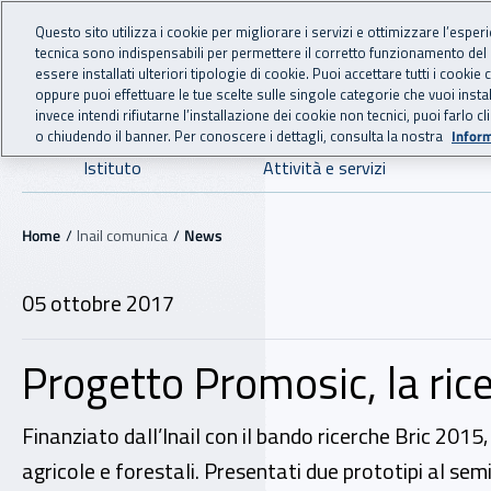
For international visitors
Vai al menu principale
Vai al contenuto principale
Questo sito utilizza i cookie per migliorare i servizi e ottimizzare l’esper
tecnica sono indispensabili per permettere il corretto funzionamento del
INAIL - Istituto Nazionale
essere installati ulteriori tipologie di cookie. Puoi accettare tutti i cook
oppure puoi effettuare le tue scelte sulle singole categorie che vuoi ins
invece intendi rifiutarne l’installazione dei cookie non tecnici, puoi farl
o chiudendo il banner. Per conoscere i dettagli, consulta la nostra
Inform
Navigazione principale
Istituto
Attività e servizi
Navigazione - Ti trovi in:
Home
Inail comunica
News
05 ottobre 2017
Progetto Promosic, la rice
Finanziato dall’Inail con il bando ricerche Bric 2015, 
agricole e forestali. Presentati due prototipi al semi