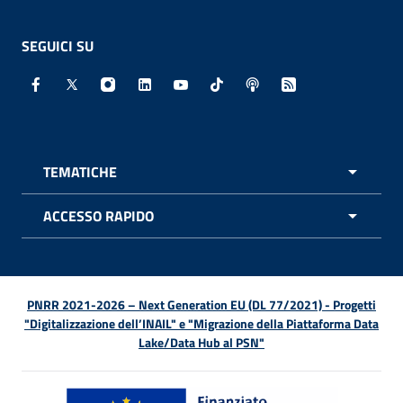
SEGUICI SU
Facebook - Sito esterno - Apertura in nuova finestra
X - Sito esterno - Apertura in nuova finestra
Instagram - Sito esterno - Apertura in nuo
Linkedin - Sito esterno - Apertura in 
Youtube - Sito esterno - Apertur
TikTok - Sito esterno - Ape
Spreaker - Sito estern
Feed RSS - Apert
TEMATICHE
APRI 
ACCESSO RAPIDO
APRI 
PNRR 2021-2026 – Next Generation EU (DL 77/2021) - Progetti
"Digitalizzazione dell’INAIL" e "Migrazione della Piattaforma Data
Lake/Data Hub al PSN"