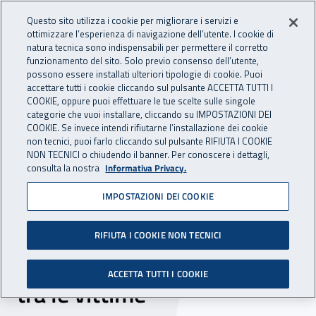
Accedi ai servizi online
For international visitors
Vai al menu principale
Vai al contenuto principale
Questo sito utilizza i cookie per migliorare i servizi e
ottimizzare l’esperienza di navigazione dell’utente. I cookie di
INAIL - Istituto Nazionale per 
natura tecnica sono indispensabili per permettere il corretto
Apri cerca
Apr
funzionamento del sito. Solo previo consenso dell’utente,
possono essere installati ulteriori tipologie di cookie. Puoi
Navigazione principale
accettare tutti i cookie cliccando sul pulsante ACCETTA TUTTI I
COOKIE, oppure puoi effettuare le tue scelte sulle singole
Navigazione - Ti trovi in:
Home
Inail comunica
News
categorie che vuoi installare, cliccando su IMPOSTAZIONI DEI
COOKIE. Se invece intendi rifiutarne l’installazione dei cookie
non tecnici, puoi farlo cliccando sul pulsante RIFIUTA I COOKIE
NON TECNICI o chiudendo il banner. Per conoscere i dettagli,
09 ottobre 2017
consulta la nostra
Informativa Privacy.
IMPOSTAZIONI DEI COOKIE
Giornata in ricordo dei
caduti sul lavoro,
RIFIUTA I COOKIE NON TECNICI
Mattarella: “Troppi giovani
ACCETTA TUTTI I COOKIE
tra le vittime”