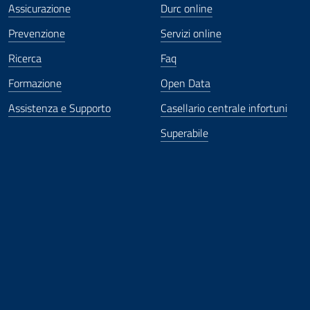
Assicurazione
Durc online
Prevenzione
Servizi online
Ricerca
Faq
Formazione
Open Data
Assistenza e Supporto
Casellario centrale infortuni
Superabile
ova finestra
in nuova finestra
tura in nuova finestra
 Apertura in nuova finestra
sterno - Apertura in nuova finestra
Apertura nella stessa finestra