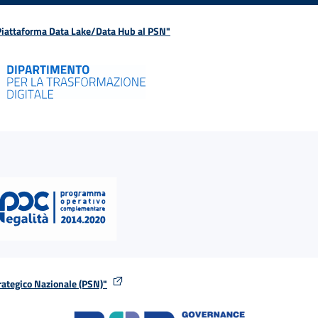
 Piattaforma Data Lake/Data Hub al PSN"
rategico Nazionale (PSN)"