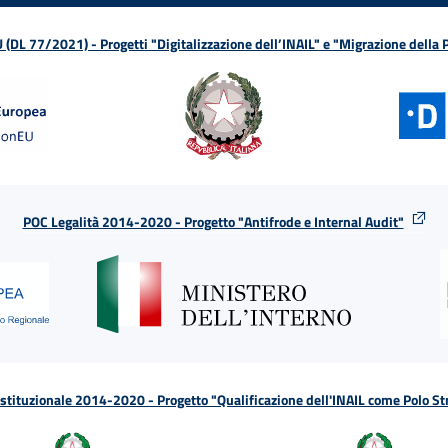
L 77/2021) - Progetti "Digitalizzazione dell’INAIL" e "Migrazione della
POC Legalità 2014-2020 - Progetto "Antifrode e Internal Audit"
tituzionale 2014-2020 - Progetto "Qualificazione dell'INAIL come Polo St