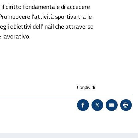
 il diritto fondamentale di accedere
 Promuovere l’attività sportiva tra le
gli obiettivi dell’Inail che attraverso
e lavorativo.
Condividi
Condividi su Facebook 
X - Sito esterno 
Invio Mail:
Stam