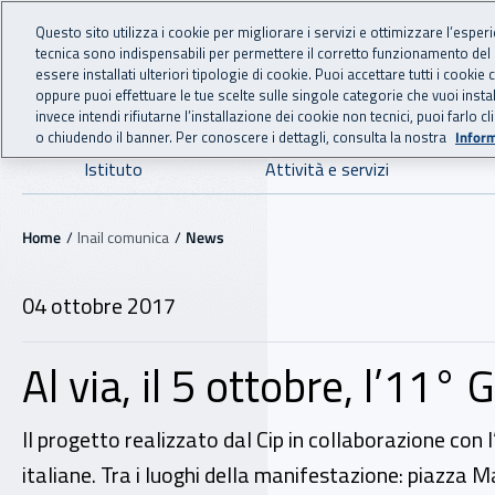
For international visitors
Vai al menu principale
Vai al contenuto principale
Questo sito utilizza i cookie per migliorare i servizi e ottimizzare l’esper
tecnica sono indispensabili per permettere il corretto funzionamento del
INAIL - Istituto Nazionale
essere installati ulteriori tipologie di cookie. Puoi accettare tutti i cook
oppure puoi effettuare le tue scelte sulle singole categorie che vuoi ins
invece intendi rifiutarne l’installazione dei cookie non tecnici, puoi farl
o chiudendo il banner. Per conoscere i dettagli, consulta la nostra
Inform
Navigazione principale
Istituto
Attività e servizi
Navigazione - Ti trovi in:
Home
Inail comunica
News
04 ottobre 2017
Al via, il 5 ottobre, l’11°
Il progetto realizzato dal Cip in collaborazione con l
italiane. Tra i luoghi della manifestazione: piazza 