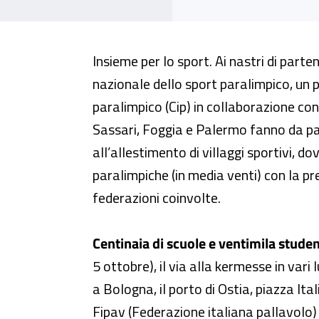
Al via, il 5 ottobre, l’11° Giorn
Insieme per lo sport. Ai nastri di part
nazionale dello sport paralimpico, un 
paralimpico (Cip) in collaborazione con 
Sassari, Foggia e Palermo fanno da pa
all’allestimento di villaggi sportivi, do
paralimpiche (in media venti) con la pre
federazioni coinvolte.
Centinaia di scuole e ventimila student
5 ottobre), il via alla kermesse in var
a Bologna, il porto di Ostia, piazza It
Fipav (Federazione italiana pallavolo)