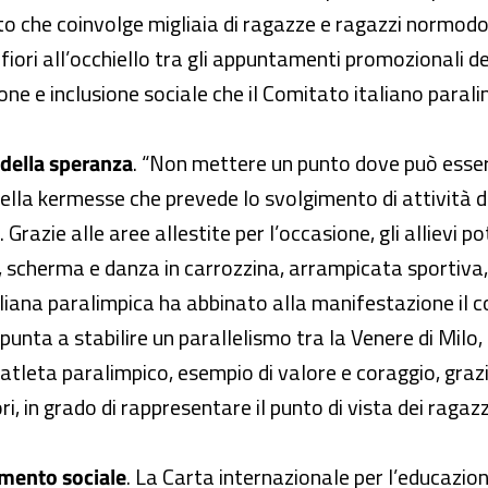
to che coinvolge migliaia di ragazze e ragazzi normodota
fiori all’occhiello tra gli appuntamenti promozionali del 
azione e inclusione sociale che il Comitato italiano para
 della speranza
. “Non mettere un punto dove può esserci
lla kermesse che prevede lo svolgimento di attività di
 Grazie alle aree allestite per l’occasione, gli allievi p
t, scherma e danza in carrozzina, arrampicata sportiva, 
liana paralimpica ha abbinato alla manifestazione il 
unta a stabilire un parallelismo tra la Venere di Milo, 
e l’atleta paralimpico, esempio di valore e coraggio, graz
ri, in grado di rappresentare il punto di vista dei raga
imento sociale
. La Carta internazionale per l’educazion