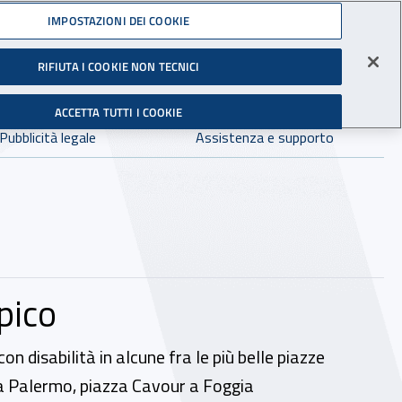
Accedi ai servizi online
IMPOSTAZIONI DEI COOKIE
gli Infortuni sul Lavoro
RIFIUTA I COOKIE NON TECNICI
Facebook - Sito esterno - Apertura in nuova finestra
X - Sito esterno - Apertura in nuova finestra
Instagram - Sito esterno - Apertura in 
Linkedin - Sito esterno - Apertur
Youtube - Sito esterno - A
Tiktok - Sito estern
Spreaker - Si
Feed R
in:
tutto INAIL.it
Avvia r
ACCETTA TUTTI I COOKIE
Dove cercare:
Pubblicità legale
Assistenza e supporto
mpico
on disabilità in alcune fra le più belle piazze
a a Palermo, piazza Cavour a Foggia