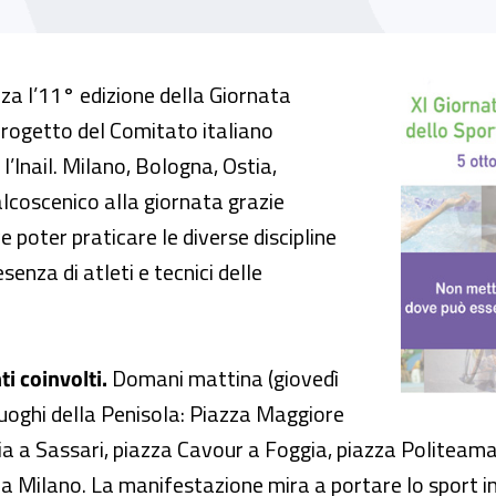
ata dello sport paralimpico
enza l’11° edizione della Giornata
progetto del Comitato italiano
l’Inail. Milano, Bologna, Ostia,
lcoscenico alla giornata grazie
ve poter praticare le diverse discipline
senza di atleti e tecnici delle
i coinvolti.
Domani mattina (giovedì
i luoghi della Penisola: Piazza Maggiore
alia a Sassari, piazza Cavour a Foggia, piazza Politeama
 a Milano. La manifestazione mira a portare lo sport in