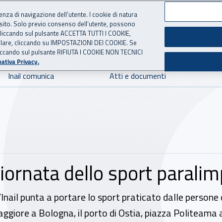
ienza di navigazione dell’utente. I cookie di natura
 sito. Solo previo consenso dell’utente, possono
 per l'Assicurazione contro 
ie cliccando sul pulsante ACCETTA TUTTI I COOKIE,
tallare, cliccando su IMPOSTAZIONI DEI COOKIE. Se
o cliccando sul pulsante RIFIUTA I COOKIE NON TECNICI
ativa Privacy.
Inail comunica
Atti e documenti
 Giornata dello sport parali
’Inail punta a portare lo sport praticato dalle persone c
Maggiore a Bologna, il porto di Ostia, piazza Politeam