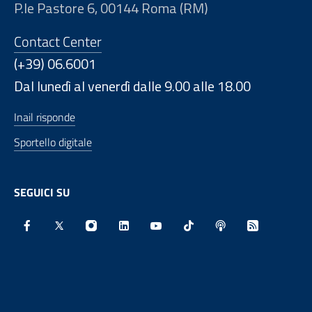
P.le Pastore 6, 00144 Roma (RM)
Contact Center
(+39) 06.6001
Dal lunedì al venerdì dalle 9.00 alle 18.00
Inail risponde
Sportello digitale
SEGUICI SU
Facebook - Sito esterno - Apertura in nuova finestra
X - Sito esterno - Apertura in nuova finestra
Instagram - Sito esterno - Apertura in nu
Linkedin - Sito esterno - Apertura 
Youtube - Sito esterno - Aper
TikTok - Sito esterno -
Spreaker - Sito e
Feed RSS - 