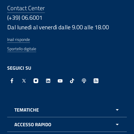
Contact Center
(+39) 06.6001
Dal lunedì al venerdì dalle 9.00 alle 18.00
Inail risponde
Sportello digitale
SEGUICI SU
Facebook - Sito esterno - Apertura in nuova finestra
X - Sito esterno - Apertura in nuova finestra
Instagram - Sito esterno - Apertura in nuo
Linkedin - Sito esterno - Apertura in 
Youtube - Sito esterno - Apertur
TikTok - Sito esterno - Ape
Spreaker - Sito estern
Feed RSS - Apert
TEMATICHE
APRI 
ACCESSO RAPIDO
APRI 