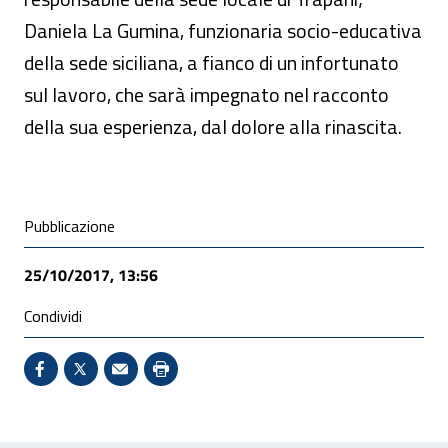
Daniela La Gumina, funzionaria socio-educativa
della sede siciliana, a fianco di un infortunato
sul lavoro, che sarà impegnato nel racconto
della sua esperienza, dal dolore alla rinascita.
Condivisione social
Pubblicazione
25/10/2017, 13:56
Condividi
Condividi su Facebook - Sito esterno - Apertura in 
X - Sito esterno - Apertura in nuova finestra
Invio Mail: apre il programma di posta el
Stampa pagina: scelta meno ecologic