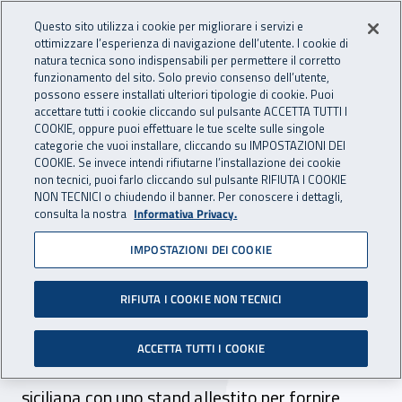
Accedi ai servizi online
For international visitors
Vai al menu principale
Vai al contenuto principale
Questo sito utilizza i cookie per migliorare i servizi e
ottimizzare l’esperienza di navigazione dell’utente. I cookie di
INAIL - Istituto Nazionale per 
natura tecnica sono indispensabili per permettere il corretto
Apri cerca
Apr
funzionamento del sito. Solo previo consenso dell’utente,
possono essere installati ulteriori tipologie di cookie. Puoi
Navigazione principale
accettare tutti i cookie cliccando sul pulsante ACCETTA TUTTI I
COOKIE, oppure puoi effettuare le tue scelte sulle singole
Navigazione - Ti trovi in:
Home
Inail comunica
News
categorie che vuoi installare, cliccando su IMPOSTAZIONI DEI
COOKIE. Se invece intendi rifiutarne l’installazione dei cookie
non tecnici, puoi farlo cliccando sul pulsante RIFIUTA I COOKIE
NON TECNICI o chiudendo il banner. Per conoscere i dettagli,
25 ottobre 2017
consulta la nostra
Informativa Privacy.
IMPOSTAZIONI DEI COOKIE
Al via a Trapani il Festival
dell’educazione alla salute
RIFIUTA I COOKIE NON TECNICI
Giunta alla terza edizione la rassegna vede la
ACCETTA TUTTI I COOKIE
partecipazione della sede Inail della città
siciliana con uno stand allestito per fornire