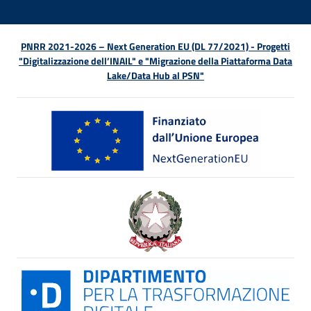
PNRR 2021-2026 – Next Generation EU (DL 77/2021) - Progetti
"Digitalizzazione dell’INAIL" e "Migrazione della Piattaforma Data
Lake/Data Hub al PSN"