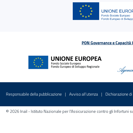
PON Governance e Capacità Is
Menu di servizio
Sito interno - Apre in una nuova finestr
Sito interno - Apre
Responsabile della pubblicazione
Avviso all’utenza
Dichiarazione di 
© 2026 Inail - Istituto Nazionale per l'Assicurazione contro gli Infortu