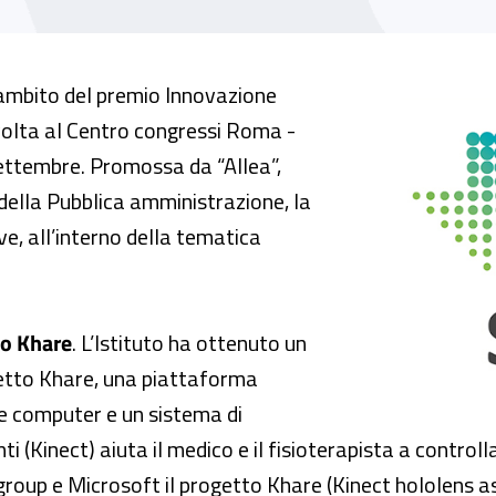
noscimento all’Inail per il progetto Khare
’ambito del premio Innovazione
volta al Centro congressi Roma -
 settembre. Promossa da “Allea”,
della Pubblica amministrazione, la
e, all’interno della tematica
to Khare
. L’Istituto ha ottenuto un
getto Khare, una piattaforma
e computer e un sistema di
 (Kinect) aiuta il medico e il fisioterapista a controlla
group e Microsoft il progetto Khare (Kinect hololens as