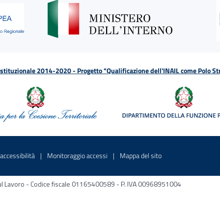
tituzionale 2014-2020 - Progetto "Qualificazione dell'INAIL come Polo St
a
 in una nuova finestra
Sito interno - Apre in una nuova finestra
Sito interno - Apre in una nuova fines
Sito interno - Apre 
accessibilità
Monitoraggio accessi
Mappa del sito
ni sul Lavoro - Codice fiscale 01165400589 - P. IVA 00968951004