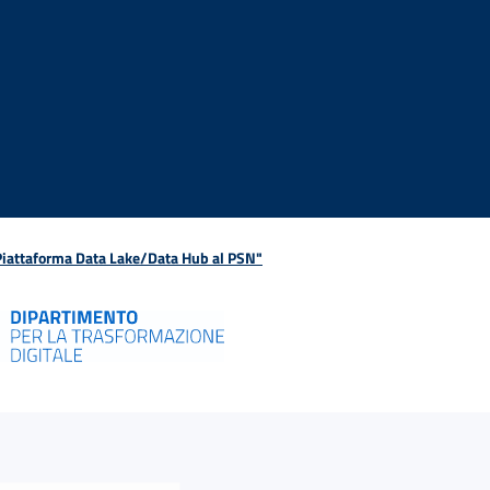
 Piattaforma Data Lake/Data Hub al PSN"