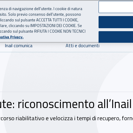
ienza di navigazione dell’utente. I cookie di natura
 sito. Solo previo consenso dell’utente, possono
 per l'Assicurazione contro 
ie cliccando sul pulsante ACCETTA TUTTI I COOKIE,
tallare, cliccando su IMPOSTAZIONI DEI COOKIE. Se
o cliccando sul pulsante RIFIUTA I COOKIE NON TECNICI
ativa Privacy.
Inail comunica
Atti e documenti
: riconoscimento all’Inail 
rso riabilitativo e velocizza i tempi di recupero, fornen