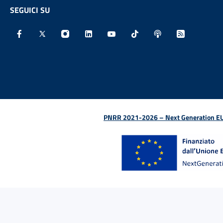
SEGUICI SU
Facebook - Sito esterno - Apertura in nuova finestra
X - Sito esterno - Apertura in nuova finestra
Instagram - Sito esterno - Apertura in nu
Linkedin - Sito esterno - Apertura 
Youtube - Sito esterno - Aper
TikTok - Sito esterno -
Spreaker - Sito e
Feed RSS - 
PNRR 2021-2026 – Next Generation EU (D