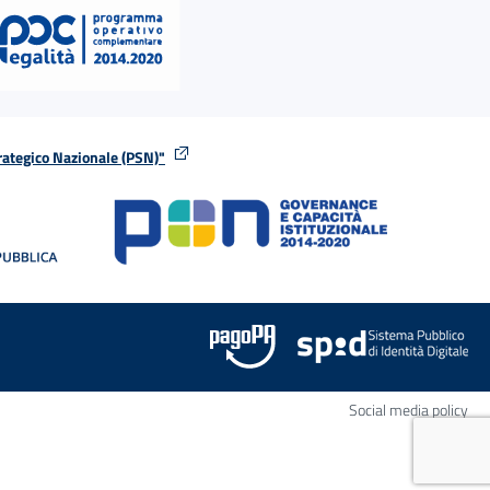
rategico Nazionale (PSN)"
tra
nella stessa finestra
Apr
Social media policy