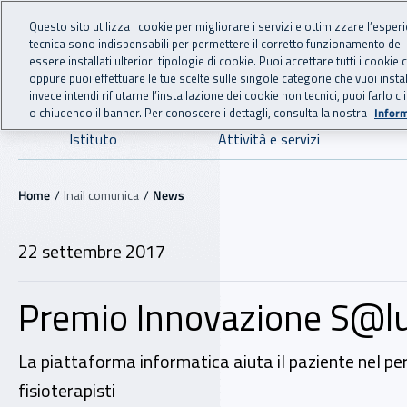
For international visitors
Vai al menu principale
Vai al contenuto principale
Questo sito utilizza i cookie per migliorare i servizi e ottimizzare l’esper
tecnica sono indispensabili per permettere il corretto funzionamento del
INAIL - Istituto Nazionale
essere installati ulteriori tipologie di cookie. Puoi accettare tutti i cook
oppure puoi effettuare le tue scelte sulle singole categorie che vuoi ins
invece intendi rifiutarne l’installazione dei cookie non tecnici, puoi farl
o chiudendo il banner. Per conoscere i dettagli, consulta la nostra
Inform
Navigazione principale
Istituto
Attività e servizi
Navigazione - Ti trovi in:
Home
Inail comunica
News
22 settembre 2017
Premio Innovazione S@lute
La piattaforma informatica aiuta il paziente nel perco
fisioterapisti