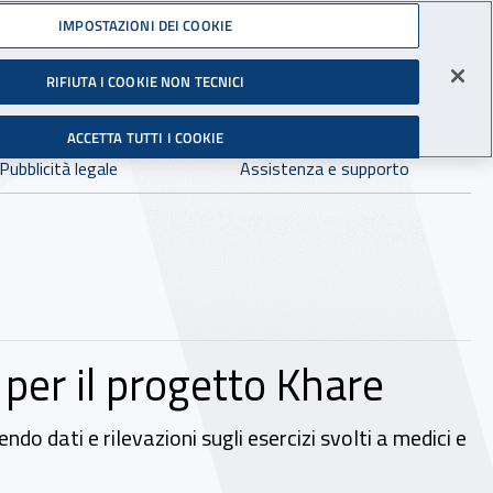
Accedi ai servizi online
IMPOSTAZIONI DEI COOKIE
gli Infortuni sul Lavoro
RIFIUTA I COOKIE NON TECNICI
Facebook - Sito esterno - Apertura in nuova finestra
X - Sito esterno - Apertura in nuova finestra
Instagram - Sito esterno - Apertura in 
Linkedin - Sito esterno - Apertur
Youtube - Sito esterno - A
Tiktok - Sito estern
Spreaker - Si
Feed R
in:
tutto INAIL.it
Avvia r
ACCETTA TUTTI I COOKIE
Dove cercare:
Pubblicità legale
Assistenza e supporto
per il progetto Khare
do dati e rilevazioni sugli esercizi svolti a medici e