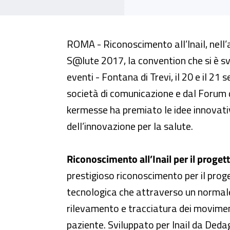
Premio Innovazione S@lute: rico
ROMA - Riconoscimento all’Inail, nell
S@lute 2017, la convention che si è s
eventi - Fontana di Trevi, il 20 e il 21
società di comunicazione e dal Forum 
kermesse ha premiato le idee innovativ
dell’innovazione per la salute.
Riconoscimento all’Inail per il proget
prestigioso riconoscimento per il pro
tecnologica che attraverso un normal
rilevamento e tracciatura dei movimenti
paziente. Sviluppato per Inail da Deda