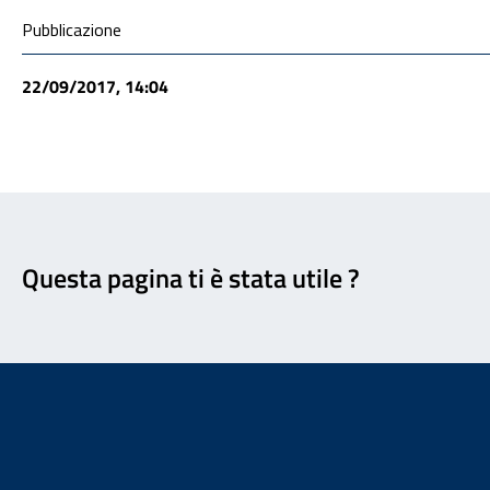
Condivisione social
Pubblicazione
22/09/2017, 14:04
Feedback
Questa pagina ti è stata utile ?
Footer