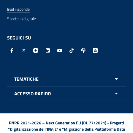
Inail risponde
Sportello digitale
SEGUICI SU
Facebook - Sito esterno - Apertura in nuova finestra
X - Sito esterno - Apertura in nuova finestra
Instagram - Sito esterno - Apertura in nuo
Linkedin - Sito esterno - Apertura in 
Youtube - Sito esterno - Apertur
TikTok - Sito esterno - Ape
Spreaker - Sito estern
Feed RSS - Apert
TEMATICHE
APRI 
ACCESSO RAPIDO
APRI 
PNRR 2021-2026 – Next Generation EU (DL 77/2021) - Progetti
"Digitalizzazione dell’INAIL" e "Migrazione della Piattaforma Data