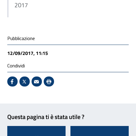
2017
Condivisione social
Pubblicazione
12/09/2017, 11:15
Condividi
Condividi su Facebook - Sito esterno - Apertura in 
X - Sito esterno - Apertura in nuova finestra
Invio Mail: apre il programma di posta el
Stampa pagina: scelta meno ecologic
Feedback
Questa pagina ti è stata utile ?