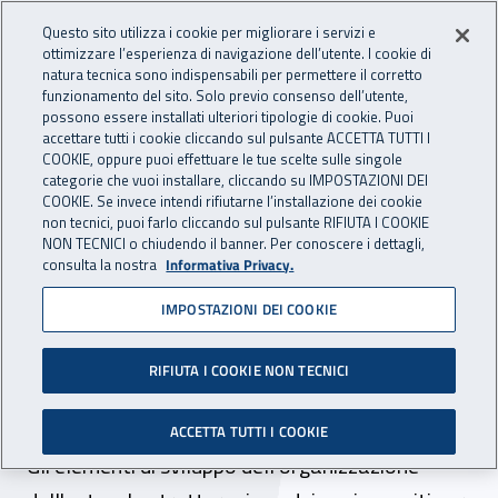
Accedi ai servizi online
For international visitors
Vai al menu principale
Vai al contenuto principale
Questo sito utilizza i cookie per migliorare i servizi e
ottimizzare l’esperienza di navigazione dell’utente. I cookie di
INAIL - Istituto Nazionale per 
natura tecnica sono indispensabili per permettere il corretto
Apri cerca
Apr
funzionamento del sito. Solo previo consenso dell’utente,
possono essere installati ulteriori tipologie di cookie. Puoi
Navigazione principale
accettare tutti i cookie cliccando sul pulsante ACCETTA TUTTI I
COOKIE, oppure puoi effettuare le tue scelte sulle singole
Navigazione - Ti trovi in:
Home
Inail comunica
News
categorie che vuoi installare, cliccando su IMPOSTAZIONI DEI
COOKIE. Se invece intendi rifiutarne l’installazione dei cookie
non tecnici, puoi farlo cliccando sul pulsante RIFIUTA I COOKIE
NON TECNICI o chiudendo il banner. Per conoscere i dettagli,
12 settembre 2017
consulta la nostra
Informativa Privacy.
IMPOSTAZIONI DEI COOKIE
La persona al centro delle
attività istituzionali del
RIFIUTA I COOKIE NON TECNICI
“nuovo Inail”
ACCETTA TUTTI I COOKIE
Gli elementi di sviluppo dell’organizzazione