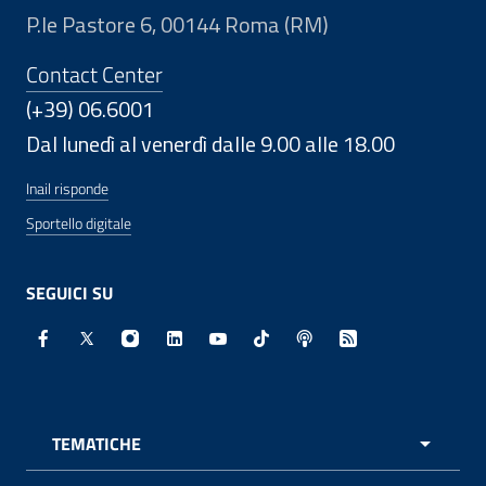
P.le Pastore 6, 00144 Roma (RM)
Contact Center
(+39) 06.6001
Dal lunedì al venerdì dalle 9.00 alle 18.00
Inail risponde
Sportello digitale
SEGUICI SU
Facebook - Sito esterno - Apertura in nuova finestra
X - Sito esterno - Apertura in nuova finestra
Instagram - Sito esterno - Apertura in nuo
Linkedin - Sito esterno - Apertura in 
Youtube - Sito esterno - Apertur
TikTok - Sito esterno - Ape
Spreaker - Sito estern
Feed RSS - Apert
TEMATICHE
APRI 