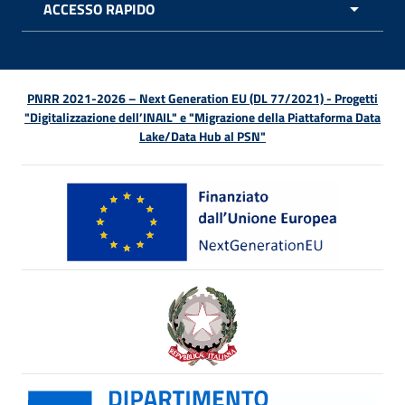
ACCESSO RAPIDO
APRI 
PNRR 2021-2026 – Next Generation EU (DL 77/2021) - Progetti
"Digitalizzazione dell’INAIL" e "Migrazione della Piattaforma Data
Lake/Data Hub al PSN"