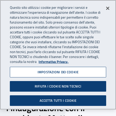
Accedi ai servizi online
For international visitors
Vai al menu principale
Vai al contenuto principale
Questo sito utilizza i cookie per migliorare i servizi e
ottimizzare l’esperienza di navigazione dell’utente. I cookie di
INAIL - Istituto Nazionale per 
natura tecnica sono indispensabili per permettere il corretto
Apri cerca
Apr
funzionamento del sito. Solo previo consenso dell’utente,
possono essere installati ulteriori tipologie di cookie. Puoi
Navigazione principale
accettare tutti i cookie cliccando sul pulsante ACCETTA TUTTI I
COOKIE, oppure puoi effettuare le tue scelte sulle singole
Navigazione - Ti trovi in:
Home
Inail comunica
News
categorie che vuoi installare, cliccando su IMPOSTAZIONI DEI
COOKIE. Se invece intendi rifiutarne l’installazione dei cookie
non tecnici, puoi farlo cliccando sul pulsante RIFIUTA I COOKIE
NON TECNICI o chiudendo il banner. Per conoscere i dettagli,
18 settembre 2017
consulta la nostra
Informativa Privacy.
IMPOSTAZIONI DEI COOKIE
Centro paralimpico delle
“Tre Fontane”, il 25
RIFIUTA I COOKIE NON TECNICI
settembre a Roma
ACCETTA TUTTI I COOKIE
l’inaugurazione con il