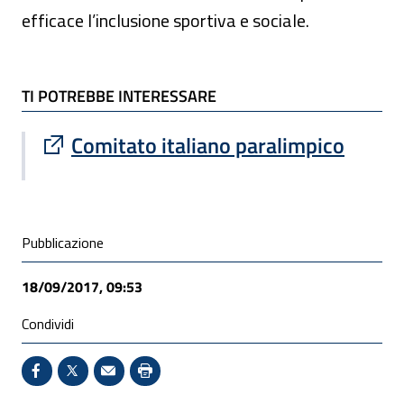
efficace l’inclusione sportiva e sociale.
TI POTREBBE INTERESSARE
TI POTREBBE INTERESSARE
Sito esterno : apre una nuova finestra
Comitato italiano paralimpico
Condivisione social
Pubblicazione
18/09/2017, 09:53
Condividi
Condividi su Facebook - Sito esterno - Apertura in 
X - Sito esterno - Apertura in nuova finestra
Invio Mail: apre il programma di posta el
Stampa pagina: scelta meno ecologic