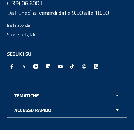
(+39) 06.6001
Dal lunedì al venerdì dalle 9.00 alle 18.00
Inail risponde
Sportello digitale
SEGUICI SU
Facebook - Sito esterno - Apertura in nuova finestra
X - Sito esterno - Apertura in nuova finestra
Instagram - Sito esterno - Apertura in nuo
Linkedin - Sito esterno - Apertura in 
Youtube - Sito esterno - Apertur
TikTok - Sito esterno - Ape
Spreaker - Sito estern
Feed RSS - Apert
TEMATICHE
APRI 
ACCESSO RAPIDO
APRI 