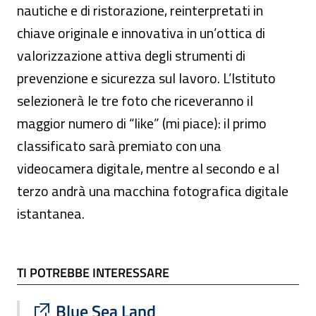
nautiche e di ristorazione, reinterpretati in
chiave originale e innovativa in un’ottica di
valorizzazione attiva degli strumenti di
prevenzione e sicurezza sul lavoro. L’Istituto
selezionerà le tre foto che riceveranno il
maggior numero di “like” (mi piace): il primo
classificato sarà premiato con una
videocamera digitale, mentre al secondo e al
terzo andrà una macchina fotografica digitale
istantanea.
TI POTREBBE INTERESSARE
TI POTREBBE INTERESSARE
Sito esterno : apre una nuova finestra
Blue Sea Land