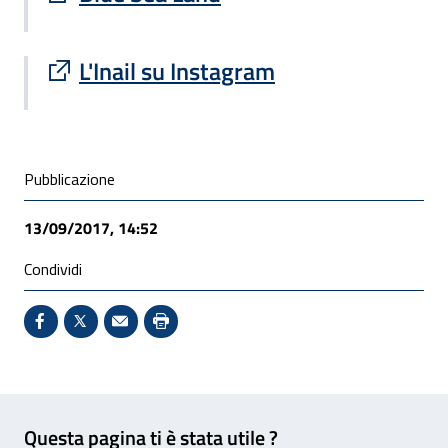
Sito esterno : apre una nuova finestra
L'Inail su Instagram
Condivisione social
Pubblicazione
13/09/2017, 14:52
Condividi
Condividi su Facebook - Sito esterno - Apertura in 
X - Sito esterno - Apertura in nuova finestra
Invio Mail: apre il programma di posta el
Stampa pagina: scelta meno ecologic
Feedback
Questa pagina ti è stata utile ?