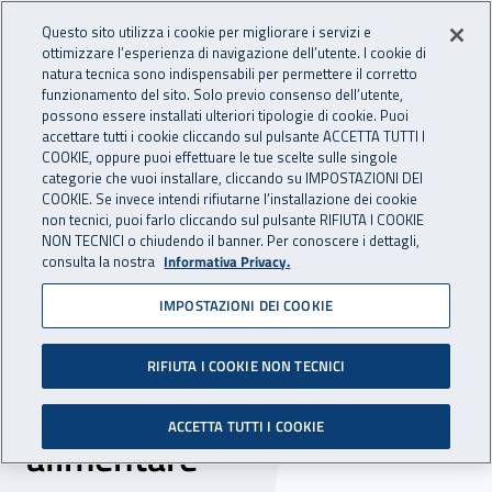
Accedi ai servizi online
For international visitors
Vai al menu principale
Vai al contenuto principale
Questo sito utilizza i cookie per migliorare i servizi e
ottimizzare l’esperienza di navigazione dell’utente. I cookie di
INAIL - Istituto Nazionale per 
natura tecnica sono indispensabili per permettere il corretto
Apri cerca
Apr
funzionamento del sito. Solo previo consenso dell’utente,
possono essere installati ulteriori tipologie di cookie. Puoi
Navigazione principale
accettare tutti i cookie cliccando sul pulsante ACCETTA TUTTI I
COOKIE, oppure puoi effettuare le tue scelte sulle singole
Navigazione - Ti trovi in:
Home
Inail comunica
News
categorie che vuoi installare, cliccando su IMPOSTAZIONI DEI
COOKIE. Se invece intendi rifiutarne l’installazione dei cookie
non tecnici, puoi farlo cliccando sul pulsante RIFIUTA I COOKIE
NON TECNICI o chiudendo il banner. Per conoscere i dettagli,
13 settembre 2017
consulta la nostra
Informativa Privacy.
IMPOSTAZIONI DEI COOKIE
“Blue Sea Land”, a Mazara
del Vallo la sesta edizione
RIFIUTA I COOKIE NON TECNICI
dell’expo agro-ittico-
ACCETTA TUTTI I COOKIE
alimentare