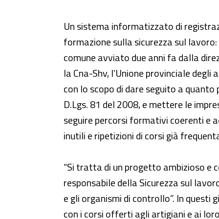
Più sicurezza sul lavoro con il f
Un sistema informatizzato di registrazi
formazione sulla sicurezza sul lavoro: 
comune avviato due anni fa dalla direzi
la Cna-Shv, l’Unione provinciale degli a
con lo scopo di dare seguito a quanto 
D.Lgs. 81 del 2008, e mettere le imprese
seguire percorsi formativi coerenti e
inutili e ripetizioni di corsi già frequenta
“Si tratta di un progetto ambizioso e 
responsabile della Sicurezza sul lavor
e gli organismi di controllo”. In questi
con i corsi offerti agli artigiani e ai 