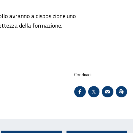
rollo avranno a disposizione uno
rettezza della formazione.
Condividi
Condividi su Facebook 
X - Sito esterno 
Invio Mail:
Stam