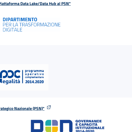
 Piattaforma Data Lake/Data Hub al PSN"
rategico Nazionale (PSN)"