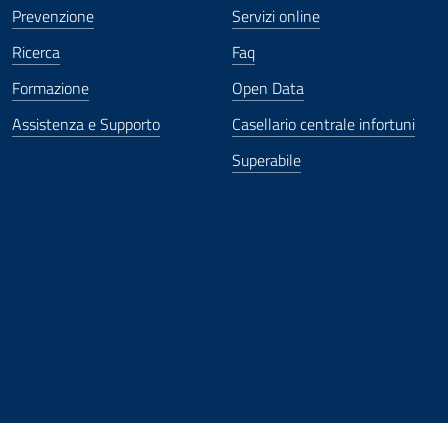
Prevenzione
Servizi online
Ricerca
Faq
Formazione
Open Data
Assistenza e Supporto
Casellario centrale infortuni
Superabile
ova finestra
in nuova finestra
tura in nuova finestra
 Apertura in nuova finestra
sterno - Apertura in nuova finestra
Apertura nella stessa finestra