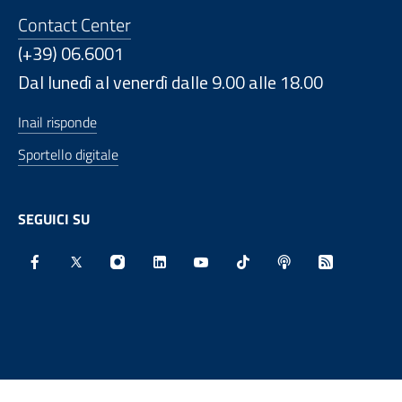
Contact Center
(+39) 06.6001
Dal lunedì al venerdì dalle 9.00 alle 18.00
Inail risponde
Sportello digitale
SEGUICI SU
Facebook - Sito esterno - Apertura in nuova finestra
X - Sito esterno - Apertura in nuova finestra
Instagram - Sito esterno - Apertura in nu
Linkedin - Sito esterno - Apertura 
Youtube - Sito esterno - Aper
TikTok - Sito esterno -
Spreaker - Sito e
Feed RSS - 