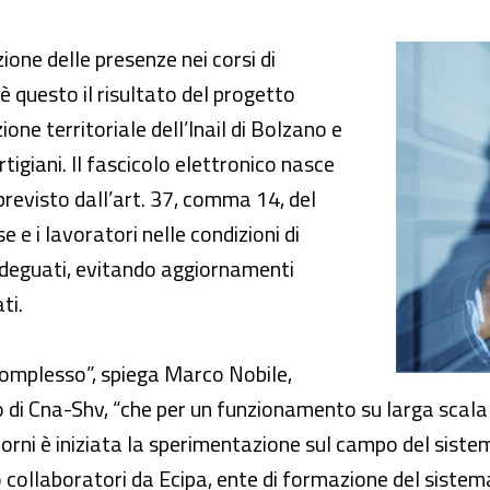
ascicolo elettronico
one delle presenze nei corsi di
è questo il risultato del progetto
one territoriale dell’Inail di Bolzano e
rtigiani. Il fascicolo elettronico nasce
previsto dall’art. 37, comma 14, del
 e i lavoratori nelle condizioni di
 adeguati, evitando aggiornamenti
ti.
complesso”, spiega Marco Nobile,
o di Cna-Shv, “che per un funzionamento su larga scala 
 giorni è iniziata la sperimentazione sul campo del sist
loro collaboratori da Ecipa, ente di formazione del siste