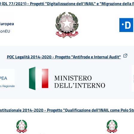
L 77/2021) - Progetti "Digitalizzazione dell’INAIL" e "Migrazione della
POC Legalità 2014-2020 - Progetto "Antifrode e Internal Audit"
tituzionale 2014-2020 - Progetto "Qualificazione dell'INAIL come Polo St