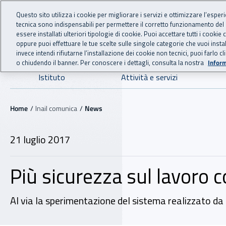
For international visitors
Vai al menu principale
Vai al contenuto principale
Questo sito utilizza i cookie per migliorare i servizi e ottimizzare l’esper
tecnica sono indispensabili per permettere il corretto funzionamento del
INAIL - Istituto Nazionale
essere installati ulteriori tipologie di cookie. Puoi accettare tutti i cook
oppure puoi effettuare le tue scelte sulle singole categorie che vuoi ins
invece intendi rifiutarne l’installazione dei cookie non tecnici, puoi farl
o chiudendo il banner. Per conoscere i dettagli, consulta la nostra
Inform
Navigazione principale
Istituto
Attività e servizi
Navigazione - Ti trovi in:
Home
Inail comunica
News
21 luglio 2017
Più sicurezza sul lavoro co
Al via la sperimentazione del sistema realizzato da 