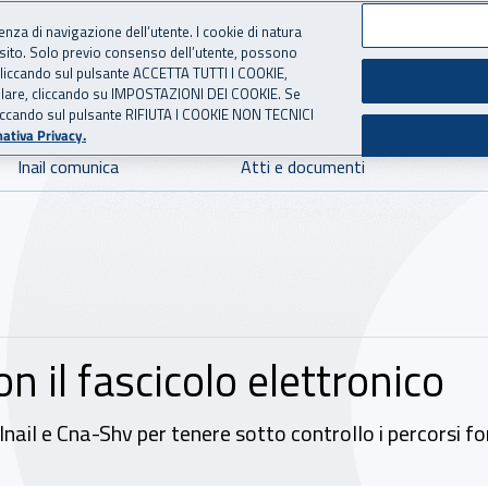
ienza di navigazione dell’utente. I cookie di natura
 sito. Solo previo consenso dell’utente, possono
 per l'Assicurazione contro 
ie cliccando sul pulsante ACCETTA TUTTI I COOKIE,
tallare, cliccando su IMPOSTAZIONI DEI COOKIE. Se
o cliccando sul pulsante RIFIUTA I COOKIE NON TECNICI
ativa Privacy.
Inail comunica
Atti e documenti
n il fascicolo elettronico
Inail e Cna-Shv per tenere sotto controllo i percorsi f