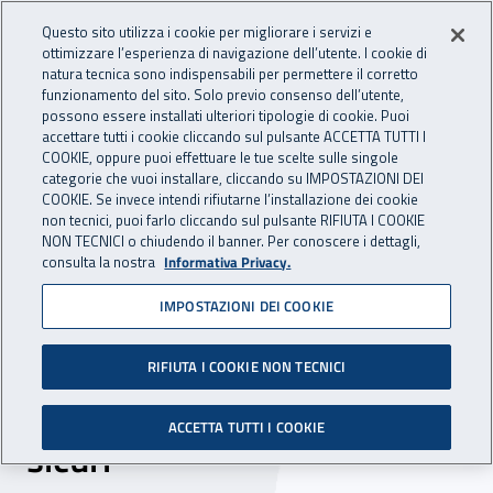
Accedi ai servizi online
For international visitors
Vai al menu principale
Vai al contenuto principale
Questo sito utilizza i cookie per migliorare i servizi e
ottimizzare l’esperienza di navigazione dell’utente. I cookie di
INAIL - Istituto Nazionale per 
natura tecnica sono indispensabili per permettere il corretto
Apri cerca
Apr
funzionamento del sito. Solo previo consenso dell’utente,
possono essere installati ulteriori tipologie di cookie. Puoi
Navigazione principale
accettare tutti i cookie cliccando sul pulsante ACCETTA TUTTI I
COOKIE, oppure puoi effettuare le tue scelte sulle singole
Navigazione - Ti trovi in:
Home
Inail comunica
News
categorie che vuoi installare, cliccando su IMPOSTAZIONI DEI
COOKIE. Se invece intendi rifiutarne l’installazione dei cookie
non tecnici, puoi farlo cliccando sul pulsante RIFIUTA I COOKIE
NON TECNICI o chiudendo il banner. Per conoscere i dettagli,
01 giugno 2017
consulta la nostra
Informativa Privacy.
IMPOSTAZIONI DEI COOKIE
Premiazione finale del
concorso @ scuola di
RIFIUTA I COOKIE NON TECNICI
prevenzione: a(c)corti &
ACCETTA TUTTI I COOKIE
sicuri