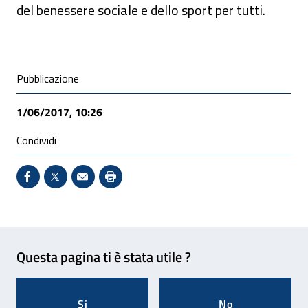
del benessere sociale e dello sport per tutti.
Condivisione social
Pubblicazione
1/06/2017, 10:26
Condividi
Condividi su Facebook - Sito esterno - Apertura in 
X - Sito esterno - Apertura in nuova finestra
Invio Mail: apre il programma di posta el
Stampa pagina: scelta meno ecologic
Feedback
Questa pagina ti è stata utile ?
Si
No