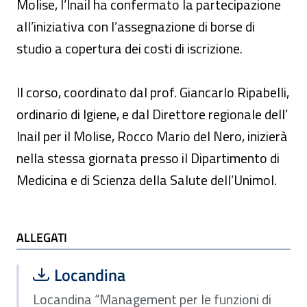
Molise, l’Inail ha confermato la partecipazione
all’iniziativa con l’assegnazione di borse di
studio a copertura dei costi di iscrizione.
Il corso, coordinato dal prof. Giancarlo Ripabelli,
ordinario di Igiene, e dal Direttore regionale dell’
Inail per il Molise, Rocco Mario del Nero, inizierà
nella stessa giornata presso il Dipartimento di
Medicina e di Scienza della Salute dell’Unimol.
ALLEGATI
ALLEGATI
Scarica file:
Formato PDF — Dimensione 265.14 k
Locandina
Locandina “Management per le funzioni di