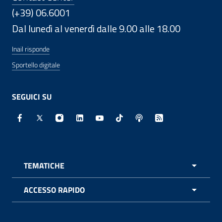
(+39) 06.6001
Dal lunedì al venerdì dalle 9.00 alle 18.00
Inail risponde
Sportello digitale
SEGUICI SU
Facebook - Sito esterno - Apertura in nuova finestra
X - Sito esterno - Apertura in nuova finestra
Instagram - Sito esterno - Apertura in nuo
Linkedin - Sito esterno - Apertura in 
Youtube - Sito esterno - Apertur
TikTok - Sito esterno - Ape
Spreaker - Sito estern
Feed RSS - Apert
TEMATICHE
APRI 
ACCESSO RAPIDO
APRI 