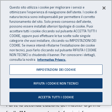
Accedi ai servizi online
For international visitors
Vai al menu principale
Vai al contenuto principale
Questo sito utilizza i cookie per migliorare i servizi e
ottimizzare l’esperienza di navigazione dell’utente. I cookie di
INAIL - Istituto Nazionale per 
natura tecnica sono indispensabili per permettere il corretto
Apri cerca
Apr
funzionamento del sito. Solo previo consenso dell’utente,
possono essere installati ulteriori tipologie di cookie. Puoi
Navigazione principale
accettare tutti i cookie cliccando sul pulsante ACCETTA TUTTI I
COOKIE, oppure puoi effettuare le tue scelte sulle singole
Navigazione - Ti trovi in:
Home
Inail comunica
News
categorie che vuoi installare, cliccando su IMPOSTAZIONI DEI
COOKIE. Se invece intendi rifiutarne l’installazione dei cookie
non tecnici, puoi farlo cliccando sul pulsante RIFIUTA I COOKIE
NON TECNICI o chiudendo il banner. Per conoscere i dettagli,
14 giugno 2017
consulta la nostra
Informativa Privacy.
IMPOSTAZIONI DEI COOKIE
Molise, Inail e Unimol
insieme per formare
RIFIUTA I COOKIE NON TECNICI
manager della sicurezza
ACCETTA TUTTI I COOKIE
Parte la seconda edizione del master di primo