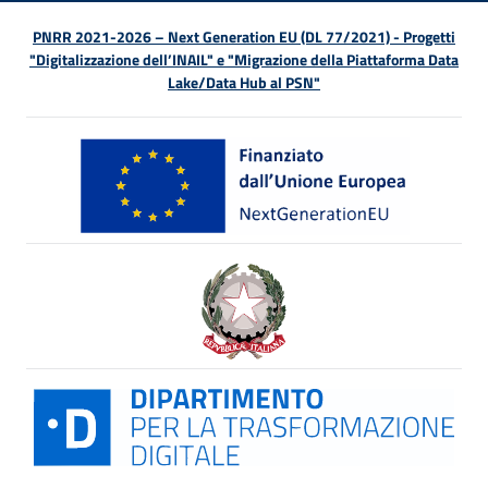
PNRR 2021-2026 – Next Generation EU (DL 77/2021) - Progetti
"Digitalizzazione dell’INAIL" e "Migrazione della Piattaforma Data
Lake/Data Hub al PSN"