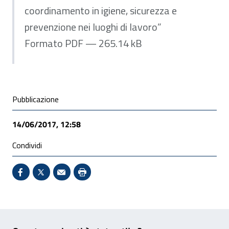
coordinamento in igiene, sicurezza e
prevenzione nei luoghi di lavoro”
Formato PDF — 265.14 kB
Condivisione social
Pubblicazione
14/06/2017, 12:58
Condividi
Condividi su Facebook - Sito esterno - Apertura in 
X - Sito esterno - Apertura in nuova finestra
Invio Mail: apre il programma di posta el
Stampa pagina: scelta meno ecologic
Feedback