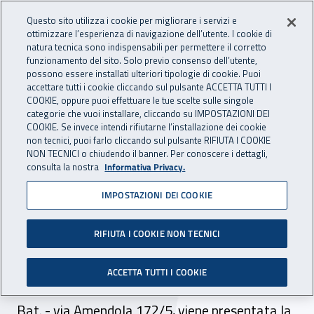
Accedi ai servizi online
For international visitors
Vai al menu principale
Vai al contenuto principale
Questo sito utilizza i cookie per migliorare i servizi e
ottimizzare l’esperienza di navigazione dell’utente. I cookie di
INAIL - Istituto Nazionale per 
natura tecnica sono indispensabili per permettere il corretto
Apri cerca
Apr
funzionamento del sito. Solo previo consenso dell’utente,
possono essere installati ulteriori tipologie di cookie. Puoi
Navigazione principale
accettare tutti i cookie cliccando sul pulsante ACCETTA TUTTI I
COOKIE, oppure puoi effettuare le tue scelte sulle singole
Navigazione - Ti trovi in:
Home
Inail comunica
News
categorie che vuoi installare, cliccando su IMPOSTAZIONI DEI
COOKIE. Se invece intendi rifiutarne l’installazione dei cookie
non tecnici, puoi farlo cliccando sul pulsante RIFIUTA I COOKIE
NON TECNICI o chiudendo il banner. Per conoscere i dettagli,
14 giugno 2017
consulta la nostra
Informativa Privacy.
IMPOSTAZIONI DEI COOKIE
Bari, V edizione del Premio
imprese per la sicurezza
RIFIUTA I COOKIE NON TECNICI
Il 15 giugno 2017, a Bari, a partire dalle ore
ACCETTA TUTTI I COOKIE
14.00, presso la sede di Confindustria Bari e
Bat. - via Amendola 172/5, viene presentata la