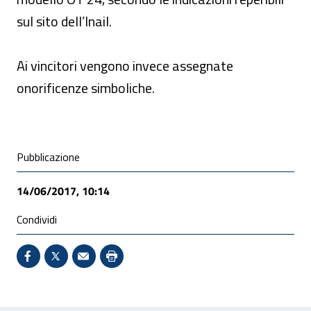
sul sito dell’Inail.
Ai vincitori vengono invece assegnate
onorificenze simboliche.
Condivisione social
Pubblicazione
14/06/2017, 10:14
Condividi
Condividi su Facebook - Sito esterno - Apertura in 
X - Sito esterno - Apertura in nuova finestra
Invio Mail: apre il programma di posta el
Stampa pagina: scelta meno ecologic