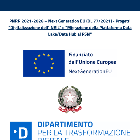
PNRR 2021-2026 – Next Generation EU (DL 77/2021) - Progetti
"Digitalizzazione dell’INAIL" e "Migrazione della Piattaforma Data
Lake/Data Hub al PSN"