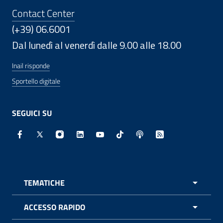
Contact Center
(+39) 06.6001
Dal lunedì al venerdì dalle 9.00 alle 18.00
Inail risponde
Sportello digitale
SEGUICI SU
Facebook - Sito esterno - Apertura in nuova finestra
X - Sito esterno - Apertura in nuova finestra
Instagram - Sito esterno - Apertura in nuo
Linkedin - Sito esterno - Apertura in 
Youtube - Sito esterno - Apertur
TikTok - Sito esterno - Ape
Spreaker - Sito estern
Feed RSS - Apert
TEMATICHE
APRI 
ACCESSO RAPIDO
APRI 