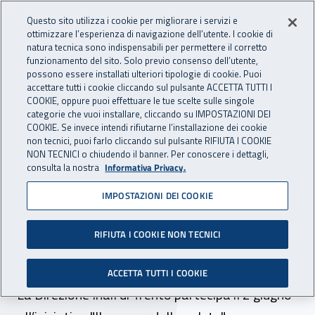
Accedi ai servizi online
For international visitors
Vai al menu principale
Vai al contenuto principale
Questo sito utilizza i cookie per migliorare i servizi e
ottimizzare l’esperienza di navigazione dell’utente. I cookie di
INAIL - Istituto Nazionale per 
natura tecnica sono indispensabili per permettere il corretto
Apri cerca
Apr
funzionamento del sito. Solo previo consenso dell’utente,
possono essere installati ulteriori tipologie di cookie. Puoi
Navigazione principale
accettare tutti i cookie cliccando sul pulsante ACCETTA TUTTI I
COOKIE, oppure puoi effettuare le tue scelte sulle singole
Navigazione - Ti trovi in:
Home
Inail comunica
News
categorie che vuoi installare, cliccando su IMPOSTAZIONI DEI
COOKIE. Se invece intendi rifiutarne l’installazione dei cookie
non tecnici, puoi farlo cliccando sul pulsante RIFIUTA I COOKIE
NON TECNICI o chiudendo il banner. Per conoscere i dettagli,
30 maggio 2017
consulta la nostra
Informativa Privacy.
IMPOSTAZIONI DEI COOKIE
Trento, l'Inail sale in
camper per promuovere la
RIFIUTA I COOKIE NON TECNICI
salute nel luoghi di lavoro
ACCETTA TUTTI I COOKIE
La Direzione Inail di Trento partecipa il 2 giugno