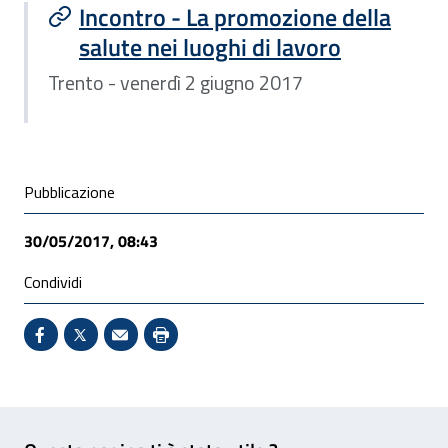
Incontro - La promozione della
salute nei luoghi di lavoro
Trento - venerdì 2 giugno 2017
Condivisione social
Pubblicazione
30/05/2017, 08:43
Condividi
Condividi su Facebook - Sito esterno - Apertura in 
X - Sito esterno - Apertura in nuova finestra
Invio Mail: apre il programma di posta el
Stampa pagina: scelta meno ecologic
Feedback