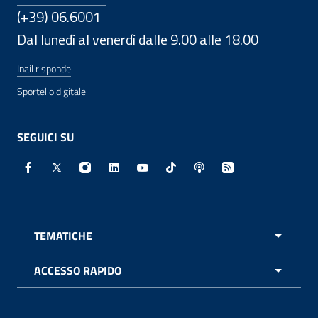
(+39) 06.6001
Dal lunedì al venerdì dalle 9.00 alle 18.00
Inail risponde
Sportello digitale
SEGUICI SU
Facebook - Sito esterno - Apertura in nuova finestra
X - Sito esterno - Apertura in nuova finestra
Instagram - Sito esterno - Apertura in nuo
Linkedin - Sito esterno - Apertura in 
Youtube - Sito esterno - Apertur
TikTok - Sito esterno - Ape
Spreaker - Sito estern
Feed RSS - Apert
TEMATICHE
APRI 
ACCESSO RAPIDO
APRI 