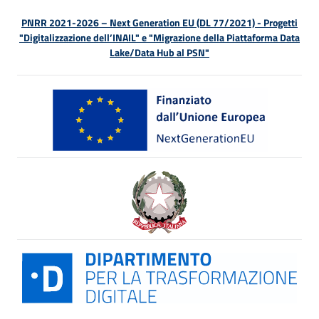
PNRR 2021-2026 – Next Generation EU (DL 77/2021) - Progetti
"Digitalizzazione dell’INAIL" e "Migrazione della Piattaforma Data
Lake/Data Hub al PSN"