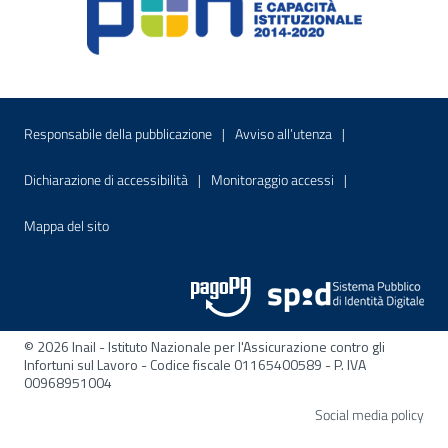
Menu di servizio
Sito interno - Apre in una nuova finestr
Sito interno - Apre
Responsabile della pubblicazione
Avviso all’utenza
Sito interno - Apre in una nuova finestra
Sito interno - Apre
Dichiarazione di accessibilità
Monitoraggio accessi
Sito interno - Apre nella stessa finestra
Mappa del sito
© 2026 Inail - Istituto Nazionale per l'Assicurazione contro gli
Infortuni sul Lavoro - Codice fiscale 01165400589 - P. IVA
00968951004
Apre
Social media policy