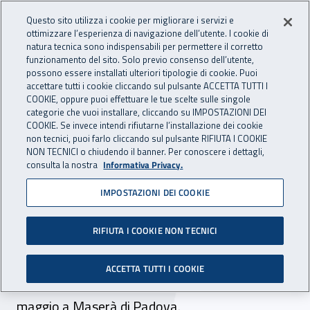
Accedi ai servizi online
For international visitors
Vai al menu principale
Vai al contenuto principale
Questo sito utilizza i cookie per migliorare i servizi e
ottimizzare l’esperienza di navigazione dell’utente. I cookie di
INAIL - Istituto Nazionale per 
natura tecnica sono indispensabili per permettere il corretto
Apri cerca
Apr
funzionamento del sito. Solo previo consenso dell’utente,
possono essere installati ulteriori tipologie di cookie. Puoi
Navigazione principale
accettare tutti i cookie cliccando sul pulsante ACCETTA TUTTI I
COOKIE, oppure puoi effettuare le tue scelte sulle singole
Navigazione - Ti trovi in:
Home
Inail comunica
News
categorie che vuoi installare, cliccando su IMPOSTAZIONI DEI
COOKIE. Se invece intendi rifiutarne l’installazione dei cookie
non tecnici, puoi farlo cliccando sul pulsante RIFIUTA I COOKIE
NON TECNICI o chiudendo il banner. Per conoscere i dettagli,
25 maggio 2017
consulta la nostra
Informativa Privacy.
IMPOSTAZIONI DEI COOKIE
Tennis in carrozzina: la
prima volta per il Veneto
RIFIUTA I COOKIE NON TECNICI
DR Veneto e Cip Veneto: insieme per
ACCETTA TUTTI I COOKIE
promuovere gli sport paralimpici - Dal 25 al 28
maggio a Maserà di Padova.