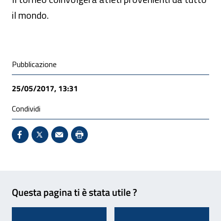
il mondo.
Condivisione social
Pubblicazione
25/05/2017, 13:31
Condividi
Condividi su Facebook - Sito esterno - Apertura in 
X - Sito esterno - Apertura in nuova finestra
Invio Mail: apre il programma di posta el
Stampa pagina: scelta meno ecologic
Feedback
Questa pagina ti è stata utile ?