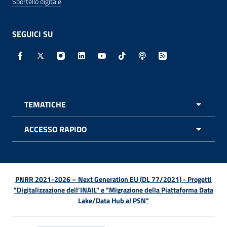
Sportello digitale
SEGUICI SU
Facebook - Sito esterno - Apertura in nuova finestra
X - Sito esterno - Apertura in nuova finestra
Instagram - Sito esterno - Apertura in nuo
Linkedin - Sito esterno - Apertura in 
Youtube - Sito esterno - Apertur
TikTok - Sito esterno - Ape
Spreaker - Sito estern
Feed RSS - Apert
TEMATICHE
APRI 
ACCESSO RAPIDO
APRI 
PNRR 2021-2026 – Next Generation EU (DL 77/2021) - Progetti
"Digitalizzazione dell’INAIL" e "Migrazione della Piattaforma Data
Lake/Data Hub al PSN"