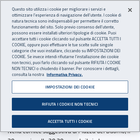
Accedi ai servizi online
For international visitors
Vai al menu principale
Vai al contenuto principale
Questo sito utilizza i cookie per migliorare i servizi e
ottimizzare l’esperienza di navigazione dell’utente. I cookie di
INAIL - Istituto Nazionale per 
natura tecnica sono indispensabili per permettere il corretto
Apri cerca
Apr
funzionamento del sito. Solo previo consenso dell’utente,
possono essere installati ulteriori tipologie di cookie. Puoi
Navigazione principale
accettare tutti i cookie cliccando sul pulsante ACCETTA TUTTI I
COOKIE, oppure puoi effettuare le tue scelte sulle singole
Navigazione - Ti trovi in:
Home
Inail comunica
News
categorie che vuoi installare, cliccando su IMPOSTAZIONI DEI
COOKIE. Se invece intendi rifiutarne l’installazione dei cookie
non tecnici, puoi farlo cliccando sul pulsante RIFIUTA I COOKIE
NON TECNICI o chiudendo il banner. Per conoscere i dettagli,
30 maggio 2017
consulta la nostra
Informativa Privacy.
IMPOSTAZIONI DEI COOKIE
Prato, si corre la 81 run per
il lavoro sicuro con il
RIFIUTA I COOKIE NON TECNICI
patrocinio dell’Inail
ACCETTA TUTTI I COOKIE
Nella cornice suggestiva di Piazza del Duomo, il