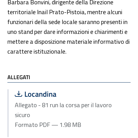
Barbara Bonvini, dirigente della Direzione
territoriale Inail Prato-Pistoia, mentre alcuni
funzionari della sede locale saranno presenti in
uno stand per dare informazioni e chiarimenti e
mettere a disposizione materiale informativo di
carattere istituzionale.
ALLEGATI
ALLEGATI
Scarica file:
Formato PDF — Dimensione 1.98 MB
Locandina
Allegato - 81 run la corsa per il lavoro
sicuro
Formato PDF — 1.98 MB