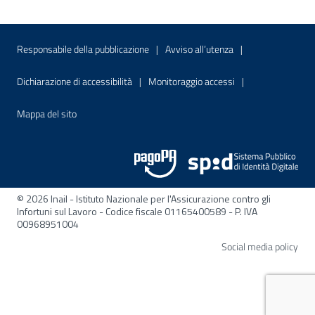
Menu di servizio
Sito interno - Apre in una nuova finestr
Sito interno - Apre
Responsabile della pubblicazione
Avviso all’utenza
Sito interno - Apre in una nuova finestra
Sito interno - Apre
Dichiarazione di accessibilità
Monitoraggio accessi
Sito interno - Apre nella stessa finestra
Mappa del sito
© 2026 Inail - Istituto Nazionale per l'Assicurazione contro gli
Infortuni sul Lavoro - Codice fiscale 01165400589 - P. IVA
00968951004
Apre
Social media policy