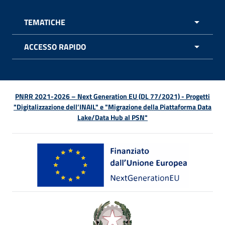
TEMATICHE
APRI 
ACCESSO RAPIDO
APRI 
PNRR 2021-2026 – Next Generation EU (DL 77/2021) - Progetti
"Digitalizzazione dell’INAIL" e "Migrazione della Piattaforma Data
Lake/Data Hub al PSN"