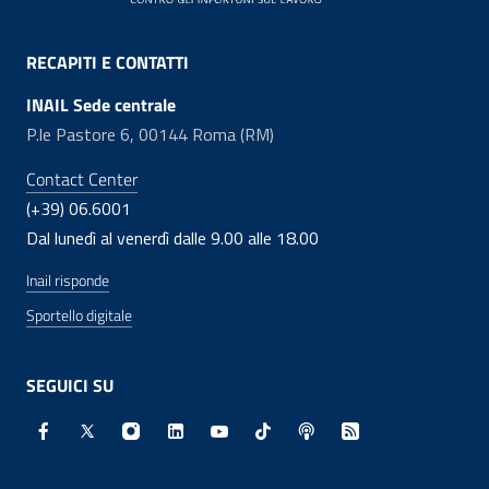
RECAPITI E CONTATTI
INAIL Sede centrale
P.le Pastore 6, 00144 Roma (RM)
Contact Center
(+39) 06.6001
Dal lunedì al venerdì dalle 9.00 alle 18.00
Inail risponde
Sportello digitale
SEGUICI SU
Facebook - Sito esterno - Apertura in nuova finestra
X - Sito esterno - Apertura in nuova finestra
Instagram - Sito esterno - Apertura in nuo
Linkedin - Sito esterno - Apertura in 
Youtube - Sito esterno - Apertur
TikTok - Sito esterno - Ape
Spreaker - Sito estern
Feed RSS - Apert