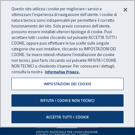
Accedi ai servizi online
For international visitors
Vai al menu principale
Vai al contenuto principale
Questo sito utilizza i cookie per migliorare i servizi e
ottimizzare l’esperienza di navigazione dell’utente. I cookie di
INAIL - Istituto Nazionale per 
natura tecnica sono indispensabili per permettere il corretto
Apri cerca
Apr
funzionamento del sito. Solo previo consenso dell’utente,
possono essere installati ulteriori tipologie di cookie. Puoi
Navigazione principale
accettare tutti i cookie cliccando sul pulsante ACCETTA TUTTI I
COOKIE, oppure puoi effettuare le tue scelte sulle singole
Pagina non disponibile
categorie che vuoi installare, cliccando su IMPOSTAZIONI DEI
COOKIE. Se invece intendi rifiutarne l’installazione dei cookie
non tecnici, puoi farlo cliccando sul pulsante RIFIUTA I COOKIE
Il contenuto non è stato trovato. Per continuare la
NON TECNICI o chiudendo il banner. Per conoscere i dettagli,
consulta la nostra
Informativa Privacy.
navigazione è possibile ritornare alla
home page
o utilizzare
il menu principale.
IMPOSTAZIONI DEI COOKIE
RIFIUTA I COOKIE NON TECNICI
Footer
ACCETTA TUTTI I COOKIE