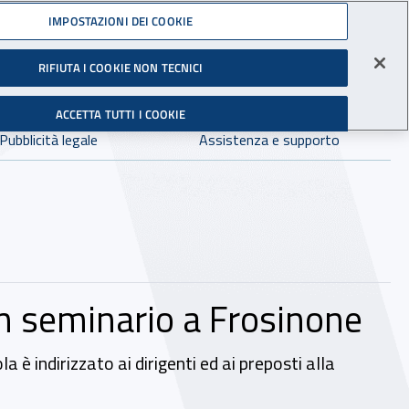
Accedi ai servizi online
IMPOSTAZIONI DEI COOKIE
gli Infortuni sul Lavoro
RIFIUTA I COOKIE NON TECNICI
Facebook - Sito esterno - Apertura in nuova finestra
X - Sito esterno - Apertura in nuova finestra
Instagram - Sito esterno - Apertura in 
Linkedin - Sito esterno - Apertur
Youtube - Sito esterno - A
Tiktok - Sito estern
Spreaker - Si
Feed R
in:
tutto INAIL.it
Avvia r
ACCETTA TUTTI I COOKIE
Dove cercare:
Pubblicità legale
Assistenza e supporto
un seminario a Frosinone
 è indirizzato ai dirigenti ed ai preposti alla