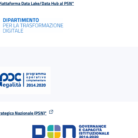
 Piattaforma Data Lake/Data Hub al PSN"
rategico Nazionale (PSN)"