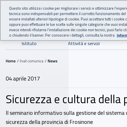
For international visitors
Vai al menu principale
Vai al contenuto principale
Questo sito utilizza i cookie per migliorare i servizi e ottimizzare l’esper
tecnica sono indispensabili per permettere il corretto funzionamento del
INAIL - Istituto Nazionale
essere installati ulteriori tipologie di cookie. Puoi accettare tutti i cook
oppure puoi effettuare le tue scelte sulle singole categorie che vuoi ins
invece intendi rifiutarne l’installazione dei cookie non tecnici, puoi farl
o chiudendo il banner. Per conoscere i dettagli, consulta la nostra
Inform
Navigazione principale
Istituto
Attività e servizi
Navigazione - Ti trovi in:
Home
Inail comunica
News
04 aprile 2017
Sicurezza e cultura della
Il seminario informativo sulla gestione del sistema di
sicurezza della provincia di Frosinone