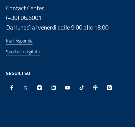
Contact Center
(+39) 06.6001
Dal lunedì al venerdì dalle 9.00 alle 18.00
Inail risponde
Sportello digitale
SEGUICI SU
Facebook - Sito esterno - Apertura in nuova finestra
X - Sito esterno - Apertura in nuova finestra
Instagram - Sito esterno - Apertura in nu
Linkedin - Sito esterno - Apertura 
Youtube - Sito esterno - Aper
TikTok - Sito esterno -
Spreaker - Sito e
Feed RSS - 