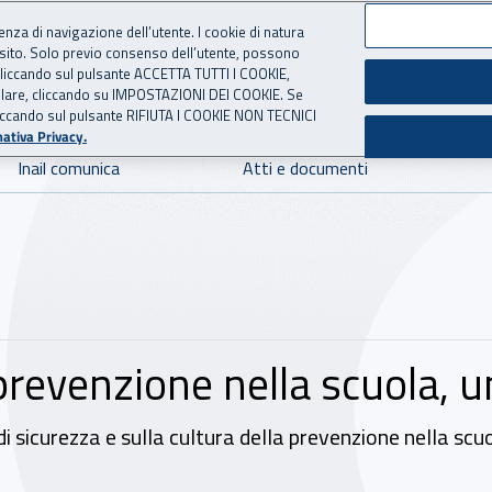
ienza di navigazione dell’utente. I cookie di natura
 sito. Solo previo consenso dell’utente, possono
 per l'Assicurazione contro 
ie cliccando sul pulsante ACCETTA TUTTI I COOKIE,
tallare, cliccando su IMPOSTAZIONI DEI COOKIE. Se
o cliccando sul pulsante RIFIUTA I COOKIE NON TECNICI
ativa Privacy.
Inail comunica
Atti e documenti
 prevenzione nella scuola, 
 sicurezza e sulla cultura della prevenzione nella scuola