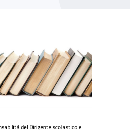
e
nsabilità del Dirigente scolastico e