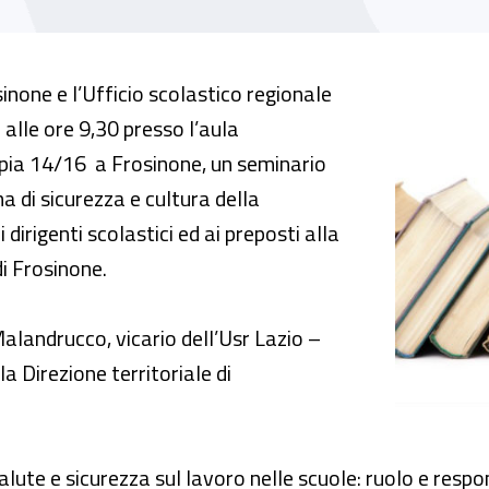
nzione nella scuola, un seminario a Frosinon
sinone e l’Ufficio scolastico regionale
 alle ore 9,30 presso l’aula
mpia 14/16 a Frosinone, un seminario
a di sicurezza e cultura della
 dirigenti scolastici ed ai preposti alla
di Frosinone.
Malandrucco, vicario dell’Usr Lazio –
 Direzione territoriale di
alute e sicurezza sul lavoro nelle scuole: ruolo e respo