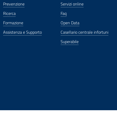
Prevenzione
Servizi online
Ricerca
Faq
Formazione
Open Data
Assistenza e Supporto
Casellario centrale infortuni
Superabile
ova finestra
in nuova finestra
tura in nuova finestra
 Apertura in nuova finestra
sterno - Apertura in nuova finestra
Apertura nella stessa finestra