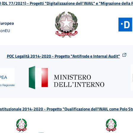
L 77/2021) - Progetti "Digitalizzazione dell’INAIL" e "Migrazione della
POC Legalità 2014-2020 - Progetto "Antifrode e Internal Audit"
tituzionale 2014-2020 - Progetto "Qualificazione dell'INAIL come Polo St