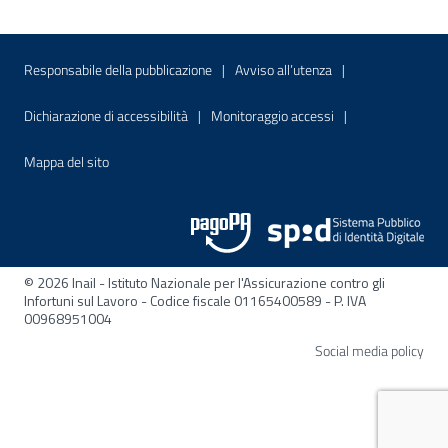
Menu di servizio
Sito interno - Apre in una nuova finestr
Sito interno - Apre
Responsabile della pubblicazione
Avviso all’utenza
Sito interno - Apre in una nuova finestra
Sito interno - Apre
Dichiarazione di accessibilità
Monitoraggio accessi
Sito interno - Apre nella stessa finestra
Mappa del sito
© 2026 Inail - Istituto Nazionale per l'Assicurazione contro gli
Infortuni sul Lavoro - Codice fiscale 01165400589 - P. IVA
00968951004
Apre
Social media policy