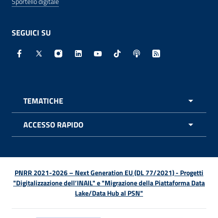
Sportello digitale
SEGUICI SU
Facebook - Sito esterno - Apertura in nuova finestra
X - Sito esterno - Apertura in nuova finestra
Instagram - Sito esterno - Apertura in nuo
Linkedin - Sito esterno - Apertura in 
Youtube - Sito esterno - Apertur
TikTok - Sito esterno - Ape
Spreaker - Sito estern
Feed RSS - Apert
TEMATICHE
APRI 
ACCESSO RAPIDO
APRI 
PNRR 2021-2026 – Next Generation EU (DL 77/2021) - Progetti
"Digitalizzazione dell’INAIL" e "Migrazione della Piattaforma Data
Lake/Data Hub al PSN"