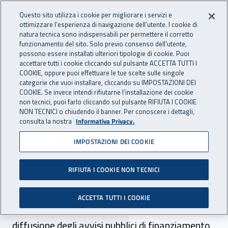
Accedi ai servizi online
For international visitors
Vai al menu principale
Vai al contenuto principale
Questo sito utilizza i cookie per migliorare i servizi e
ottimizzare l’esperienza di navigazione dell’utente. I cookie di
INAIL - Istituto Nazionale per 
natura tecnica sono indispensabili per permettere il corretto
Apri cerca
Apr
funzionamento del sito. Solo previo consenso dell’utente,
possono essere installati ulteriori tipologie di cookie. Puoi
Navigazione principale
accettare tutti i cookie cliccando sul pulsante ACCETTA TUTTI I
COOKIE, oppure puoi effettuare le tue scelte sulle singole
Navigazione - Ti trovi in:
Home
Inail comunica
News
categorie che vuoi installare, cliccando su IMPOSTAZIONI DEI
COOKIE. Se invece intendi rifiutarne l’installazione dei cookie
non tecnici, puoi farlo cliccando sul pulsante RIFIUTA I COOKIE
NON TECNICI o chiudendo il banner. Per conoscere i dettagli,
05 aprile 2017
consulta la nostra
Informativa Privacy.
IMPOSTAZIONI DEI COOKIE
A Venezia la seconda tappa
del road show Veneto
RIFIUTA I COOKIE NON TECNICI
Il 3 aprile nella sede Inail di Venezia Terraferma
ACCETTA TUTTI I COOKIE
si è tenuto il secondo appuntamento per la
diffusione degli avvisi pubblici di finanziamento