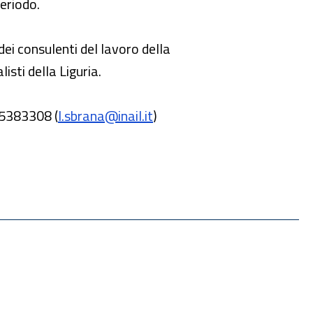
periodo.
 dei consulenti del lavoro della
isti della Liguria.
75383308 (
l.sbrana@inail.it
)