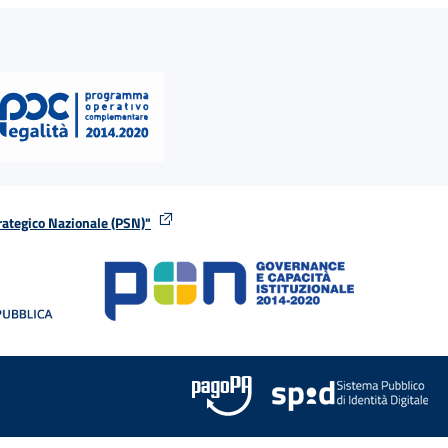
rategico Nazionale (PSN)"
tra
nella stessa finestra