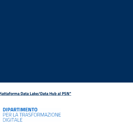
 Piattaforma Data Lake/Data Hub al PSN"