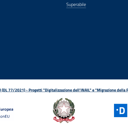
Superabile
ova finestra
in nuova finestra
tura in nuova finestra
 Apertura in nuova finestra
sterno - Apertura in nuova finestra
Apertura nella stessa finestra
L 77/2021) - Progetti "Digitalizzazione dell’INAIL" e "Migrazione della