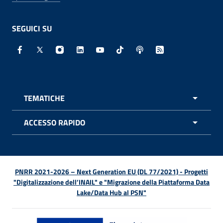
SEGUICI SU
Facebook - Sito esterno - Apertura in nuova finestra
X - Sito esterno - Apertura in nuova finestra
Instagram - Sito esterno - Apertura in nuo
Linkedin - Sito esterno - Apertura in 
Youtube - Sito esterno - Apertur
TikTok - Sito esterno - Ape
Spreaker - Sito estern
Feed RSS - Apert
TEMATICHE
APRI 
ACCESSO RAPIDO
APRI 
PNRR 2021-2026 – Next Generation EU (DL 77/2021) - Progetti
"Digitalizzazione dell’INAIL" e "Migrazione della Piattaforma Data
Lake/Data Hub al PSN"