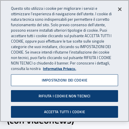
Accedi ai servizi online
For international visitors
Vai al menu principale
Vai al contenuto principale
Questo sito utilizza i cookie per migliorare i servizi e
ottimizzare l’esperienza di navigazione dell’utente. I cookie di
INAIL - Istituto Nazionale per 
natura tecnica sono indispensabili per permettere il corretto
Apri cerca
Apr
funzionamento del sito. Solo previo consenso dell’utente,
possono essere installati ulteriori tipologie di cookie. Puoi
Navigazione principale
accettare tutti i cookie cliccando sul pulsante ACCETTA TUTTI I
COOKIE, oppure puoi effettuare le tue scelte sulle singole
Navigazione - Ti trovi in:
Home
Inail comunica
News
categorie che vuoi installare, cliccando su IMPOSTAZIONI DEI
COOKIE. Se invece intendi rifiutarne l’installazione dei cookie
non tecnici, puoi farlo cliccando sul pulsante RIFIUTA I COOKIE
NON TECNICI o chiudendo il banner. Per conoscere i dettagli,
27 febbraio 2017
consulta la nostra
Informativa Privacy.
IMPOSTAZIONI DEI COOKIE
Inail e Coldiretti insieme per
approfondire i temi del
RIFIUTA I COOKIE NON TECNICI
Bando Isi Agricoltura 2016
ACCETTA TUTTI I COOKIE
(con videonews)