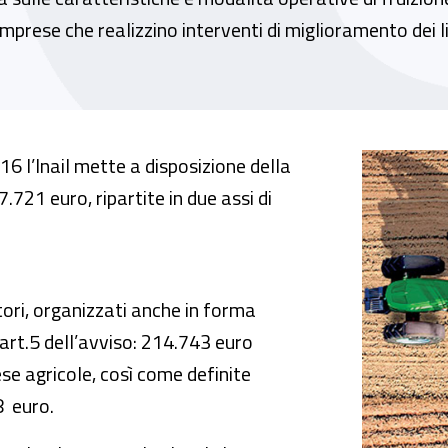
le imprese che realizzino interventi di miglioramento dei l
a informativa e comunicativa in tema di inc
16 l’Inail mette a disposizione della
.721 euro, ripartite in due assi di
tori, organizzati anche in forma
’art.5 dell’avviso: 214.743 euro
ese agricole, così come definite
8 euro.