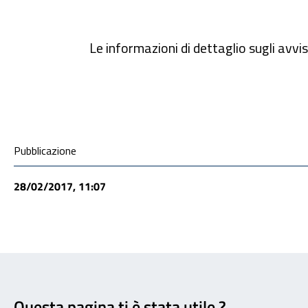
Le informazioni di dettaglio sugli avvis
Condivisione social
Pubblicazione
28/02/2017, 11:07
Feedback
Questa pagina ti è stata utile ?