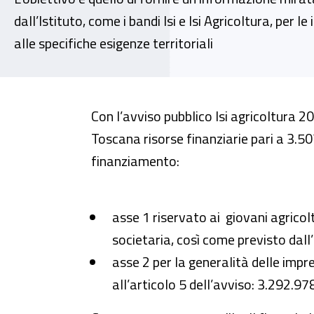
dall’Istituto, come i bandi Isi e Isi Agricoltura, per 
alle specifiche esigenze territoriali
In Toscana prosegue la campagn
Con l’avviso pubblico Isi agricoltura 20
Toscana risorse finanziarie pari a 3.507
finanziamento:
asse 1 riservato ai giovani agricol
societaria, così come previsto dall
asse 2 per la generalità delle impr
all’articolo 5 dell’avviso: 3.292.97