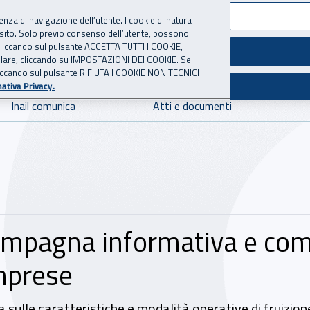
ienza di navigazione dell’utente. I cookie di natura
 sito. Solo previo consenso dell’utente, possono
 per l'Assicurazione contro 
ie cliccando sul pulsante ACCETTA TUTTI I COOKIE,
tallare, cliccando su IMPOSTAZIONI DEI COOKIE. Se
o cliccando sul pulsante RIFIUTA I COOKIE NON TECNICI
ativa Privacy.
Inail comunica
Atti e documenti
ampagna informativa e com
imprese
a sulle caratteristiche e modalità operative di fruizion