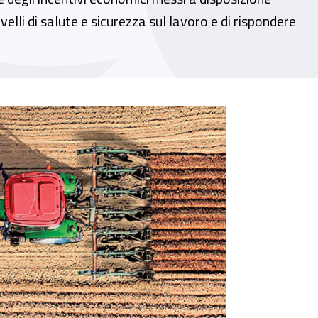
ivelli di salute e sicurezza sul lavoro e di rispondere
entivi economici alle imprese