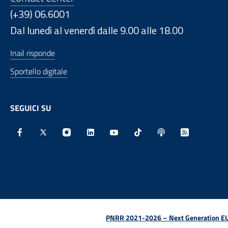
(+39) 06.6001
Dal lunedì al venerdì dalle 9.00 alle 18.00
Inail risponde
Sportello digitale
SEGUICI SU
Facebook - Sito esterno - Apertura in nuova finestra
X - Sito esterno - Apertura in nuova finestra
Instagram - Sito esterno - Apertura in nu
Linkedin - Sito esterno - Apertura 
Youtube - Sito esterno - Aper
TikTok - Sito esterno -
Spreaker - Sito e
Feed RSS - 
PNRR 2021-2026 – Next Generation EU (D