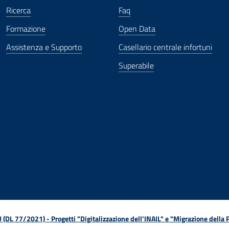
Ricerca
Faq
Formazione
Open Data
Assistenza e Supporto
Casellario centrale infortuni
Superabile
ova finestra
in nuova finestra
tura in nuova finestra
 Apertura in nuova finestra
sterno - Apertura in nuova finestra
Apertura nella stessa finestra
L 77/2021) - Progetti "Digitalizzazione dell’INAIL" e "Migrazione della