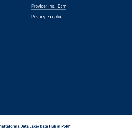
Provider Inail Ecm
Privacy e cookie
 Piattaforma Data Lake/Data Hub al PSN"