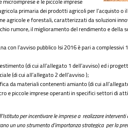
le microimprese e le piccole imprese
ricola primaria dei prodotti agricoli per l’acquisto o i
ine agricole e forestali, caratterizzati da soluzioni in
ischio rumore, il miglioramento del rendimento e della s
a con l’avviso pubblico Isi 2016 è pari a complessivi 1
stimento (di cui all’allegato 1 dell’avviso) ed i progett
iale (di cui all’allegato 2 dell’avviso );
ica da materiali contenenti amianto (di cui all’allegato
 e piccole imprese operanti in specifici settori di attiv
Istituto per incentivare le imprese a realizzare interventi d
tano un uno strumento d’importanza strategica per la prev