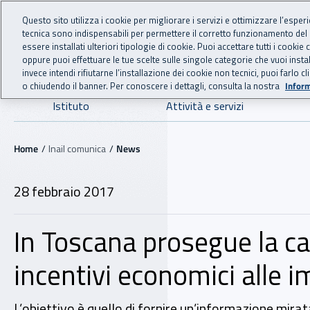
For international visitors
Vai al menu principale
Vai al contenuto principale
Questo sito utilizza i cookie per migliorare i servizi e ottimizzare l’esper
tecnica sono indispensabili per permettere il corretto funzionamento del
INAIL - Istituto Nazionale
essere installati ulteriori tipologie di cookie. Puoi accettare tutti i cook
oppure puoi effettuare le tue scelte sulle singole categorie che vuoi ins
invece intendi rifiutarne l’installazione dei cookie non tecnici, puoi farl
o chiudendo il banner. Per conoscere i dettagli, consulta la nostra
Inform
Navigazione principale
Istituto
Attività e servizi
Navigazione - Ti trovi in:
Home
Inail comunica
News
28 febbraio 2017
In Toscana prosegue la c
incentivi economici alle 
L’obiettivo è quello di fornire un’informazione mirat