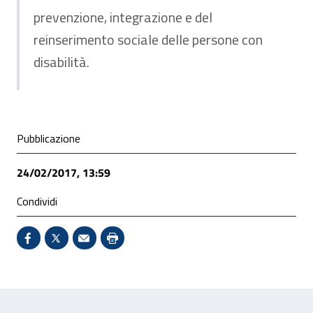
prevenzione, integrazione e del
reinserimento sociale delle persone con
disabilità.
Condivisione social
Pubblicazione
24/02/2017, 13:59
Condividi
Condividi su Facebook - Sito esterno - Apertura in 
X - Sito esterno - Apertura in nuova finestra
Invio Mail: apre il programma di posta el
Stampa pagina: scelta meno ecologic
Feedback