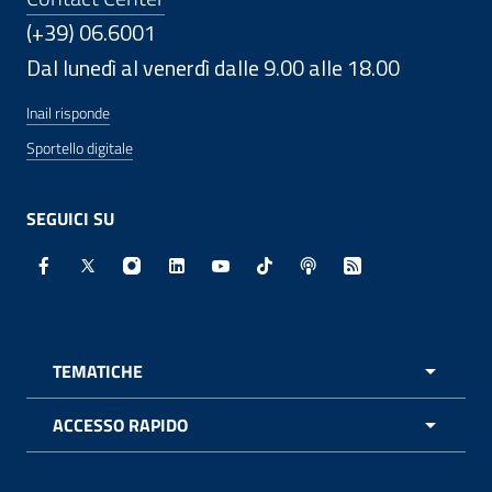
(+39) 06.6001
Dal lunedì al venerdì dalle 9.00 alle 18.00
Inail risponde
Sportello digitale
SEGUICI SU
Facebook - Sito esterno - Apertura in nuova finestra
X - Sito esterno - Apertura in nuova finestra
Instagram - Sito esterno - Apertura in nuo
Linkedin - Sito esterno - Apertura in 
Youtube - Sito esterno - Apertur
TikTok - Sito esterno - Ape
Spreaker - Sito estern
Feed RSS - Apert
TEMATICHE
APRI 
ACCESSO RAPIDO
APRI 