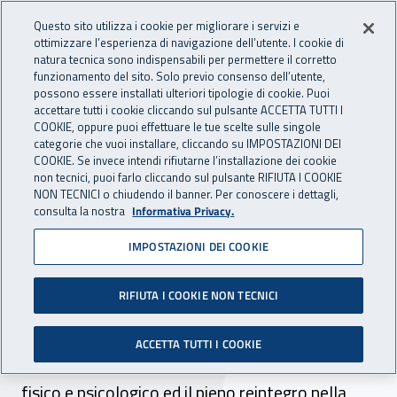
Accedi ai servizi online
For international visitors
Vai al menu principale
Vai al contenuto principale
Questo sito utilizza i cookie per migliorare i servizi e
ottimizzare l’esperienza di navigazione dell’utente. I cookie di
INAIL - Istituto Nazionale per 
natura tecnica sono indispensabili per permettere il corretto
Apri cerca
Apr
funzionamento del sito. Solo previo consenso dell’utente,
possono essere installati ulteriori tipologie di cookie. Puoi
Navigazione principale
accettare tutti i cookie cliccando sul pulsante ACCETTA TUTTI I
COOKIE, oppure puoi effettuare le tue scelte sulle singole
Navigazione - Ti trovi in:
Home
Inail comunica
News
categorie che vuoi installare, cliccando su IMPOSTAZIONI DEI
COOKIE. Se invece intendi rifiutarne l’installazione dei cookie
non tecnici, puoi farlo cliccando sul pulsante RIFIUTA I COOKIE
NON TECNICI o chiudendo il banner. Per conoscere i dettagli,
24 febbraio 2017
consulta la nostra
Informativa Privacy.
IMPOSTAZIONI DEI COOKIE
Firenze, accordo Inail e
Anmil Toscana
RIFIUTA I COOKIE NON TECNICI
Al centro dell’intesa la presa in carico del
ACCETTA TUTTI I COOKIE
lavoratore infortunato per garantire il recupero
fisico e psicologico ed il pieno reintegro nella