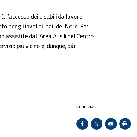
 l’accesso dei disabili da lavoro
o per gli invalidi Inail del Nord-Est.
 assistite dall’Area Ausili del Centro
izio più vicino e, dunque, più
Condividi
Condividi su Facebook 
X - Sito esterno 
Invio Mail:
Stam