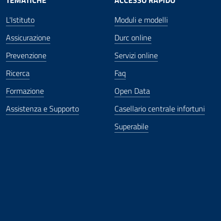
TEMATICHE
ACCESSO RAPIDO
L'Istituto
Moduli e modelli
Assicurazione
Durc online
Prevenzione
Servizi online
Ricerca
Faq
Formazione
Open Data
Assistenza e Supporto
Casellario centrale infortuni
Superabile
ova finestra
in nuova finestra
tura in nuova finestra
 Apertura in nuova finestra
sterno - Apertura in nuova finestra
Apertura nella stessa finestra