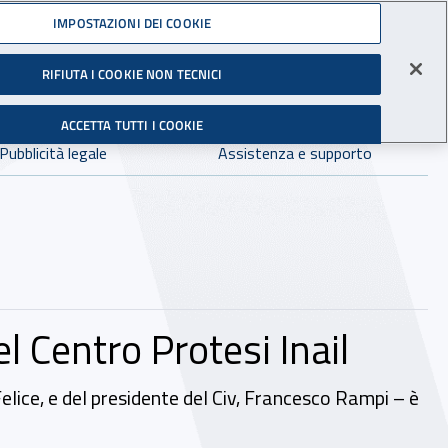
Accedi ai servizi online
IMPOSTAZIONI DEI COOKIE
gli Infortuni sul Lavoro
RIFIUTA I COOKIE NON TECNICI
Facebook - Sito esterno - Apertura in nuova finestra
X - Sito esterno - Apertura in nuova finestra
Instagram - Sito esterno - Apertura in 
Linkedin - Sito esterno - Apertur
Youtube - Sito esterno - A
Tiktok - Sito estern
Spreaker - Si
Feed R
in:
tutto INAIL.it
Avvia r
ACCETTA TUTTI I COOKIE
Dove cercare:
Pubblicità legale
Assistenza e supporto
l Centro Protesi Inail
Felice, e del presidente del Civ, Francesco Rampi – è