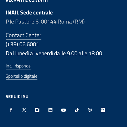
RECAPITI E CONTATTI
INAIL Sede centrale
P.le Pastore 6, 00144 Roma (RM)
Contact Center
(+39) 06.6001
Dal lunedì al venerdì dalle 9.00 alle 18.00
Inail risponde
Sportello digitale
SEGUICI SU
Facebook - Sito esterno - Apertura in nuova finestra
X - Sito esterno - Apertura in nuova finestra
Instagram - Sito esterno - Apertura in nu
Linkedin - Sito esterno - Apertura 
Youtube - Sito esterno - Aper
TikTok - Sito esterno -
Spreaker - Sito e
Feed RSS - 