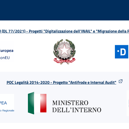
L 77/2021) - Progetti "Digitalizzazione dell’INAIL" e "Migrazione della
POC Legalità 2014-2020 - Progetto "Antifrode e Internal Audit"