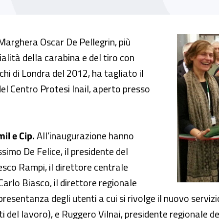
unto di assistenza del Centro Protesi Inail
arghera Oscar De Pellegrin, più
lità della carabina e del tiro con
chi di Londra del 2012, ha tagliato il
el Centro Protesi Inail, aperto presso
il e Cip.
All’inaugurazione hanno
ssimo De Felice, il presidente del
cesco Rampi, il direttore centrale
Carlo Biasco, il direttore regionale
ppresentanza degli utenti a cui si rivolge il nuovo servi
ti del lavoro), e Ruggero Vilnai, presidente regionale d