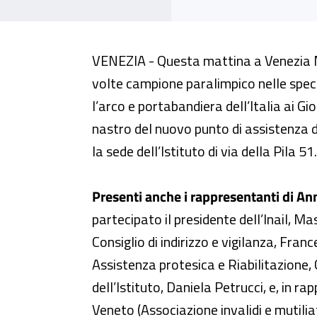
A Venezia inaugurato il nuovo p
VENEZIA - Questa mattina a Venezia M
volte campione paralimpico nelle specia
l’arco e portabandiera dell’Italia ai Gio
nastro del nuovo punto di assistenza d
la sede dell’Istituto di via della Pila 51.
Presenti anche i rappresentanti di Anm
partecipato il presidente dell’Inail, Ma
Consiglio di indirizzo e vigilanza, Fran
Assistenza protesica e Riabilitazione, 
dell’Istituto, Daniela Petrucci, e, in ra
Veneto (Associazione invalidi e mutilia