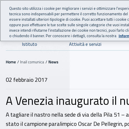
For international visitors
Vai al menu principale
Vai al contenuto principale
Questo sito utilizza i cookie per migliorare i servizi e ottimizzare l’esper
tecnica sono indispensabili per permettere il corretto funzionamento del
INAIL - Istituto Nazionale
essere installati ulteriori tipologie di cookie. Puoi accettare tutti i cook
oppure puoi effettuare le tue scelte sulle singole categorie che vuoi ins
invece intendi rifiutarne l’installazione dei cookie non tecnici, puoi farl
o chiudendo il banner. Per conoscere i dettagli, consulta la nostra
Inform
Navigazione principale
Istituto
Attività e servizi
Navigazione - Ti trovi in:
Home
Inail comunica
News
02 febbraio 2017
A Venezia inaugurato il n
A tagliare il nastro nella sede di via della Pila 51 
stato il campione paralimpico Oscar De Pellegrin, po