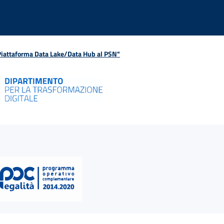
 Piattaforma Data Lake/Data Hub al PSN"