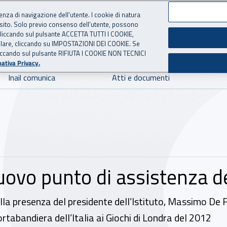
ienza di navigazione dell’utente. I cookie di natura
 sito. Solo previo consenso dell’utente, possono
 per l'Assicurazione contro 
ie cliccando sul pulsante ACCETTA TUTTI I COOKIE,
tallare, cliccando su IMPOSTAZIONI DEI COOKIE. Se
o cliccando sul pulsante RIFIUTA I COOKIE NON TECNICI
ativa Privacy.
Inail comunica
Atti e documenti
uovo punto di assistenza de
– alla presenza del presidente dell’Istituto, Massimo De 
rtabandiera dell’Italia ai Giochi di Londra del 2012