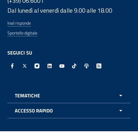
(+39) 06.6001
Dal lunedì al venerdì dalle 9.00 alle 18.00
Inail risponde
Sportello digitale
SEGUICI SU
Facebook - Sito esterno - Apertura in nuova finestra
X - Sito esterno - Apertura in nuova finestra
Instagram - Sito esterno - Apertura in nuo
Linkedin - Sito esterno - Apertura in 
Youtube - Sito esterno - Apertur
TikTok - Sito esterno - Ape
Spreaker - Sito estern
Feed RSS - Apert
TEMATICHE
APRI 
ACCESSO RAPIDO
APRI 