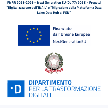
PNRR 2021-2026 – Next Generation EU (DL 77/2021) - Progetti
"Digitalizzazione dell’INAIL" e "Migrazione della Piattaforma Data
Lake/Data Hub al PSN"