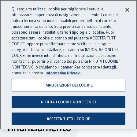
Accedi ai servizi online
For international visitors
Vai al menu principale
Vai al contenuto principale
Questo sito utilizza i cookie per migliorare i servizi e
ottimizzare l’esperienza di navigazione dell’utente. I cookie di
INAIL - Istituto Nazionale per 
natura tecnica sono indispensabili per permettere il corretto
Apri cerca
Apr
funzionamento del sito. Solo previo consenso dell’utente,
possono essere installati ulteriori tipologie di cookie. Puoi
Navigazione principale
accettare tutti i cookie cliccando sul pulsante ACCETTA TUTTI I
COOKIE, oppure puoi effettuare le tue scelte sulle singole
Navigazione - Ti trovi in:
Home
Inail comunica
News
categorie che vuoi installare, cliccando su IMPOSTAZIONI DEI
COOKIE. Se invece intendi rifiutarne l’installazione dei cookie
non tecnici, puoi farlo cliccando sul pulsante RIFIUTA I COOKIE
NON TECNICI o chiudendo il banner. Per conoscere i dettagli,
06 dicembre 2016
consulta la nostra
Informativa Privacy.
IMPOSTAZIONI DEI COOKIE
Ricerche in collaborazione,
con il bando BRiC dall’Inail
RIFIUTA I COOKIE NON TECNICI
oltre nove milioni di euro di
ACCETTA TUTTI I COOKIE
finanziamento