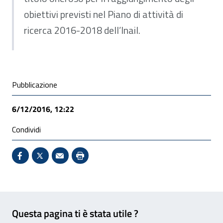
obiettivi previsti nel Piano di attività di
ricerca 2016-2018 dell’Inail.
Condivisione social
Pubblicazione
6/12/2016, 12:22
Condividi
Condividi su Facebook - Sito esterno - Apertura in 
X - Sito esterno - Apertura in nuova finestra
Invio Mail: apre il programma di posta el
Stampa pagina: scelta meno ecologic
Feedback
Questa pagina ti è stata utile ?