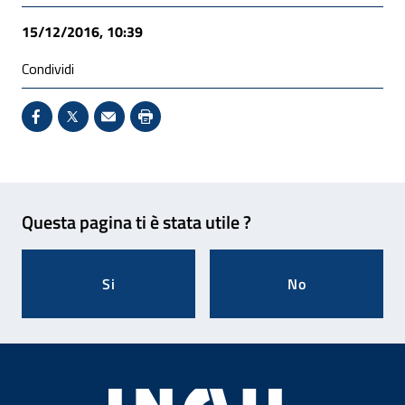
15/12/2016, 10:39
Condividi
Condividi su Facebook - Sito esterno - Apertura in 
X - Sito esterno - Apertura in nuova finestra
Invio Mail: apre il programma di posta el
Stampa pagina: scelta meno ecologic
Feedback
Questa pagina ti è stata utile ?
Si
No
Footer