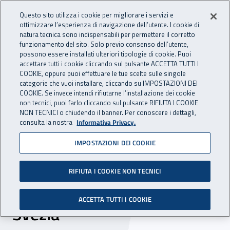
Accedi ai servizi online
For international visitors
Vai al menu principale
Vai al contenuto principale
Questo sito utilizza i cookie per migliorare i servizi e
ottimizzare l’esperienza di navigazione dell’utente. I cookie di
INAIL - Istituto Nazionale per 
natura tecnica sono indispensabili per permettere il corretto
Apri cerca
Apr
funzionamento del sito. Solo previo consenso dell’utente,
possono essere installati ulteriori tipologie di cookie. Puoi
Navigazione principale
accettare tutti i cookie cliccando sul pulsante ACCETTA TUTTI I
COOKIE, oppure puoi effettuare le tue scelte sulle singole
Navigazione - Ti trovi in:
Home
Inail comunica
News
categorie che vuoi installare, cliccando su IMPOSTAZIONI DEI
COOKIE. Se invece intendi rifiutarne l’installazione dei cookie
non tecnici, puoi farlo cliccando sul pulsante RIFIUTA I COOKIE
NON TECNICI o chiudendo il banner. Per conoscere i dettagli,
15 dicembre 2016
consulta la nostra
Informativa Privacy.
IMPOSTAZIONI DEI COOKIE
Massimo Cagiola ai
campionati europei di
RIFIUTA I COOKIE NON TECNICI
wheelchair handball in
ACCETTA TUTTI I COOKIE
Svezia