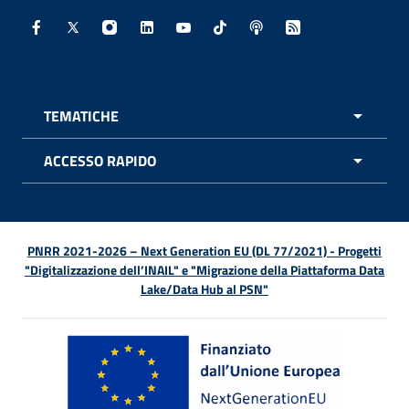
Facebook - Sito esterno - Apertura in nuova finestra
X - Sito esterno - Apertura in nuova finestra
Instagram - Sito esterno - Apertura in nuo
Linkedin - Sito esterno - Apertura in 
Youtube - Sito esterno - Apertur
TikTok - Sito esterno - Ape
Spreaker - Sito estern
Feed RSS - Apert
TEMATICHE
APRI 
ACCESSO RAPIDO
APRI 
PNRR 2021-2026 – Next Generation EU (DL 77/2021) - Progetti
"Digitalizzazione dell’INAIL" e "Migrazione della Piattaforma Data
Lake/Data Hub al PSN"