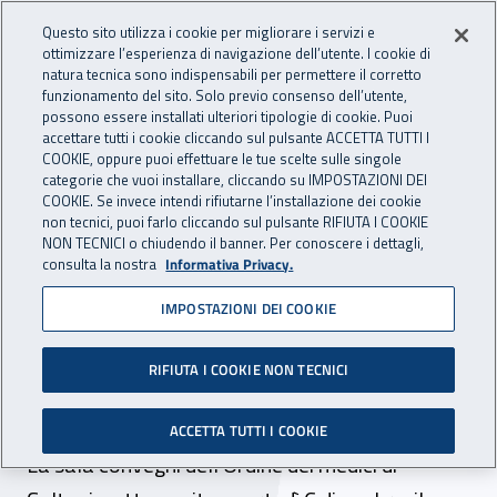
Accedi ai servizi online
For international visitors
Vai al menu principale
Vai al contenuto principale
Questo sito utilizza i cookie per migliorare i servizi e
ottimizzare l’esperienza di navigazione dell’utente. I cookie di
INAIL - Istituto Nazionale per 
natura tecnica sono indispensabili per permettere il corretto
Apri cerca
Apr
funzionamento del sito. Solo previo consenso dell’utente,
possono essere installati ulteriori tipologie di cookie. Puoi
Navigazione principale
accettare tutti i cookie cliccando sul pulsante ACCETTA TUTTI I
COOKIE, oppure puoi effettuare le tue scelte sulle singole
Navigazione - Ti trovi in:
Home
Inail comunica
News
categorie che vuoi installare, cliccando su IMPOSTAZIONI DEI
COOKIE. Se invece intendi rifiutarne l’installazione dei cookie
non tecnici, puoi farlo cliccando sul pulsante RIFIUTA I COOKIE
NON TECNICI o chiudendo il banner. Per conoscere i dettagli,
02 dicembre 2016
consulta la nostra
Informativa Privacy.
IMPOSTAZIONI DEI COOKIE
Caltanissetta, corso di
aggiornamento sulla
RIFIUTA I COOKIE NON TECNICI
certificazione medica Inail
ACCETTA TUTTI I COOKIE
La sala convegni dell’Ordine dei medici di