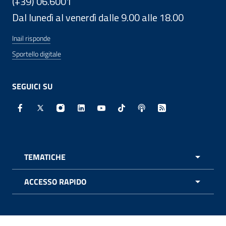
(+39) 06.6001
Dal lunedì al venerdì dalle 9.00 alle 18.00
Inail risponde
Sportello digitale
SEGUICI SU
Facebook - Sito esterno - Apertura in nuova finestra
X - Sito esterno - Apertura in nuova finestra
Instagram - Sito esterno - Apertura in nuo
Linkedin - Sito esterno - Apertura in 
Youtube - Sito esterno - Apertur
TikTok - Sito esterno - Ape
Spreaker - Sito estern
Feed RSS - Apert
TEMATICHE
APRI 
ACCESSO RAPIDO
APRI 