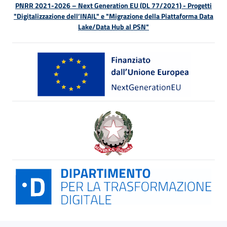
PNRR 2021-2026 – Next Generation EU (DL 77/2021) - Progetti
"Digitalizzazione dell’INAIL" e "Migrazione della Piattaforma Data
Lake/Data Hub al PSN"