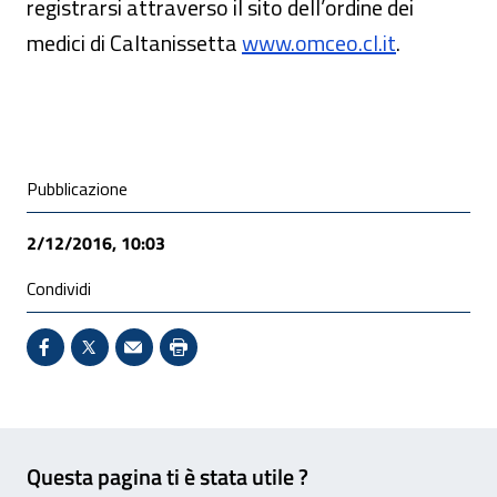
registrarsi attraverso il sito dell’ordine dei
medici di Caltanissetta
www.omceo.cl.it
.
Condivisione social
Pubblicazione
2/12/2016, 10:03
Condividi
Condividi su Facebook - Sito esterno - Apertura in 
X - Sito esterno - Apertura in nuova finestra
Invio Mail: apre il programma di posta el
Stampa pagina: scelta meno ecologic
Feedback
Questa pagina ti è stata utile ?