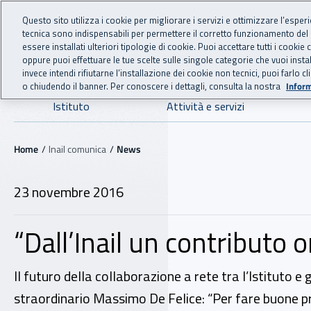
For international visitors
Vai al menu principale
Vai al contenuto principale
Questo sito utilizza i cookie per migliorare i servizi e ottimizzare l’esper
tecnica sono indispensabili per permettere il corretto funzionamento del
INAIL - Istituto Nazionale
essere installati ulteriori tipologie di cookie. Puoi accettare tutti i cook
oppure puoi effettuare le tue scelte sulle singole categorie che vuoi ins
invece intendi rifiutarne l’installazione dei cookie non tecnici, puoi farl
o chiudendo il banner. Per conoscere i dettagli, consulta la nostra
Inform
Navigazione principale
Istituto
Attività e servizi
Navigazione - Ti trovi in:
Home
Inail comunica
News
23 novembre 2016
“Dall’Inail un contributo o
Il futuro della collaborazione a rete tra l’Istituto e
straordinario Massimo De Felice: “Per fare buone p