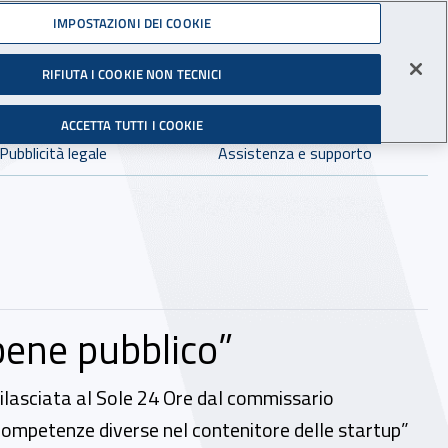
Accedi ai servizi online
IMPOSTAZIONI DEI COOKIE
gli Infortuni sul Lavoro
RIFIUTA I COOKIE NON TECNICI
Facebook - Sito esterno - Apertura in nuova finestra
X - Sito esterno - Apertura in nuova finestra
Instagram - Sito esterno - Apertura in 
Linkedin - Sito esterno - Apertur
Youtube - Sito esterno - A
Tiktok - Sito estern
Spreaker - Si
Feed R
in:
tutto INAIL.it
Avvia r
ACCETTA TUTTI I COOKIE
Dove cercare:
Pubblicità legale
Assistenza e supporto
 bene pubblico”
a rilasciata al Sole 24 Ore dal commissario
competenze diverse nel contenitore delle startup”