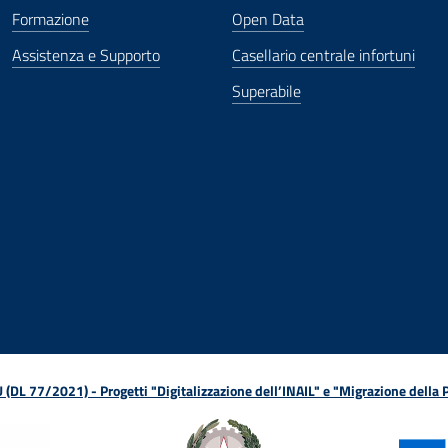
Formazione
Open Data
Assistenza e Supporto
Casellario centrale infortuni
Superabile
ova finestra
in nuova finestra
tura in nuova finestra
 Apertura in nuova finestra
sterno - Apertura in nuova finestra
Apertura nella stessa finestra
L 77/2021) - Progetti "Digitalizzazione dell’INAIL" e "Migrazione della