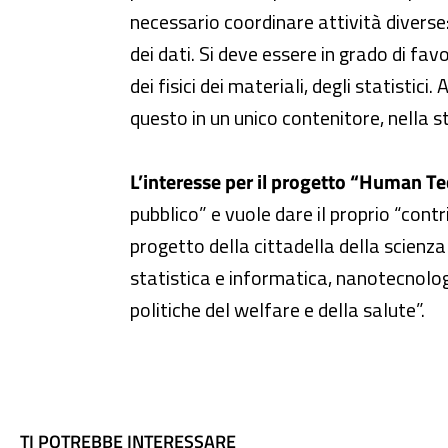
necessario coordinare attività diverse: l
dei dati. Si deve essere in grado di fav
dei fisici dei materiali, degli statisti
questo in un unico contenitore, nella s
L’interesse per il progetto “Human T
pubblico” e vuole dare il proprio “cont
progetto della cittadella della scienza
statistica e informatica, nanotecnolog
politiche del welfare e della salute”.
TI POTREBBE INTERESSARE
TI POTREBBE INTERESSARE