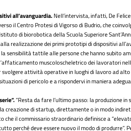
ositivi all’avanguardia.
Nell’intervista, infatti, De Felic
erso il Centro Protesi di Vigorso di Budrio, che coinvolg
 l’Istituto di biorobotica della Scuola Superiore Sant’An
la realizzazione dei primi prototipi di dispositivi all’
e la sensibilità tattile alle persone che hanno subito amp
l’affaticamento muscoloscheletrico dei lavoratori nel
 svolgere attività operative in luoghi di lavoro ad alto 
 situazioni di pericolo e a rispondervi in maniera adegua
serie”.
“Resta da fare l’ultimo passo: la produzione in s
lla creazione di startup, direttamente o in modo indire
to che il commissario straordinario definisce a “eleva
utto perché deve essere nuovo il modo di produrre”. Per