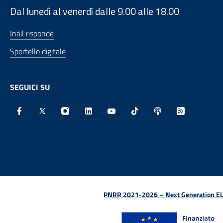
Dal lunedì al venerdì dalle 9.00 alle 18.00
Inail risponde
Sportello digitale
SEGUICI SU
Facebook - Sito esterno - Apertura in nuova finestra
X - Sito esterno - Apertura in nuova finestra
Instagram - Sito esterno - Apertura in nu
Linkedin - Sito esterno - Apertura 
Youtube - Sito esterno - Aper
TikTok - Sito esterno -
Spreaker - Sito e
Feed RSS - 
PNRR 2021-2026 – Next Generation EU (D