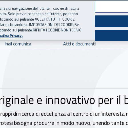
ienza di navigazione dell’utente. I cookie di natura
 sito. Solo previo consenso dell’utente, possono
 per l'Assicurazione contro 
ie cliccando sul pulsante ACCETTA TUTTI I COOKIE,
tallare, cliccando su IMPOSTAZIONI DEI COOKIE. Se
o cliccando sul pulsante RIFIUTA I COOKIE NON TECNICI
ativa Privacy.
Inail comunica
Atti e documenti
riginale e innovativo per il
 gruppi di ricerca di eccellenza al centro di un’intervist
rotesi bisogna produrre in modo nuovo, unendo tante 