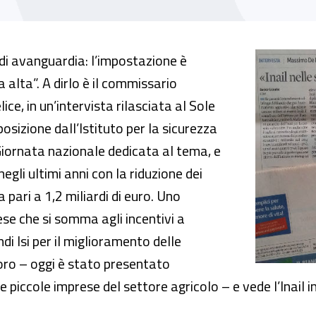
ale e innovativo per il bene pubblico”
i avanguardia: l’impostazione è
a alta”. A dirlo è il commissario
ice, in un’intervista rilasciata al Sole
osizione dall’Istituto per la sicurezza
 Giornata nazionale dedicata al tema, e
negli ultimi anni con la riduzione dei
 pari a 1,2 miliardi di euro. Uno
ese che si somma agli incentivi a
i Isi per il miglioramento delle
avoro – oggi è stato presentato
 e piccole imprese del settore agricolo – e vede l’Inai