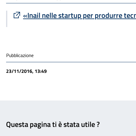
Sito esterno : apre una nuova finestra
«Inail nelle startup per produrre te
Condivisione social
Pubblicazione
23/11/2016, 13:49
Feedback
Questa pagina ti è stata utile ?