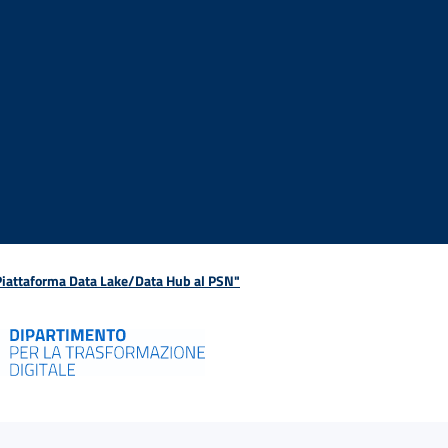
 Piattaforma Data Lake/Data Hub al PSN"