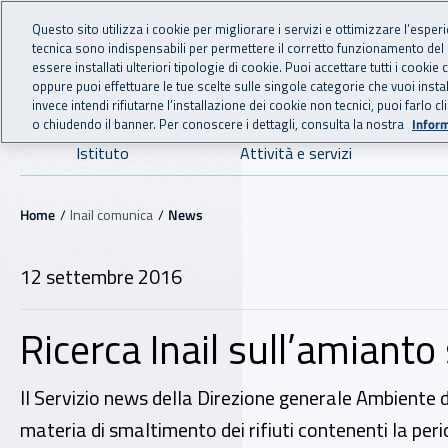
For international visitors
Vai al menu principale
Vai al contenuto principale
Questo sito utilizza i cookie per migliorare i servizi e ottimizzare l’esper
tecnica sono indispensabili per permettere il corretto funzionamento del
INAIL - Istituto Nazionale
essere installati ulteriori tipologie di cookie. Puoi accettare tutti i cook
oppure puoi effettuare le tue scelte sulle singole categorie che vuoi ins
invece intendi rifiutarne l’installazione dei cookie non tecnici, puoi farl
o chiudendo il banner. Per conoscere i dettagli, consulta la nostra
Inform
Navigazione principale
Istituto
Attività e servizi
Navigazione - Ti trovi in:
Home
Inail comunica
News
12 settembre 2016
Ricerca Inail sull’amiant
Il Servizio news della Direzione generale Ambiente del
materia di smaltimento dei rifiuti contenenti la peri