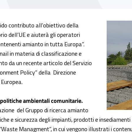
Science for Environment Policy”
o contributo all’obiettivo della
rio dell’UE e aiuterà gli operatori
contenenti amianto in tutta Europa”.
Inail in materia di classificazione e
nto da un recente articolo del Servizio
ronment Policy” della Direzione
 Europea.
 politiche ambientali comunitarie.
cazione del Gruppo di ricerca amianto
he e sicurezza degli impianti, prodotti e insediamenti an
e “Waste Managment”, in cui vengono illustrati i conten