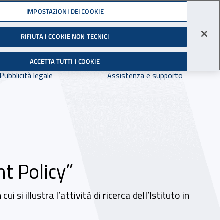
Accedi ai servizi online
IMPOSTAZIONI DEI COOKIE
gli Infortuni sul Lavoro
RIFIUTA I COOKIE NON TECNICI
Facebook - Sito esterno - Apertura in nuova finestra
X - Sito esterno - Apertura in nuova finestra
Instagram - Sito esterno - Apertura in 
Linkedin - Sito esterno - Apertur
Youtube - Sito esterno - A
Tiktok - Sito estern
Spreaker - Si
Feed R
in:
tutto INAIL.it
Avvia r
ACCETTA TUTTI I COOKIE
Dove cercare:
Pubblicità legale
Assistenza e supporto
nt Policy”
i illustra l’attività di ricerca dell’Istituto in