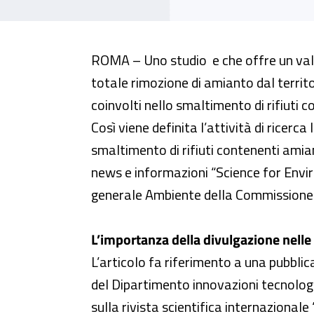
Ricerca Inail sull’amianto su “
ROMA – Uno studio e che offre un valid
totale rimozione di amianto dal territo
coinvolti nello smaltimento di rifiuti 
Così viene definita l’attività di ricerca 
smaltimento di rifiuti contenenti amia
news e informazioni “Science for Envi
generale Ambiente della Commissione
L’importanza della divulgazione nelle
L’articolo fa riferimento a una pubbli
del Dipartimento innovazioni tecnologic
sulla rivista scientifica internazional