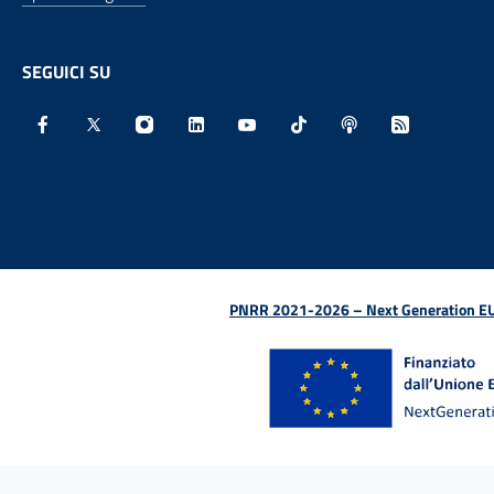
SEGUICI SU
Facebook - Sito esterno - Apertura in nuova finestra
X - Sito esterno - Apertura in nuova finestra
Instagram - Sito esterno - Apertura in nu
Linkedin - Sito esterno - Apertura 
Youtube - Sito esterno - Aper
TikTok - Sito esterno -
Spreaker - Sito e
Feed RSS - 
PNRR 2021-2026 – Next Generation EU (D