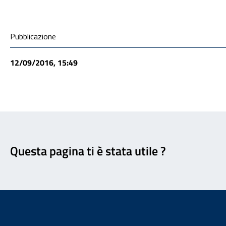
Condivisione social
Pubblicazione
12/09/2016, 15:49
Feedback
Questa pagina ti è stata utile ?
Footer