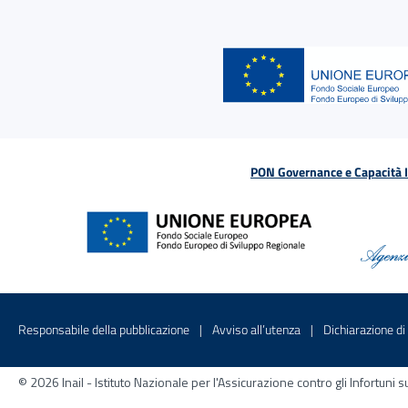
PON Governance e Capacità Is
Menu di servizio
Sito interno - Apre in una nuova finestr
Sito interno - Apre
Responsabile della pubblicazione
Avviso all’utenza
Dichiarazione di 
© 2026 Inail - Istituto Nazionale per l'Assicurazione contro gli Infortu