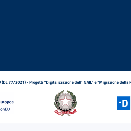
ova finestra
in nuova finestra
tura in nuova finestra
 Apertura in nuova finestra
sterno - Apertura in nuova finestra
Apertura nella stessa finestra
L 77/2021) - Progetti "Digitalizzazione dell’INAIL" e "Migrazione della