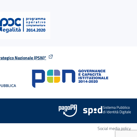
rategico Nazionale (PSN)"
tra
nella stessa finestra
Apr
Social media policy