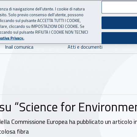
ienza di navigazione dell’utente. I cookie di natura
 sito. Solo previo consenso dell’utente, possono
 per l'Assicurazione contro 
ie cliccando sul pulsante ACCETTA TUTTI I COOKIE,
tallare, cliccando su IMPOSTAZIONI DEI COOKIE. Se
o cliccando sul pulsante RIFIUTA I COOKIE NON TECNICI
ativa Privacy.
Inail comunica
Atti e documenti
o su “Science for Environme
la Commissione Europea ha pubblicato un articolo in cui s
colosa fibra