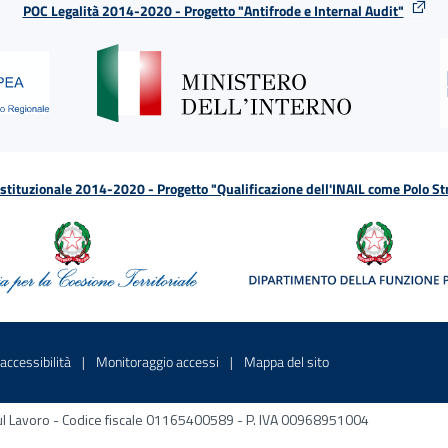
POC Legalità 2014-2020 - Progetto "Antifrode e Internal Audit"
tituzionale 2014-2020 - Progetto "Qualificazione dell'INAIL come Polo St
a
 in una nuova finestra
Sito interno - Apre in una nuova finestra
Sito interno - Apre in una nuova fines
Sito interno - Apre 
accessibilità
Monitoraggio accessi
Mappa del sito
ni sul Lavoro - Codice fiscale 01165400589 - P. IVA 00968951004