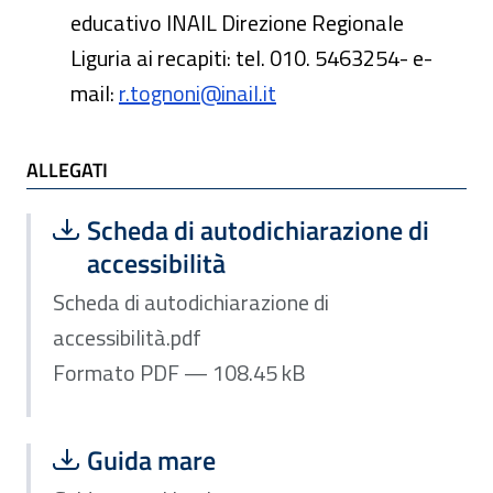
educativo INAIL Direzione Regionale
Liguria ai recapiti: tel. 010. 5463254- e-
mail:
r.tognoni@inail.it
ALLEGATI e TI POTREBBE INTERESSARE
ALLEGATI
Scarica file:
Formato PDF — Dimensione 108.45 k
Scheda di autodichiarazione di
accessibilità
Scheda di autodichiarazione di
accessibilità.pdf
Formato PDF — 108.45 kB
Scarica file:
Formato PDF — Dimensione 7.24 MB
Guida mare