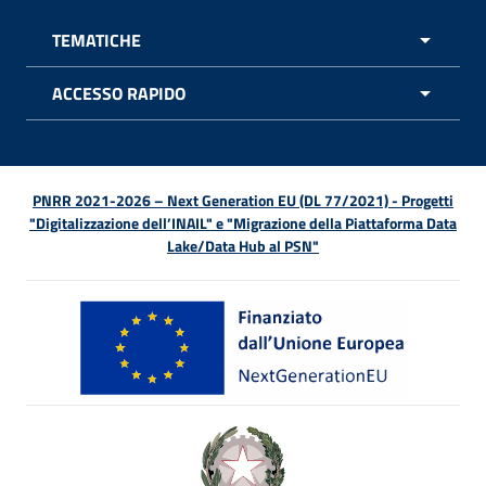
TEMATICHE
APRI 
ACCESSO RAPIDO
APRI 
PNRR 2021-2026 – Next Generation EU (DL 77/2021) - Progetti
"Digitalizzazione dell’INAIL" e "Migrazione della Piattaforma Data
Lake/Data Hub al PSN"