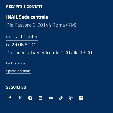
RECAPITI E CONTATTI
INAIL Sede centrale
P.le Pastore 6, 00144 Roma (RM)
Contact Center
(+39) 06.6001
Dal lunedì al venerdì dalle 9.00 alle 18.00
Inail risponde
Sportello digitale
SEGUICI SU
Facebook - Sito esterno - Apertura in nuova finestra
X - Sito esterno - Apertura in nuova finestra
Instagram - Sito esterno - Apertura in nuo
Linkedin - Sito esterno - Apertura in 
Youtube - Sito esterno - Apertur
TikTok - Sito esterno - Ape
Spreaker - Sito estern
Feed RSS - Apert