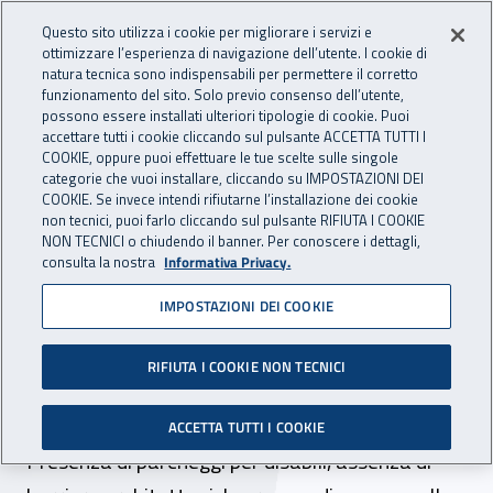
Accedi ai servizi online
For international visitors
Vai al menu principale
Vai al contenuto principale
Questo sito utilizza i cookie per migliorare i servizi e
ottimizzare l’esperienza di navigazione dell’utente. I cookie di
INAIL - Istituto Nazionale per 
natura tecnica sono indispensabili per permettere il corretto
Apri cerca
Apr
funzionamento del sito. Solo previo consenso dell’utente,
possono essere installati ulteriori tipologie di cookie. Puoi
Navigazione principale
accettare tutti i cookie cliccando sul pulsante ACCETTA TUTTI I
COOKIE, oppure puoi effettuare le tue scelte sulle singole
Navigazione - Ti trovi in:
Home
Inail comunica
News
categorie che vuoi installare, cliccando su IMPOSTAZIONI DEI
COOKIE. Se invece intendi rifiutarne l’installazione dei cookie
non tecnici, puoi farlo cliccando sul pulsante RIFIUTA I COOKIE
NON TECNICI o chiudendo il banner. Per conoscere i dettagli,
31 agosto 2016
consulta la nostra
Informativa Privacy.
IMPOSTAZIONI DEI COOKIE
Guidamare 2017: come
partecipare alla mappatura
RIFIUTA I COOKIE NON TECNICI
delle spiagge accessibili
ACCETTA TUTTI I COOKIE
Presenza di parcheggi per disabili, assenza di