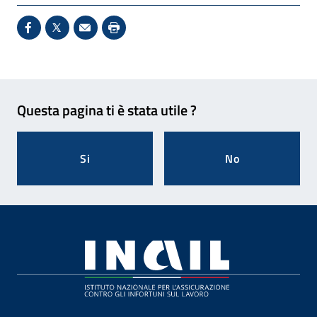
Condividi su Facebook - Sito esterno - Apertura in 
X - Sito esterno - Apertura in nuova finestra
Invio Mail: apre il programma di posta el
Stampa pagina: scelta meno ecologic
Feedback
Questa pagina ti è stata utile ?
Si
No
Footer