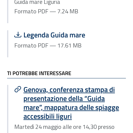
Guida mare Liguria
Formato PDF — 7.24 MB
Scarica file:
Formato PDF — Dimensione 17.61 MB
Legenda Guida mare
Formato PDF — 17.61 MB
TI POTREBBE INTERESSARE
Genova, conferenza stampa di
presentazione della “Guida
mare”, mappatura delle spiagge
accessibili liguri
Martedì 24 maggio alle ore 14,30 presso