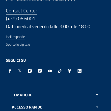
Contact Center
(+39) 06.6001
Dal lunedì al venerdì dalle 9.00 alle 18.00
Inail risponde
Sportello digitale
SEGUICI SU
Facebook - Sito esterno - Apertura in nuova finestra
X - Sito esterno - Apertura in nuova finestra
Instagram - Sito esterno - Apertura in nuo
Linkedin - Sito esterno - Apertura in 
Youtube - Sito esterno - Apertur
TikTok - Sito esterno - Ape
Spreaker - Sito estern
Feed RSS - Apert
TEMATICHE
APRI 
ACCESSO RAPIDO
APRI 