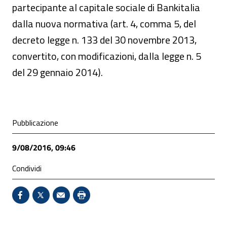
partecipante al capitale sociale di Bankitalia
dalla nuova normativa (art. 4, comma 5, del
decreto legge n. 133 del 30 novembre 2013,
convertito, con modificazioni, dalla legge n. 5
del 29 gennaio 2014).
Condivisione social
Pubblicazione
9/08/2016, 09:46
Condividi
Condividi su Facebook - Sito esterno - Apertura in 
X - Sito esterno - Apertura in nuova finestra
Invio Mail: apre il programma di posta el
Stampa pagina: scelta meno ecologic