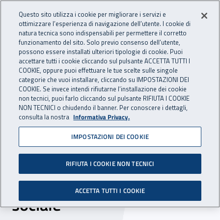
Accedi ai servizi online
For international visitors
Vai al menu principale
Vai al contenuto principale
Questo sito utilizza i cookie per migliorare i servizi e
ottimizzare l’esperienza di navigazione dell’utente. I cookie di
INAIL - Istituto Nazionale per 
natura tecnica sono indispensabili per permettere il corretto
Apri cerca
Apr
funzionamento del sito. Solo previo consenso dell’utente,
possono essere installati ulteriori tipologie di cookie. Puoi
Navigazione principale
accettare tutti i cookie cliccando sul pulsante ACCETTA TUTTI I
COOKIE, oppure puoi effettuare le tue scelte sulle singole
Navigazione - Ti trovi in:
Home
Inail comunica
News
categorie che vuoi installare, cliccando su IMPOSTAZIONI DEI
COOKIE. Se invece intendi rifiutarne l’installazione dei cookie
non tecnici, puoi farlo cliccando sul pulsante RIFIUTA I COOKIE
NON TECNICI o chiudendo il banner. Per conoscere i dettagli,
09 agosto 2016
consulta la nostra
Informativa Privacy.
IMPOSTAZIONI DEI COOKIE
Bankitalia, l’Inail acquista
altre mille quote e
RIFIUTA I COOKIE NON TECNICI
raggiunge il 3% del capitale
ACCETTA TUTTI I COOKIE
sociale