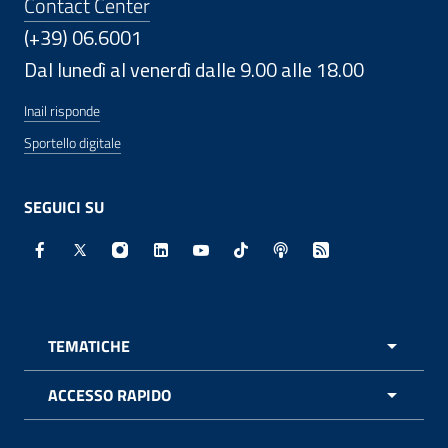
Contact Center
(+39) 06.6001
Dal lunedì al venerdì dalle 9.00 alle 18.00
Inail risponde
Sportello digitale
SEGUICI SU
Facebook - Sito esterno - Apertura in nuova finestra
X - Sito esterno - Apertura in nuova finestra
Instagram - Sito esterno - Apertura in nuo
Linkedin - Sito esterno - Apertura in 
Youtube - Sito esterno - Apertur
TikTok - Sito esterno - Ape
Spreaker - Sito estern
Feed RSS - Apert
TEMATICHE
APRI 
ACCESSO RAPIDO
APRI 