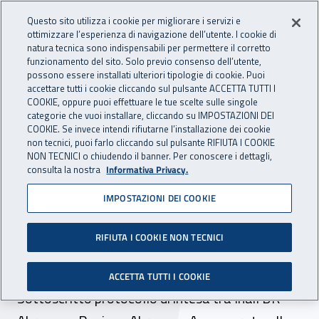
Accedi ai servizi online
For international visitors
Vai al menu principale
Vai al contenuto principale
Questo sito utilizza i cookie per migliorare i servizi e
ottimizzare l’esperienza di navigazione dell’utente. I cookie di
INAIL - Istituto Nazionale per 
natura tecnica sono indispensabili per permettere il corretto
Apri cerca
Apr
funzionamento del sito. Solo previo consenso dell’utente,
possono essere installati ulteriori tipologie di cookie. Puoi
Navigazione principale
accettare tutti i cookie cliccando sul pulsante ACCETTA TUTTI I
COOKIE, oppure puoi effettuare le tue scelte sulle singole
Navigazione - Ti trovi in:
Home
Inail comunica
News
categorie che vuoi installare, cliccando su IMPOSTAZIONI DEI
COOKIE. Se invece intendi rifiutarne l’installazione dei cookie
non tecnici, puoi farlo cliccando sul pulsante RIFIUTA I COOKIE
NON TECNICI o chiudendo il banner. Per conoscere i dettagli,
05 luglio 2016
consulta la nostra
Informativa Privacy.
IMPOSTAZIONI DEI COOKIE
Promozione della salute e
sicurezza negli ambienti di
RIFIUTA I COOKIE NON TECNICI
lavoro
ACCETTA TUTTI I COOKIE
Sottoscritto protocollo di intesa tra Inail DR