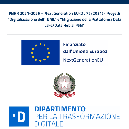
PNRR 2021-2026 – Next Generation EU (DL 77/2021) - Progetti
"Digitalizzazione dell’INAIL" e "Migrazione della Piattaforma Data
Lake/Data Hub al PSN"