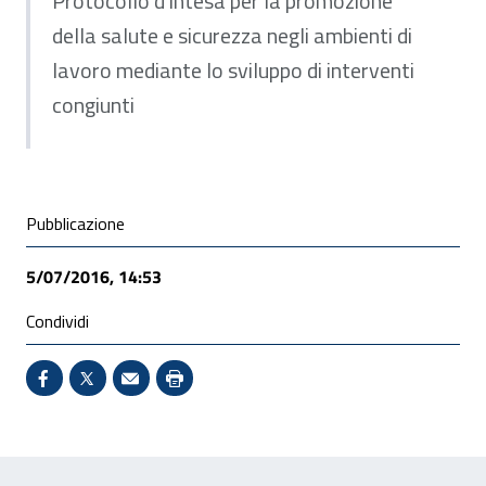
Protocollo d'intesa per la promozione
della salute e sicurezza negli ambienti di
lavoro mediante lo sviluppo di interventi
congiunti
Condivisione social
Pubblicazione
5/07/2016, 14:53
Condividi
Condividi su Facebook - Sito esterno - Apertura in 
X - Sito esterno - Apertura in nuova finestra
Invio Mail: apre il programma di posta el
Stampa pagina: scelta meno ecologic
Feedback