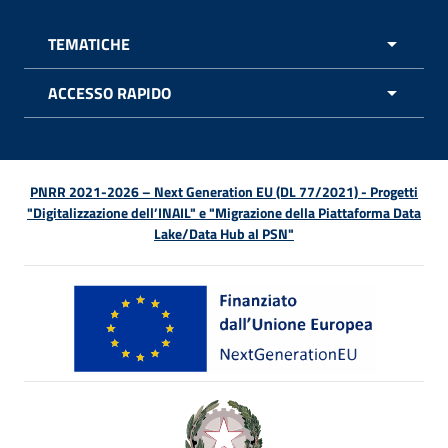
TEMATICHE
APRI 
ACCESSO RAPIDO
APRI 
PNRR 2021-2026 – Next Generation EU (DL 77/2021) - Progetti
"Digitalizzazione dell’INAIL" e "Migrazione della Piattaforma Data
Lake/Data Hub al PSN"