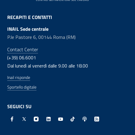
RECAPITI E CONTATTI
INAIL Sede centrale
P.le Pastore 6, 00144 Roma (RM)
Contact Center
(+39) 06.6001
Dal lunedì al venerdì dalle 9.00 alle 18.00
Inail risponde
Sportello digitale
SEGUICI SU
Facebook - Sito esterno - Apertura in nuova finestra
X - Sito esterno - Apertura in nuova finestra
Instagram - Sito esterno - Apertura in nuo
Linkedin - Sito esterno - Apertura in 
Youtube - Sito esterno - Apertur
TikTok - Sito esterno - Ape
Spreaker - Sito estern
Feed RSS - Apert