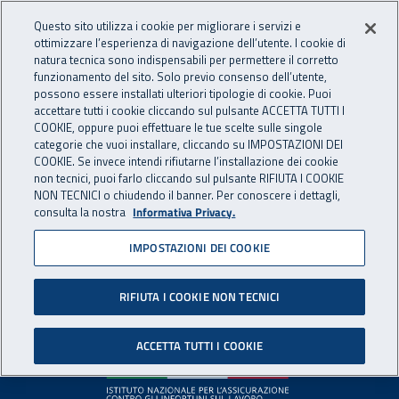
Accedi ai servizi online
For international visitors
Vai al menu principale
Vai al contenuto principale
Questo sito utilizza i cookie per migliorare i servizi e
ottimizzare l’esperienza di navigazione dell’utente. I cookie di
INAIL - Istituto Nazionale per 
natura tecnica sono indispensabili per permettere il corretto
Apri cerca
Apr
funzionamento del sito. Solo previo consenso dell’utente,
possono essere installati ulteriori tipologie di cookie. Puoi
Navigazione principale
accettare tutti i cookie cliccando sul pulsante ACCETTA TUTTI I
COOKIE, oppure puoi effettuare le tue scelte sulle singole
Pagina non disponibile
categorie che vuoi installare, cliccando su IMPOSTAZIONI DEI
COOKIE. Se invece intendi rifiutarne l’installazione dei cookie
non tecnici, puoi farlo cliccando sul pulsante RIFIUTA I COOKIE
Il contenuto non è stato trovato. Per continuare la
NON TECNICI o chiudendo il banner. Per conoscere i dettagli,
consulta la nostra
Informativa Privacy.
navigazione è possibile ritornare alla
home page
o utilizzare
il menu principale.
IMPOSTAZIONI DEI COOKIE
RIFIUTA I COOKIE NON TECNICI
Footer
ACCETTA TUTTI I COOKIE