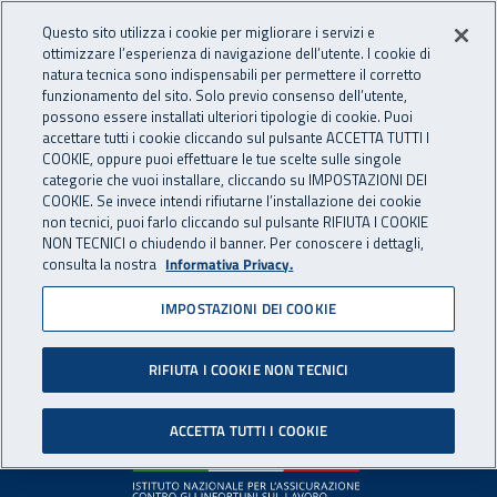
Accedi ai servizi online
For international visitors
Vai al menu principale
Vai al contenuto principale
Questo sito utilizza i cookie per migliorare i servizi e
ottimizzare l’esperienza di navigazione dell’utente. I cookie di
INAIL - Istituto Nazionale per 
natura tecnica sono indispensabili per permettere il corretto
Apri cerca
Apr
funzionamento del sito. Solo previo consenso dell’utente,
possono essere installati ulteriori tipologie di cookie. Puoi
Navigazione principale
accettare tutti i cookie cliccando sul pulsante ACCETTA TUTTI I
COOKIE, oppure puoi effettuare le tue scelte sulle singole
Pagina non disponibile
categorie che vuoi installare, cliccando su IMPOSTAZIONI DEI
COOKIE. Se invece intendi rifiutarne l’installazione dei cookie
non tecnici, puoi farlo cliccando sul pulsante RIFIUTA I COOKIE
Il contenuto non è stato trovato. Per continuare la
NON TECNICI o chiudendo il banner. Per conoscere i dettagli,
consulta la nostra
Informativa Privacy.
navigazione è possibile ritornare alla
home page
o utilizzare
il menu principale.
IMPOSTAZIONI DEI COOKIE
RIFIUTA I COOKIE NON TECNICI
Footer
ACCETTA TUTTI I COOKIE