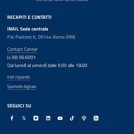
RECAPITI E CONTATTI
INAIL Sede centrale
P.le Pastore 6, 00144 Roma (RM)
Contact Center
(+39) 06.6001
Dal lunedì al venerdì dalle 9.00 alle 18.00
Inail risponde
Sportello digitale
SEGUICI SU
Facebook - Sito esterno - Apertura in nuova finestra
X - Sito esterno - Apertura in nuova finestra
Instagram - Sito esterno - Apertura in nuo
Linkedin - Sito esterno - Apertura in 
Youtube - Sito esterno - Apertur
TikTok - Sito esterno - Ape
Spreaker - Sito estern
Feed RSS - Apert