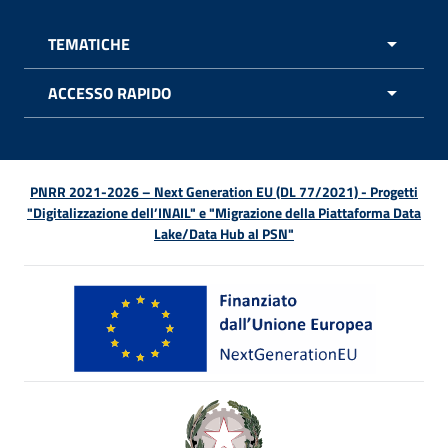
TEMATICHE
APRI 
ACCESSO RAPIDO
APRI 
PNRR 2021-2026 – Next Generation EU (DL 77/2021) - Progetti
"Digitalizzazione dell’INAIL" e "Migrazione della Piattaforma Data
Lake/Data Hub al PSN"