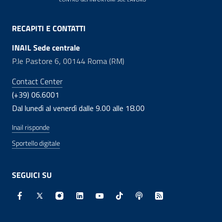
RECAPITI E CONTATTI
INAIL Sede centrale
P.le Pastore 6, 00144 Roma (RM)
Contact Center
(+39) 06.6001
Dal lunedì al venerdì dalle 9.00 alle 18.00
Inail risponde
Sportello digitale
SEGUICI SU
Facebook - Sito esterno - Apertura in nuova finestra
X - Sito esterno - Apertura in nuova finestra
Instagram - Sito esterno - Apertura in nuo
Linkedin - Sito esterno - Apertura in 
Youtube - Sito esterno - Apertur
TikTok - Sito esterno - Ape
Spreaker - Sito estern
Feed RSS - Apert