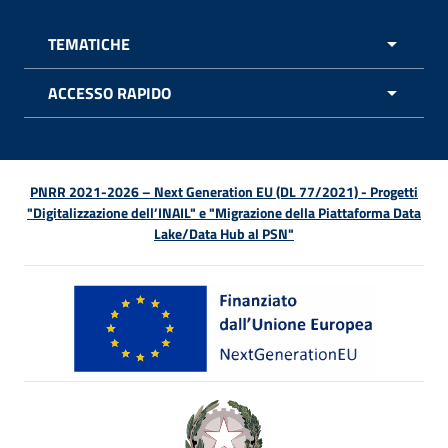
TEMATICHE
APRI 
ACCESSO RAPIDO
APRI 
PNRR 2021-2026 – Next Generation EU (DL 77/2021) - Progetti
"Digitalizzazione dell’INAIL" e "Migrazione della Piattaforma Data
Lake/Data Hub al PSN"