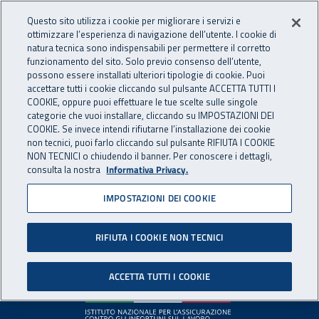
Accedi ai servizi online
For international visitors
Vai al menu principale
Vai al contenuto principale
Questo sito utilizza i cookie per migliorare i servizi e
ottimizzare l’esperienza di navigazione dell’utente. I cookie di
INAIL - Istituto Nazionale per 
natura tecnica sono indispensabili per permettere il corretto
Apri cerca
Apr
funzionamento del sito. Solo previo consenso dell’utente,
possono essere installati ulteriori tipologie di cookie. Puoi
Navigazione principale
accettare tutti i cookie cliccando sul pulsante ACCETTA TUTTI I
COOKIE, oppure puoi effettuare le tue scelte sulle singole
Pagina non disponibile
categorie che vuoi installare, cliccando su IMPOSTAZIONI DEI
COOKIE. Se invece intendi rifiutarne l’installazione dei cookie
non tecnici, puoi farlo cliccando sul pulsante RIFIUTA I COOKIE
Il contenuto non è stato trovato. Per continuare la
NON TECNICI o chiudendo il banner. Per conoscere i dettagli,
consulta la nostra
Informativa Privacy.
navigazione è possibile ritornare alla
home page
o utilizzare
il menu principale.
IMPOSTAZIONI DEI COOKIE
RIFIUTA I COOKIE NON TECNICI
Footer
ACCETTA TUTTI I COOKIE