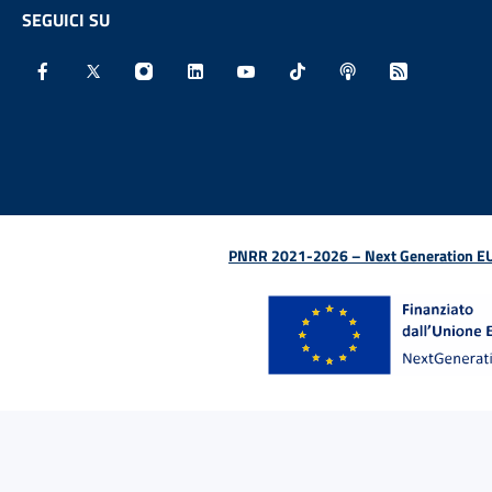
SEGUICI SU
Facebook - Sito esterno - Apertura in nuova finestra
X - Sito esterno - Apertura in nuova finestra
Instagram - Sito esterno - Apertura in nu
Linkedin - Sito esterno - Apertura 
Youtube - Sito esterno - Aper
TikTok - Sito esterno -
Spreaker - Sito e
Feed RSS - 
PNRR 2021-2026 – Next Generation EU (D