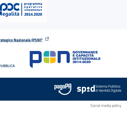
rategico Nazionale (PSN)"
tra
nella stessa finestra
Apr
Social media policy