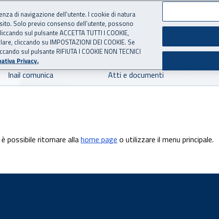
ienza di navigazione dell’utente. I cookie di natura
 sito. Solo previo consenso dell’utente, possono
 per l'Assicurazione contro 
ie cliccando sul pulsante ACCETTA TUTTI I COOKIE,
tallare, cliccando su IMPOSTAZIONI DEI COOKIE. Se
o cliccando sul pulsante RIFIUTA I COOKIE NON TECNICI
ativa Privacy.
Inail comunica
Atti e documenti
è possibile ritornare alla
home page
o utilizzare il menu principale.