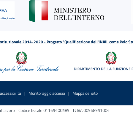
tituzionale 2014-2020 - Progetto "Qualificazione dell'INAIL come Polo St
a
 in una nuova finestra
Sito interno - Apre in una nuova finestra
Sito interno - Apre in una nuova fines
Sito interno - Apre 
accessibilità
Monitoraggio accessi
Mappa del sito
ni sul Lavoro - Codice fiscale 01165400589 - P. IVA 00968951004