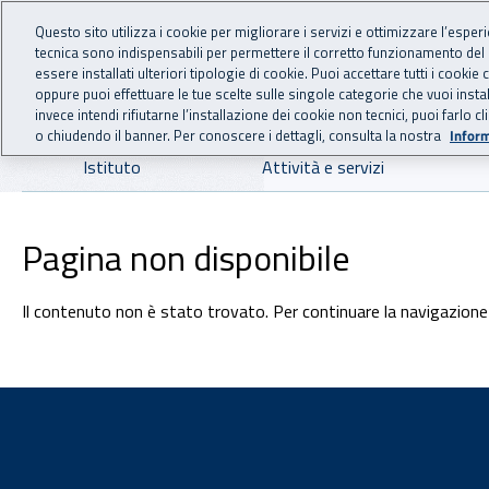
For international visitors
Vai al menu principale
Vai al contenuto principale
Questo sito utilizza i cookie per migliorare i servizi e ottimizzare l’esper
tecnica sono indispensabili per permettere il corretto funzionamento del
INAIL - Istituto Nazionale
essere installati ulteriori tipologie di cookie. Puoi accettare tutti i cook
oppure puoi effettuare le tue scelte sulle singole categorie che vuoi ins
invece intendi rifiutarne l’installazione dei cookie non tecnici, puoi farl
o chiudendo il banner. Per conoscere i dettagli, consulta la nostra
Inform
Navigazione principale
Istituto
Attività e servizi
Pagina non disponibile
Il contenuto non è stato trovato. Per continuare la navigazione 
Footer