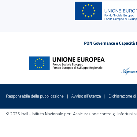
PON Governance e Capacità Is
Menu di servizio
Sito interno - Apre in una nuova finestr
Sito interno - Apre
Responsabile della pubblicazione
Avviso all’utenza
Dichiarazione di 
© 2026 Inail - Istituto Nazionale per l'Assicurazione contro gli Infortu