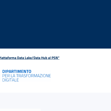
 Piattaforma Data Lake/Data Hub al PSN"