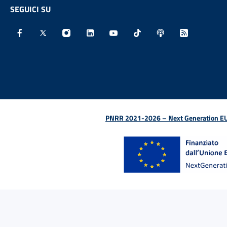
SEGUICI SU
Facebook - Sito esterno - Apertura in nuova finestra
X - Sito esterno - Apertura in nuova finestra
Instagram - Sito esterno - Apertura in nu
Linkedin - Sito esterno - Apertura 
Youtube - Sito esterno - Aper
TikTok - Sito esterno -
Spreaker - Sito e
Feed RSS - 
PNRR 2021-2026 – Next Generation EU (D