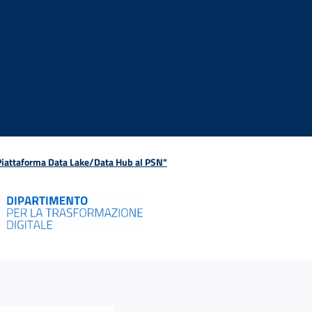
 Piattaforma Data Lake/Data Hub al PSN"