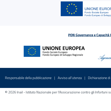
PON Governance e Capacità Is
Menu di servizio
Sito interno - Apre in una nuova finestr
Sito interno - Apre
Responsabile della pubblicazione
Avviso all’utenza
Dichiarazione di 
© 2026 Inail - Istituto Nazionale per l'Assicurazione contro gli Infortu