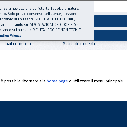
ienza di navigazione dell’utente. I cookie di natura
 sito. Solo previo consenso dell’utente, possono
 per l'Assicurazione contro 
ie cliccando sul pulsante ACCETTA TUTTI I COOKIE,
tallare, cliccando su IMPOSTAZIONI DEI COOKIE. Se
o cliccando sul pulsante RIFIUTA I COOKIE NON TECNICI
ativa Privacy.
Inail comunica
Atti e documenti
è possibile ritornare alla
home page
o utilizzare il menu principale.