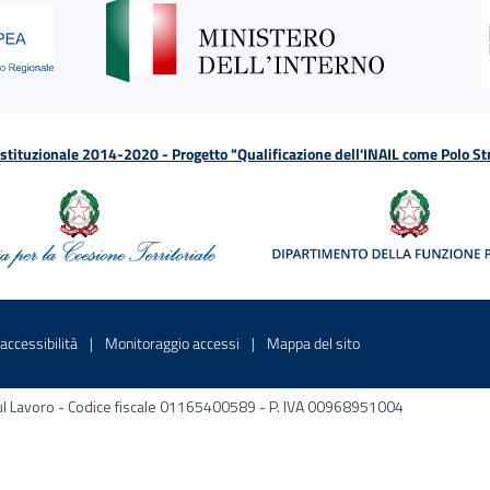
tituzionale 2014-2020 - Progetto "Qualificazione dell'INAIL come Polo St
a
 in una nuova finestra
Sito interno - Apre in una nuova finestra
Sito interno - Apre in una nuova fines
Sito interno - Apre 
accessibilità
Monitoraggio accessi
Mappa del sito
ni sul Lavoro - Codice fiscale 01165400589 - P. IVA 00968951004