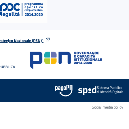
rategico Nazionale (PSN)"
tra
nella stessa finestra
Apr
Social media policy