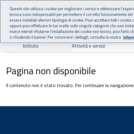
For international visitors
Vai al menu principale
Vai al contenuto principale
Questo sito utilizza i cookie per migliorare i servizi e ottimizzare l’esper
tecnica sono indispensabili per permettere il corretto funzionamento del
INAIL - Istituto Nazionale
essere installati ulteriori tipologie di cookie. Puoi accettare tutti i cook
oppure puoi effettuare le tue scelte sulle singole categorie che vuoi ins
invece intendi rifiutarne l’installazione dei cookie non tecnici, puoi farl
o chiudendo il banner. Per conoscere i dettagli, consulta la nostra
Inform
Navigazione principale
Istituto
Attività e servizi
Pagina non disponibile
Il contenuto non è stato trovato. Per continuare la navigazione 
Footer