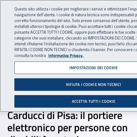
Accedi ai servizi online
For international visitors
Vai al menu principale
Vai al contenuto principale
Questo sito utilizza i cookie per migliorare i servizi e ottimizzare l’esp
navigazione dell’utente. I cookie di natura tecnica sono indispensabili 
INAIL - Istituto Nazionale per 
corretto funzionamento del sito. Solo previo consenso dell’utente, p
Apri cerca
Apr
installati ulteriori tipologie di cookie. Puoi accettare tutti i cookie clicc
pulsante ACCETTA TUTTI I COOKIE, oppure puoi effettuare le tue scelte 
Navigazione principale
categorie che vuoi installare, cliccando su IMPOSTAZIONI DEI COOKIE. 
intendi rifiutarne l’installazione dei cookie non tecnici, puoi farlo clicc
Navigazione - Ti trovi in:
Home
Inail comunica
News
RIFIUTA I COOKIE NON TECNICI o chiudendo il banner. Per conoscere i d
consulta la nostra
Informativa Privacy.
IMPOSTAZIONI DEI COOKIE
23 giugno 2016
RIFIUTA I COOKIE NON TECNICI
Innovazione tecnologia e
integrazione al liceo
ACCETTA TUTTI I COOKIE
Carducci di Pisa: il portiere
elettronico per persone con