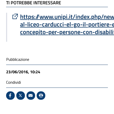
TI POTREBBE INTERESSARE
TI POTREBBE INTERESSARE
Sito esterno : apre una nuova finestra
https://www.unipi.it/index.php/ne
al-liceo-carducci-el-go-il-portiere-
concepito-per-persone-con-disabil
Condivisione social
Pubblicazione
23/06/2016, 10:24
Condividi
Condividi su Facebook - Sito esterno - Apertura in 
X - Sito esterno - Apertura in nuova finestra
Invio Mail: apre il programma di posta el
Stampa pagina: scelta meno ecologic