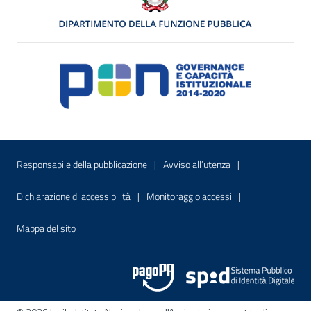
Menu di servizio
Sito interno - Apre in una nuova finestr
Sito interno - Apre
Responsabile della pubblicazione
Avviso all’utenza
Sito interno - Apre in una nuova finestra
Sito interno - Apre
Dichiarazione di accessibilità
Monitoraggio accessi
Sito interno - Apre nella stessa finestra
Mappa del sito