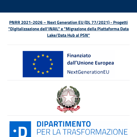
PNRR 2021-2026 – Next Generation EU (DL 77/2021) - Progetti
"Digitalizzazione dell’INAIL" e "Migrazione della Piattaforma Data
Lake/Data Hub al PSN"