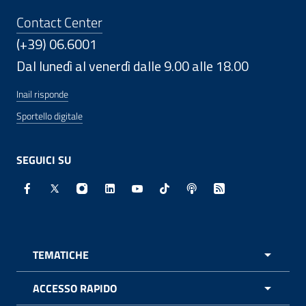
Contact Center
(+39) 06.6001
Dal lunedì al venerdì dalle 9.00 alle 18.00
Inail risponde
Sportello digitale
SEGUICI SU
Facebook - Sito esterno - Apertura in nuova finestra
X - Sito esterno - Apertura in nuova finestra
Instagram - Sito esterno - Apertura in nuo
Linkedin - Sito esterno - Apertura in 
Youtube - Sito esterno - Apertur
TikTok - Sito esterno - Ape
Spreaker - Sito estern
Feed RSS - Apert
TEMATICHE
APRI 
ACCESSO RAPIDO
APRI 