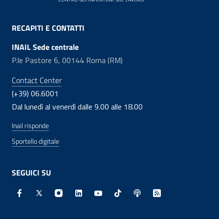
RECAPITI E CONTATTI
INAIL Sede centrale
P.le Pastore 6, 00144 Roma (RM)
Contact Center
(+39) 06.6001
Dal lunedì al venerdì dalle 9.00 alle 18.00
Inail risponde
Sportello digitale
SEGUICI SU
Facebook - Sito esterno - Apertura in nuova finestra
X - Sito esterno - Apertura in nuova finestra
Instagram - Sito esterno - Apertura in nuo
Linkedin - Sito esterno - Apertura in 
Youtube - Sito esterno - Apertur
TikTok - Sito esterno - Ape
Spreaker - Sito estern
Feed RSS - Apert