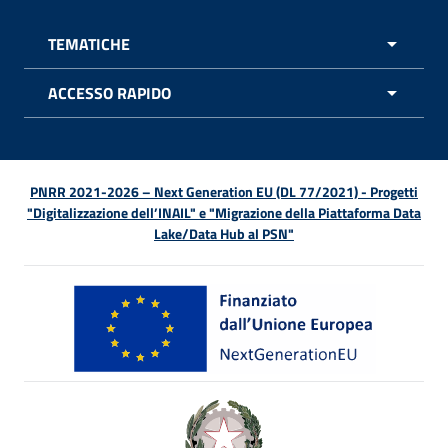
TEMATICHE
APRI 
ACCESSO RAPIDO
APRI 
PNRR 2021-2026 – Next Generation EU (DL 77/2021) - Progetti
"Digitalizzazione dell’INAIL" e "Migrazione della Piattaforma Data
Lake/Data Hub al PSN"