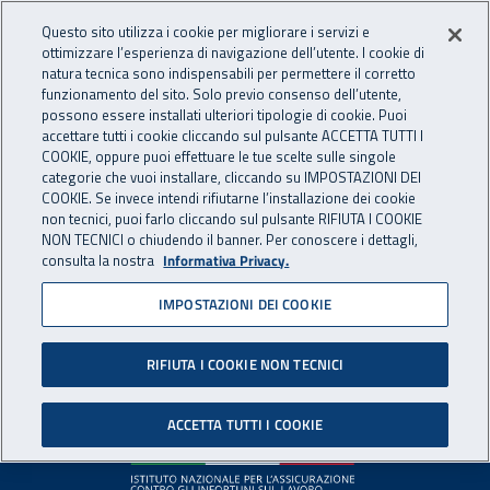
Accedi ai servizi online
For international visitors
Vai al menu principale
Vai al contenuto principale
Questo sito utilizza i cookie per migliorare i servizi e
ottimizzare l’esperienza di navigazione dell’utente. I cookie di
INAIL - Istituto Nazionale per 
natura tecnica sono indispensabili per permettere il corretto
Apri cerca
Apr
funzionamento del sito. Solo previo consenso dell’utente,
possono essere installati ulteriori tipologie di cookie. Puoi
Navigazione principale
accettare tutti i cookie cliccando sul pulsante ACCETTA TUTTI I
COOKIE, oppure puoi effettuare le tue scelte sulle singole
Pagina non disponibile
categorie che vuoi installare, cliccando su IMPOSTAZIONI DEI
COOKIE. Se invece intendi rifiutarne l’installazione dei cookie
non tecnici, puoi farlo cliccando sul pulsante RIFIUTA I COOKIE
Il contenuto non è stato trovato. Per continuare la
NON TECNICI o chiudendo il banner. Per conoscere i dettagli,
consulta la nostra
Informativa Privacy.
navigazione è possibile ritornare alla
home page
o utilizzare
il menu principale.
IMPOSTAZIONI DEI COOKIE
RIFIUTA I COOKIE NON TECNICI
Footer
ACCETTA TUTTI I COOKIE