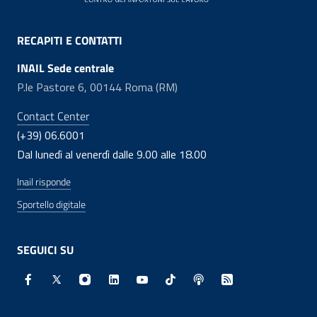
RECAPITI E CONTATTI
INAIL Sede centrale
P.le Pastore 6, 00144 Roma (RM)
Contact Center
(+39) 06.6001
Dal lunedì al venerdì dalle 9.00 alle 18.00
Inail risponde
Sportello digitale
SEGUICI SU
Facebook - Sito esterno - Apertura in nuova finestra
X - Sito esterno - Apertura in nuova finestra
Instagram - Sito esterno - Apertura in nuo
Linkedin - Sito esterno - Apertura in 
Youtube - Sito esterno - Apertur
TikTok - Sito esterno - Ape
Spreaker - Sito estern
Feed RSS - Apert