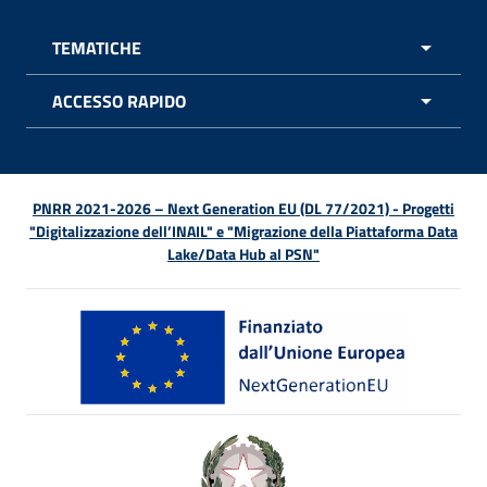
TEMATICHE
APRI 
ACCESSO RAPIDO
APRI 
PNRR 2021-2026 – Next Generation EU (DL 77/2021) - Progetti
"Digitalizzazione dell’INAIL" e "Migrazione della Piattaforma Data
Lake/Data Hub al PSN"