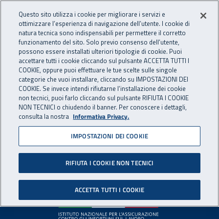
Accedi ai servizi online
For international visitors
Vai al menu principale
Vai al contenuto principale
Questo sito utilizza i cookie per migliorare i servizi e
ottimizzare l’esperienza di navigazione dell’utente. I cookie di
INAIL - Istituto Nazionale per 
natura tecnica sono indispensabili per permettere il corretto
Apri cerca
Apr
funzionamento del sito. Solo previo consenso dell’utente,
possono essere installati ulteriori tipologie di cookie. Puoi
Navigazione principale
accettare tutti i cookie cliccando sul pulsante ACCETTA TUTTI I
COOKIE, oppure puoi effettuare le tue scelte sulle singole
Pagina non disponibile
categorie che vuoi installare, cliccando su IMPOSTAZIONI DEI
COOKIE. Se invece intendi rifiutarne l’installazione dei cookie
non tecnici, puoi farlo cliccando sul pulsante RIFIUTA I COOKIE
Il contenuto non è stato trovato. Per continuare la
NON TECNICI o chiudendo il banner. Per conoscere i dettagli,
consulta la nostra
Informativa Privacy.
navigazione è possibile ritornare alla
home page
o utilizzare
il menu principale.
IMPOSTAZIONI DEI COOKIE
RIFIUTA I COOKIE NON TECNICI
Footer
ACCETTA TUTTI I COOKIE