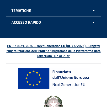
TEMATICHE
APRI 
ACCESSO RAPIDO
APRI 
PNRR 2021-2026 – Next Generation EU (DL 77/2021) - Progetti
"Digitalizzazione dell’INAIL" e "Migrazione della Piattaforma Data
Lake/Data Hub al PSN"