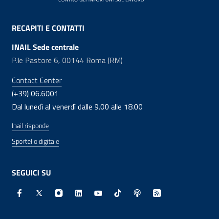
RECAPITI E CONTATTI
INAIL Sede centrale
P.le Pastore 6, 00144 Roma (RM)
Contact Center
(+39) 06.6001
Dal lunedì al venerdì dalle 9.00 alle 18.00
Inail risponde
Sportello digitale
SEGUICI SU
Facebook - Sito esterno - Apertura in nuova finestra
X - Sito esterno - Apertura in nuova finestra
Instagram - Sito esterno - Apertura in nuo
Linkedin - Sito esterno - Apertura in 
Youtube - Sito esterno - Apertur
TikTok - Sito esterno - Ape
Spreaker - Sito estern
Feed RSS - Apert