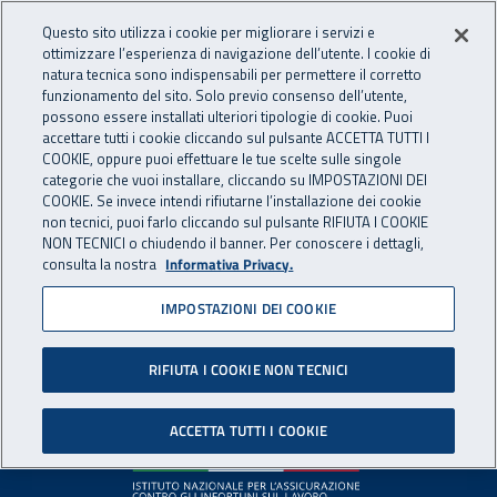
Accedi ai servizi online
For international visitors
Vai al menu principale
Vai al contenuto principale
Questo sito utilizza i cookie per migliorare i servizi e
ottimizzare l’esperienza di navigazione dell’utente. I cookie di
INAIL - Istituto Nazionale per 
natura tecnica sono indispensabili per permettere il corretto
Apri cerca
Apr
funzionamento del sito. Solo previo consenso dell’utente,
possono essere installati ulteriori tipologie di cookie. Puoi
Navigazione principale
accettare tutti i cookie cliccando sul pulsante ACCETTA TUTTI I
COOKIE, oppure puoi effettuare le tue scelte sulle singole
Pagina non disponibile
categorie che vuoi installare, cliccando su IMPOSTAZIONI DEI
COOKIE. Se invece intendi rifiutarne l’installazione dei cookie
non tecnici, puoi farlo cliccando sul pulsante RIFIUTA I COOKIE
Il contenuto non è stato trovato. Per continuare la
NON TECNICI o chiudendo il banner. Per conoscere i dettagli,
consulta la nostra
Informativa Privacy.
navigazione è possibile ritornare alla
home page
o utilizzare
il menu principale.
IMPOSTAZIONI DEI COOKIE
RIFIUTA I COOKIE NON TECNICI
Footer
ACCETTA TUTTI I COOKIE