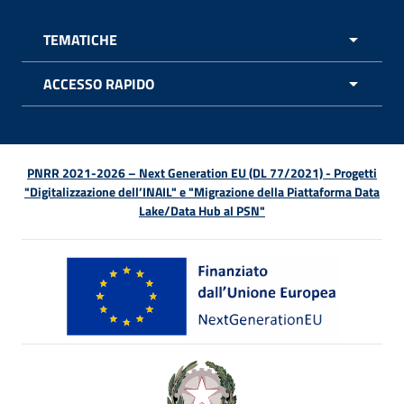
TEMATICHE
APRI 
ACCESSO RAPIDO
APRI 
PNRR 2021-2026 – Next Generation EU (DL 77/2021) - Progetti
"Digitalizzazione dell’INAIL" e "Migrazione della Piattaforma Data
Lake/Data Hub al PSN"