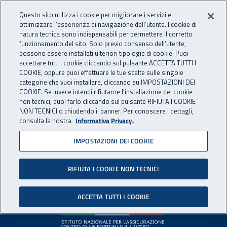
Accedi ai servizi online
For international visitors
Vai al menu principale
Vai al contenuto principale
Questo sito utilizza i cookie per migliorare i servizi e
ottimizzare l’esperienza di navigazione dell’utente. I cookie di
INAIL - Istituto Nazionale per 
natura tecnica sono indispensabili per permettere il corretto
Apri cerca
Apr
funzionamento del sito. Solo previo consenso dell’utente,
possono essere installati ulteriori tipologie di cookie. Puoi
Navigazione principale
accettare tutti i cookie cliccando sul pulsante ACCETTA TUTTI I
COOKIE, oppure puoi effettuare le tue scelte sulle singole
Pagina non disponibile
categorie che vuoi installare, cliccando su IMPOSTAZIONI DEI
COOKIE. Se invece intendi rifiutarne l’installazione dei cookie
non tecnici, puoi farlo cliccando sul pulsante RIFIUTA I COOKIE
Il contenuto non è stato trovato. Per continuare la
NON TECNICI o chiudendo il banner. Per conoscere i dettagli,
consulta la nostra
Informativa Privacy.
navigazione è possibile ritornare alla
home page
o utilizzare
il menu principale.
IMPOSTAZIONI DEI COOKIE
RIFIUTA I COOKIE NON TECNICI
Footer
ACCETTA TUTTI I COOKIE