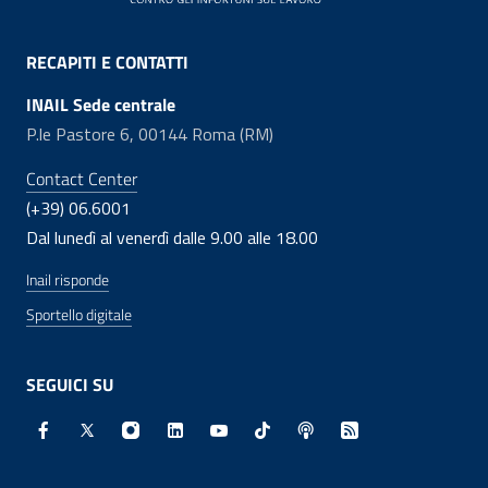
RECAPITI E CONTATTI
INAIL Sede centrale
P.le Pastore 6, 00144 Roma (RM)
Contact Center
(+39) 06.6001
Dal lunedì al venerdì dalle 9.00 alle 18.00
Inail risponde
Sportello digitale
SEGUICI SU
Facebook - Sito esterno - Apertura in nuova finestra
X - Sito esterno - Apertura in nuova finestra
Instagram - Sito esterno - Apertura in nuo
Linkedin - Sito esterno - Apertura in 
Youtube - Sito esterno - Apertur
TikTok - Sito esterno - Ape
Spreaker - Sito estern
Feed RSS - Apert