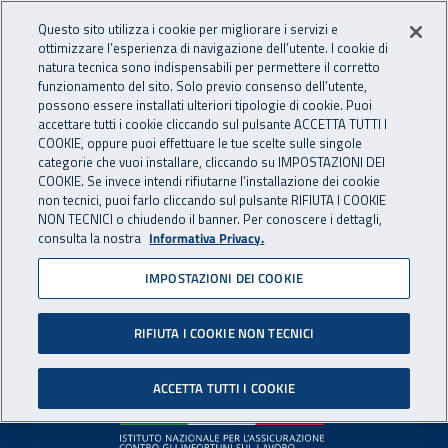
Accedi ai servizi online
For international visitors
Vai al menu principale
Vai al contenuto principale
Questo sito utilizza i cookie per migliorare i servizi e
ottimizzare l’esperienza di navigazione dell’utente. I cookie di
INAIL - Istituto Nazionale per 
natura tecnica sono indispensabili per permettere il corretto
Apri cerca
Apr
funzionamento del sito. Solo previo consenso dell’utente,
possono essere installati ulteriori tipologie di cookie. Puoi
Navigazione principale
accettare tutti i cookie cliccando sul pulsante ACCETTA TUTTI I
COOKIE, oppure puoi effettuare le tue scelte sulle singole
Pagina non disponibile
categorie che vuoi installare, cliccando su IMPOSTAZIONI DEI
COOKIE. Se invece intendi rifiutarne l’installazione dei cookie
non tecnici, puoi farlo cliccando sul pulsante RIFIUTA I COOKIE
Il contenuto non è stato trovato. Per continuare la
NON TECNICI o chiudendo il banner. Per conoscere i dettagli,
consulta la nostra
Informativa Privacy.
navigazione è possibile ritornare alla
home page
o utilizzare
il menu principale.
IMPOSTAZIONI DEI COOKIE
RIFIUTA I COOKIE NON TECNICI
Footer
ACCETTA TUTTI I COOKIE