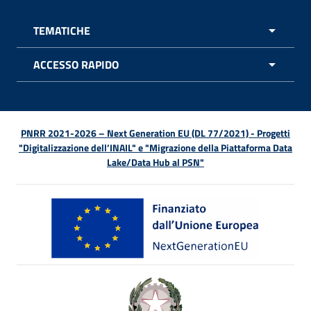
TEMATICHE
APRI 
ACCESSO RAPIDO
APRI 
PNRR 2021-2026 – Next Generation EU (DL 77/2021) - Progetti
"Digitalizzazione dell’INAIL" e "Migrazione della Piattaforma Data
Lake/Data Hub al PSN"