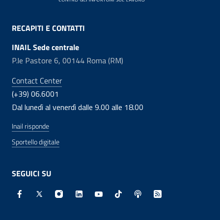
RECAPITI E CONTATTI
INAIL Sede centrale
P.le Pastore 6, 00144 Roma (RM)
Contact Center
(+39) 06.6001
Dal lunedì al venerdì dalle 9.00 alle 18.00
Inail risponde
Sportello digitale
SEGUICI SU
Facebook - Sito esterno - Apertura in nuova finestra
X - Sito esterno - Apertura in nuova finestra
Instagram - Sito esterno - Apertura in nuo
Linkedin - Sito esterno - Apertura in 
Youtube - Sito esterno - Apertur
TikTok - Sito esterno - Ape
Spreaker - Sito estern
Feed RSS - Apert