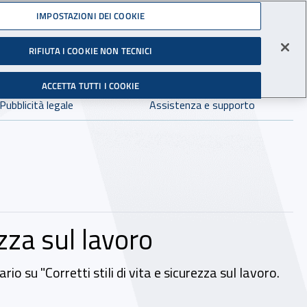
Accedi ai servizi online
IMPOSTAZIONI DEI COOKIE
gli Infortuni sul Lavoro
RIFIUTA I COOKIE NON TECNICI
Facebook - Sito esterno - Apertura in nuova finestra
X - Sito esterno - Apertura in nuova finestra
Instagram - Sito esterno - Apertura in 
Linkedin - Sito esterno - Apertur
Youtube - Sito esterno - A
Tiktok - Sito estern
Spreaker - Si
Feed R
in:
tutto INAIL.it
Avvia r
ACCETTA TUTTI I COOKIE
Dove cercare:
Pubblicità legale
Assistenza e supporto
ezza sul lavoro
o su "Corretti stili di vita e sicurezza sul lavoro.