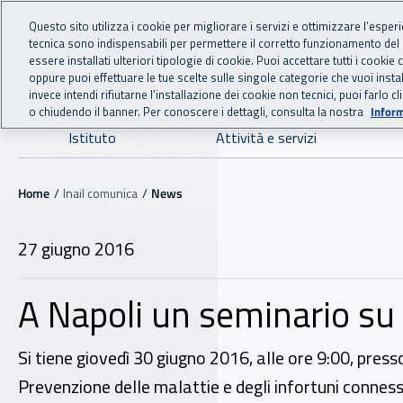
For international visitors
Vai al menu principale
Vai al contenuto principale
Questo sito utilizza i cookie per migliorare i servizi e ottimizzare l’esper
tecnica sono indispensabili per permettere il corretto funzionamento del
INAIL - Istituto Nazionale
essere installati ulteriori tipologie di cookie. Puoi accettare tutti i cook
oppure puoi effettuare le tue scelte sulle singole categorie che vuoi ins
invece intendi rifiutarne l’installazione dei cookie non tecnici, puoi farl
o chiudendo il banner. Per conoscere i dettagli, consulta la nostra
Inform
Navigazione principale
Istituto
Attività e servizi
Navigazione - Ti trovi in:
Home
Inail comunica
News
27 giugno 2016
A Napoli un seminario su co
Si tiene giovedì 30 giugno 2016, alle ore 9:00, presso
Prevenzione delle malattie e degli infortuni connessi