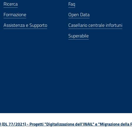
Ricerca
Faq
Formazione
Open Data
Assistenza e Supporto
Casellario centrale infortuni
Superabile
ova finestra
in nuova finestra
tura in nuova finestra
 Apertura in nuova finestra
sterno - Apertura in nuova finestra
Apertura nella stessa finestra
L 77/2021) - Progetti "Digitalizzazione dell’INAIL" e "Migrazione della