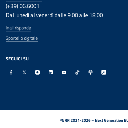
(+39) 06.6001
Dal lunedì al venerdì dalle 9.00 alle 18.00
Inail risponde
Sportello digitale
SEGUICI SU
Facebook - Sito esterno - Apertura in nuova finestra
X - Sito esterno - Apertura in nuova finestra
Instagram - Sito esterno - Apertura in nu
Linkedin - Sito esterno - Apertura 
Youtube - Sito esterno - Aper
TikTok - Sito esterno -
Spreaker - Sito e
Feed RSS - 
PNRR 2021-2026 – Next Generation EU (D