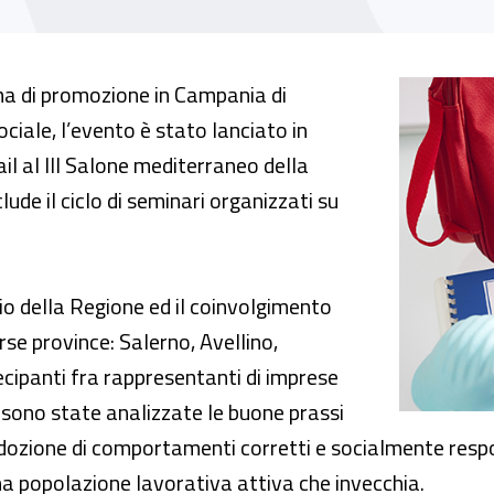
 stili di vita e sicurezza sul lavoro
a di promozione in Campania di
ociale, l’evento è stato lanciato in
ail al III Salone mediterraneo della
ude il ciclo di seminari organizzati su
nio della Regione ed il coinvolgimento
erse province: Salerno, Avellino,
cipanti fra rappresentanti di imprese
i sono state analizzate le buone prassi
i adozione di comportamenti corretti e socialmente resp
una popolazione lavorativa attiva che invecchia.