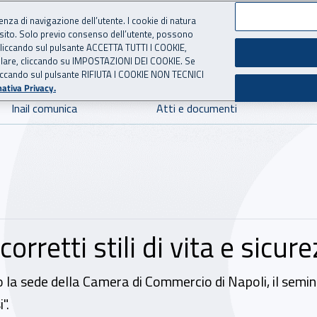
ienza di navigazione dell’utente. I cookie di natura
 sito. Solo previo consenso dell’utente, possono
 per l'Assicurazione contro 
ie cliccando sul pulsante ACCETTA TUTTI I COOKIE,
tallare, cliccando su IMPOSTAZIONI DEI COOKIE. Se
o cliccando sul pulsante RIFIUTA I COOKIE NON TECNICI
ativa Privacy.
Inail comunica
Atti e documenti
rretti stili di vita e sicur
 la sede della Camera di Commercio di Napoli, il seminari
".