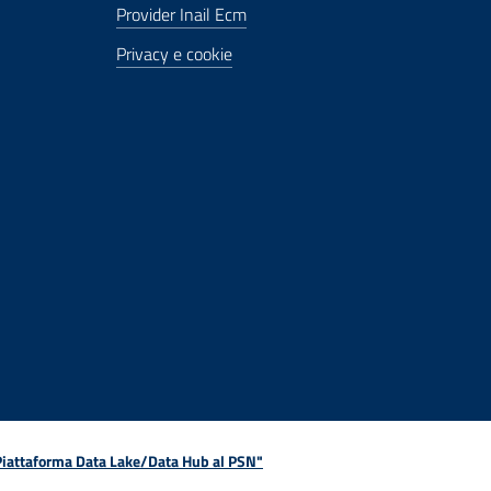
Provider Inail Ecm
Privacy e cookie
 Piattaforma Data Lake/Data Hub al PSN"