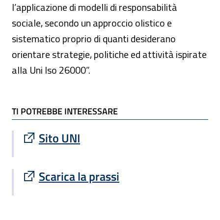
l’applicazione di modelli di responsabilità
sociale, secondo un approccio olistico e
sistematico proprio di quanti desiderano
orientare strategie, politiche ed attività ispirate
alla Uni Iso 26000”.
TI POTREBBE INTERESSARE
TI POTREBBE INTERESSARE
Sito esterno : apre una nuova finestra
Sito UNI
Sito esterno : apre una nuova finestra
Scarica la prassi