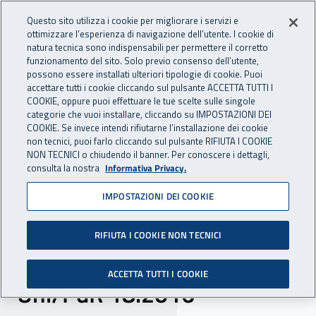
Accedi ai servizi online
For international visitors
Vai al menu principale
Vai al contenuto principale
Questo sito utilizza i cookie per migliorare i servizi e
ottimizzare l’esperienza di navigazione dell’utente. I cookie di
INAIL - Istituto Nazionale per 
natura tecnica sono indispensabili per permettere il corretto
Apri cerca
Apr
funzionamento del sito. Solo previo consenso dell’utente,
possono essere installati ulteriori tipologie di cookie. Puoi
Navigazione principale
accettare tutti i cookie cliccando sul pulsante ACCETTA TUTTI I
COOKIE, oppure puoi effettuare le tue scelte sulle singole
Navigazione - Ti trovi in:
Home
Inail comunica
News
categorie che vuoi installare, cliccando su IMPOSTAZIONI DEI
COOKIE. Se invece intendi rifiutarne l’installazione dei cookie
non tecnici, puoi farlo cliccando sul pulsante RIFIUTA I COOKIE
NON TECNICI o chiudendo il banner. Per conoscere i dettagli,
27 maggio 2016
consulta la nostra
Informativa Privacy.
IMPOSTAZIONI DEI COOKIE
Responsabilità sociale delle
organizzazioni, pubblicata
RIFIUTA I COOKIE NON TECNICI
la prassi di riferimento
ACCETTA TUTTI I COOKIE
Uni/PdR 18:2016