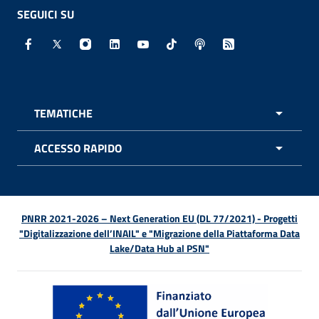
SEGUICI SU
Facebook - Sito esterno - Apertura in nuova finestra
X - Sito esterno - Apertura in nuova finestra
Instagram - Sito esterno - Apertura in nuo
Linkedin - Sito esterno - Apertura in 
Youtube - Sito esterno - Apertur
TikTok - Sito esterno - Ape
Spreaker - Sito estern
Feed RSS - Apert
TEMATICHE
APRI 
ACCESSO RAPIDO
APRI 
PNRR 2021-2026 – Next Generation EU (DL 77/2021) - Progetti
"Digitalizzazione dell’INAIL" e "Migrazione della Piattaforma Data
Lake/Data Hub al PSN"