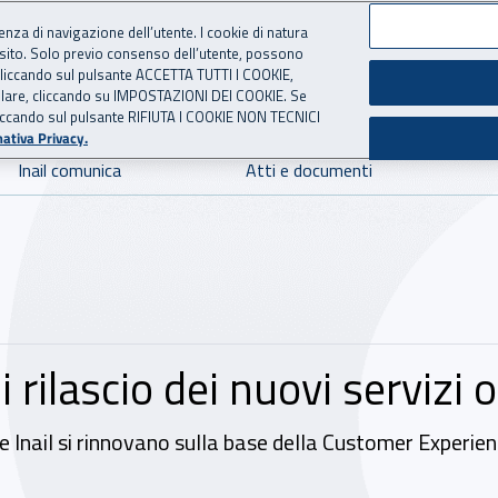
ienza di navigazione dell’utente. I cookie di natura
 sito. Solo previo consenso dell’utente, possono
 per l'Assicurazione contro 
ie cliccando sul pulsante ACCETTA TUTTI I COOKIE,
tallare, cliccando su IMPOSTAZIONI DEI COOKIE. Se
o cliccando sul pulsante RIFIUTA I COOKIE NON TECNICI
ativa Privacy.
Inail comunica
Atti e documenti
di rilascio dei nuovi servizi 
ne Inail si rinnovano sulla base della Customer Experien