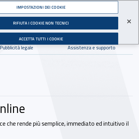
Accedi ai servizi online
IMPOSTAZIONI DEI COOKIE
gli Infortuni sul Lavoro
RIFIUTA I COOKIE NON TECNICI
Facebook - Sito esterno - Apertura in nuova finestra
X - Sito esterno - Apertura in nuova finestra
Instagram - Sito esterno - Apertura in 
Linkedin - Sito esterno - Apertur
Youtube - Sito esterno - A
Tiktok - Sito estern
Spreaker - Si
Feed R
in:
tutto INAIL.it
Avvia r
ACCETTA TUTTI I COOKIE
Dove cercare:
Pubblicità legale
Assistenza e supporto
online
ce che rende più semplice, immediato ed intuitivo il