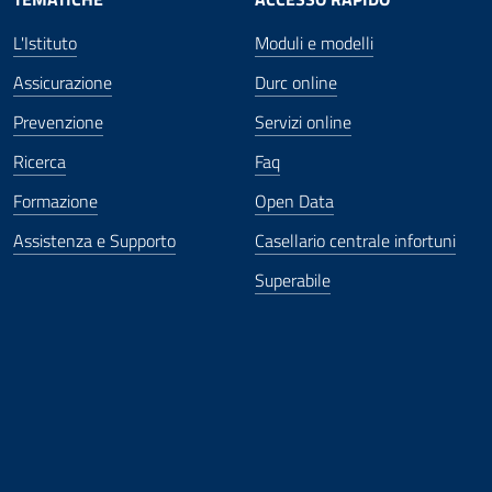
L'Istituto
Moduli e modelli
Assicurazione
Durc online
Prevenzione
Servizi online
Ricerca
Faq
Formazione
Open Data
Assistenza e Supporto
Casellario centrale infortuni
Superabile
ova finestra
in nuova finestra
tura in nuova finestra
 Apertura in nuova finestra
sterno - Apertura in nuova finestra
Apertura nella stessa finestra