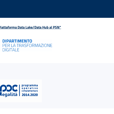
 Piattaforma Data Lake/Data Hub al PSN"