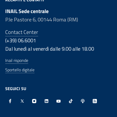
INAIL Sede centrale
P.le Pastore 6, 00144 Roma (RM)
Contact Center
(+39) 06.6001
Dal lunedì al venerdì dalle 9.00 alle 18.00
Inail risponde
Sportello digitale
SEGUICI SU
Facebook - Sito esterno - Apertura in nuova finestra
X - Sito esterno - Apertura in nuova finestra
Instagram - Sito esterno - Apertura in nu
Linkedin - Sito esterno - Apertura 
Youtube - Sito esterno - Aper
TikTok - Sito esterno -
Spreaker - Sito e
Feed RSS - 