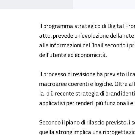
Inail, al via la prima fase di ril
Il programma strategico di Digital Fron
atto, prevede un‘evoluzione della rete 
alle informazioni dell’Inail secondo i pr
dell’utente ed economicità.
Il processo di revisione ha previsto il 
macroaree coerenti e logiche. Oltre alla
la più recente strategia di brand identi
applicativi per renderli più funzionali 
Secondo il piano di rilascio previsto, i 
quella strong implica una riprogettazio