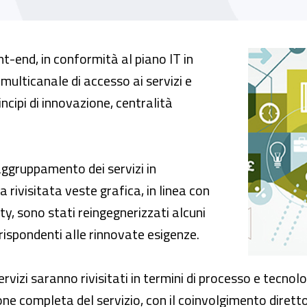
ascio dei nuovi servizi online
t-end, in conformità al piano IT in
multicanale di accesso ai servizi e
incipi di innovazione, centralità
raggruppamento dei servizi in
 rivisitata veste grafica, in linea con
ty, sono stati reingegnerizzati alcuni
e rispondenti alle rinnovate esigenze.
servizi saranno rivisitati in termini di processo e tecnol
ne completa del servizio, con il coinvolgimento diretto