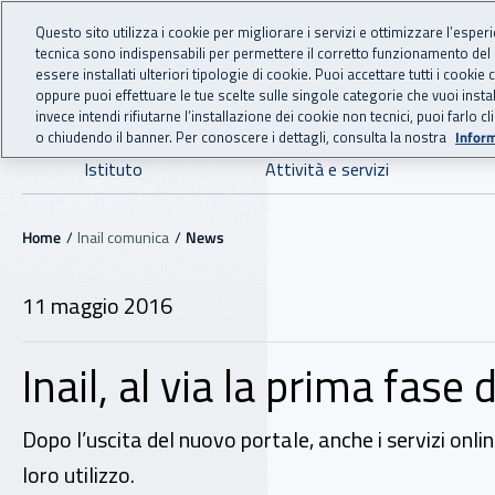
For international visitors
Vai al menu principale
Vai al contenuto principale
Questo sito utilizza i cookie per migliorare i servizi e ottimizzare l’esper
tecnica sono indispensabili per permettere il corretto funzionamento del
INAIL - Istituto Nazionale
essere installati ulteriori tipologie di cookie. Puoi accettare tutti i cook
oppure puoi effettuare le tue scelte sulle singole categorie che vuoi ins
invece intendi rifiutarne l’installazione dei cookie non tecnici, puoi farl
o chiudendo il banner. Per conoscere i dettagli, consulta la nostra
Inform
Navigazione principale
Istituto
Attività e servizi
Navigazione - Ti trovi in:
Home
Inail comunica
News
11 maggio 2016
Inail, al via la prima fase 
Dopo l’uscita del nuovo portale, anche i servizi onli
loro utilizzo.