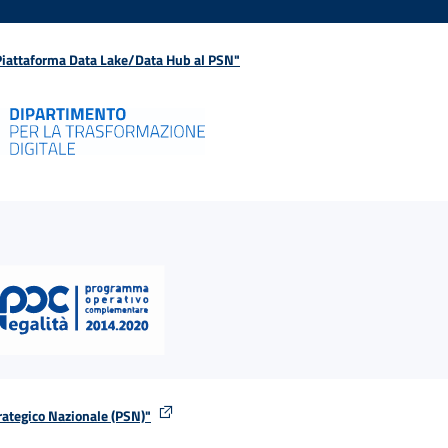
 Piattaforma Data Lake/Data Hub al PSN"
rategico Nazionale (PSN)"