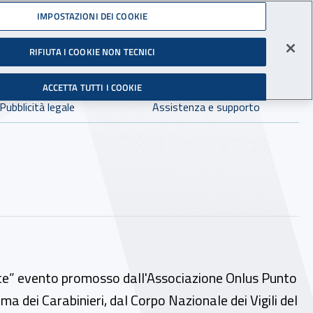
Accedi ai servizi online
IMPOSTAZIONI DEI COOKIE
gli Infortuni sul Lavoro
RIFIUTA I COOKIE NON TECNICI
Facebook - Sito esterno - Apertura in nuova finestra
X - Sito esterno - Apertura in nuova finestra
Instagram - Sito esterno - Apertura in 
Linkedin - Sito esterno - Apertur
Youtube - Sito esterno - A
Tiktok - Sito estern
Spreaker - Si
Feed R
in:
tutto INAIL.it
Avvia r
ACCETTA TUTTI I COOKIE
Dove cercare:
Pubblicità legale
Assistenza e supporto
salute” evento promosso dall'Associazione Onlus Punto
 dei Carabinieri, dal Corpo Nazionale dei Vigili del