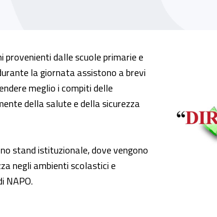
te
i provenienti dalle scuole primarie e
durante la giornata assistono a brevi
rendere meglio i compiti delle
mente della salute e della sicurezza
n uno stand istituzionale, dove vengono
zza negli ambienti scolastici e
i di NAPO.