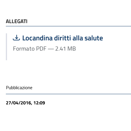
ALLEGATI
ALLEGATI
Scarica file:
Formato PDF — Dimensione 2.41 MB
Locandina diritti alla salute
Formato PDF — 2.41 MB
Condivisione social
Pubblicazione
27/04/2016, 12:09