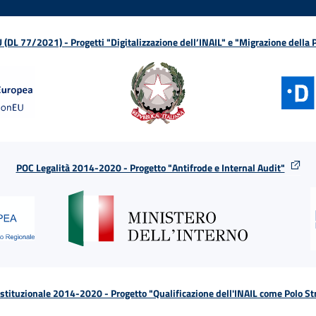
L 77/2021) - Progetti "Digitalizzazione dell’INAIL" e "Migrazione della
POC Legalità 2014-2020 - Progetto "Antifrode e Internal Audit"
tituzionale 2014-2020 - Progetto "Qualificazione dell'INAIL come Polo St