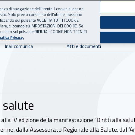
ienza di navigazione dell’utente. I cookie di natura
 sito. Solo previo consenso dell’utente, possono
 per l'Assicurazione contro 
ie cliccando sul pulsante ACCETTA TUTTI I COOKIE,
tallare, cliccando su IMPOSTAZIONI DEI COOKIE. Se
o cliccando sul pulsante RIFIUTA I COOKIE NON TECNICI
ativa Privacy.
Inail comunica
Atti e documenti
a salute
ipa alla IV edizione della manifestazione “Diritti alla 
rmo, dalla Assessorato Regionale alla Salute, dall’Arma