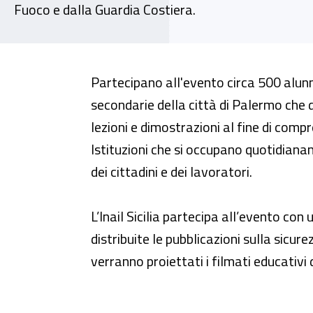
Fuoco e dalla Guardia Costiera.
Manifestazione diritti alla salu
Partecipano all'evento circa 500 alunn
secondarie della città di Palermo che 
lezioni e dimostrazioni al fine di comp
Istituzioni che si occupano quotidiana
dei cittadini e dei lavoratori.
L’Inail Sicilia partecipa all’evento co
distribuite le pubblicazioni sulla sicure
verranno proiettati i filmati educativ