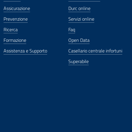
Assicurazione
Durc online
Prevenzione
Servizi online
Ricerca
Faq
Formazione
Open Data
Assistenza e Supporto
Casellario centrale infortuni
Superabile
ova finestra
in nuova finestra
tura in nuova finestra
 Apertura in nuova finestra
sterno - Apertura in nuova finestra
Apertura nella stessa finestra