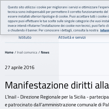
For international visitors
Vai al menu principale
Vai al contenuto principale
Questo sito utilizza i cookie per migliorare i servizi e ottimizzare l’esper
tecnica sono indispensabili per permettere il corretto funzionamento del
INAIL - Istituto Nazionale
essere installati ulteriori tipologie di cookie. Puoi accettare tutti i cook
oppure puoi effettuare le tue scelte sulle singole categorie che vuoi ins
invece intendi rifiutarne l’installazione dei cookie non tecnici, puoi farl
o chiudendo il banner. Per conoscere i dettagli, consulta la nostra
Inform
Navigazione principale
Istituto
Attività e servizi
Navigazione - Ti trovi in:
Home
Inail comunica
News
27 aprile 2016
Manifestazione diritti all
L’Inail - Direzione Regionale per la Sicilia - partec
e patrocinato dall’amministrazione comunale di Pale