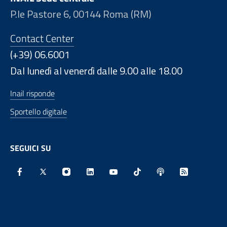
P.le Pastore 6, 00144 Roma (RM)
Contact Center
(+39) 06.6001
Dal lunedì al venerdì dalle 9.00 alle 18.00
Inail risponde
Sportello digitale
SEGUICI SU
Facebook - Sito esterno - Apertura in nuova finestra
X - Sito esterno - Apertura in nuova finestra
Instagram - Sito esterno - Apertura in nu
Linkedin - Sito esterno - Apertura 
Youtube - Sito esterno - Aper
TikTok - Sito esterno -
Spreaker - Sito e
Feed RSS - 