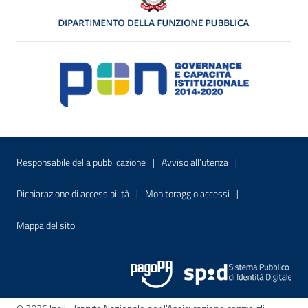
Menu di servizio
Sito interno - Apre in una nuova finestr
Sito interno - Apre
Responsabile della pubblicazione
Avviso all’utenza
Sito interno - Apre in una nuova finestra
Sito interno - Apre
Dichiarazione di accessibilità
Monitoraggio accessi
Sito interno - Apre nella stessa finestra
Mappa del sito