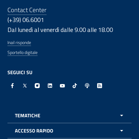
Contact Center
(+39) 06.6001
Dal lunedì al venerdì dalle 9.00 alle 18.00
Inail risponde
Sportello digitale
SEGUICI SU
Facebook - Sito esterno - Apertura in nuova finestra
X - Sito esterno - Apertura in nuova finestra
Instagram - Sito esterno - Apertura in nuo
Linkedin - Sito esterno - Apertura in 
Youtube - Sito esterno - Apertur
TikTok - Sito esterno - Ape
Spreaker - Sito estern
Feed RSS - Apert
TEMATICHE
APRI 
ACCESSO RAPIDO
APRI 