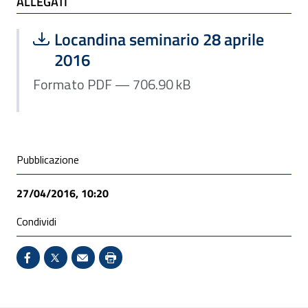
ALLEGATI
ALLEGATI
Scarica file:
Formato PDF — Dimensione 706.90 k
Locandina seminario 28 aprile
2016
Formato PDF — 706.90 kB
Condivisione social
Pubblicazione
27/04/2016, 10:20
Condividi
Condividi su Facebook - Sito esterno - Apertura in 
X - Sito esterno - Apertura in nuova finestra
Invio Mail: apre il programma di posta el
Stampa pagina: scelta meno ecologic