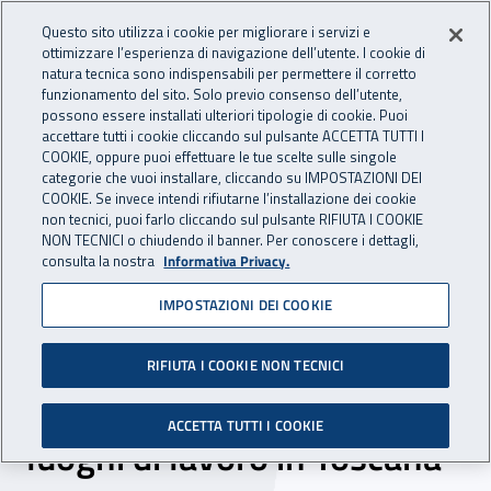
Accedi ai servizi online
For international visitors
Vai al menu principale
Vai al contenuto principale
Questo sito utilizza i cookie per migliorare i servizi e
ottimizzare l’esperienza di navigazione dell’utente. I cookie di
INAIL - Istituto Nazionale per 
natura tecnica sono indispensabili per permettere il corretto
Apri cerca
Apr
funzionamento del sito. Solo previo consenso dell’utente,
possono essere installati ulteriori tipologie di cookie. Puoi
Navigazione principale
accettare tutti i cookie cliccando sul pulsante ACCETTA TUTTI I
COOKIE, oppure puoi effettuare le tue scelte sulle singole
Navigazione - Ti trovi in:
Home
Inail comunica
News
categorie che vuoi installare, cliccando su IMPOSTAZIONI DEI
COOKIE. Se invece intendi rifiutarne l’installazione dei cookie
non tecnici, puoi farlo cliccando sul pulsante RIFIUTA I COOKIE
NON TECNICI o chiudendo il banner. Per conoscere i dettagli,
27 aprile 2016
consulta la nostra
Informativa Privacy.
IMPOSTAZIONI DEI COOKIE
Seminario a Firenze: azioni
e prospettive in materia di
RIFIUTA I COOKIE NON TECNICI
prevenzione e sicurezza sui
ACCETTA TUTTI I COOKIE
luoghi di lavoro in Toscana